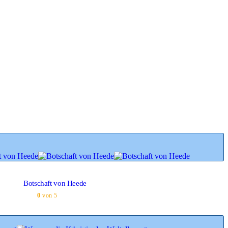
Botschaft von Heede
0
von 5