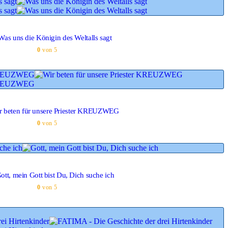
Was uns die Königin des Weltalls sagt
0
von 5
r beten für unsere Priester KREUZWEG
0
von 5
ott, mein Gott bist Du, Dich suche ich
0
von 5