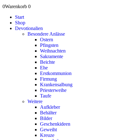
0
Warenkorb
0
Start
Shop
Devotionalien
Besondere Anlässe
Ostern
Pfingsten
Weihnachten
Sakramente
Beichte
Ehe
Erstkommunion
Firmung
Krankensalbung
Priesterweihe
Taufe
Weitere
Aufkleber
Behälter
Bilder
Geschenkideen
Geweiht
Kreuze