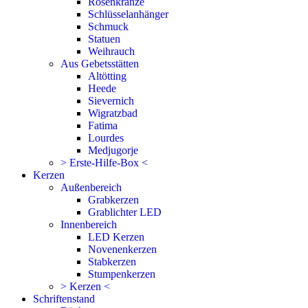
Rosenkränze
Schlüsselanhänger
Schmuck
Statuen
Weihrauch
Aus Gebetsstätten
Altötting
Heede
Sievernich
Wigratzbad
Fatima
Lourdes
Medjugorje
> Erste-Hilfe-Box <
Kerzen
Außenbereich
Grabkerzen
Grablichter LED
Innenbereich
LED Kerzen
Novenenkerzen
Stabkerzen
Stumpenkerzen
> Kerzen <
Schriftenstand