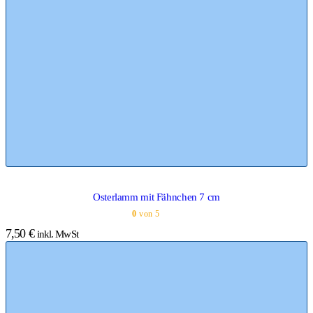
Osterlamm mit Fähnchen 7 cm
0
von 5
7,50
€
inkl. MwSt