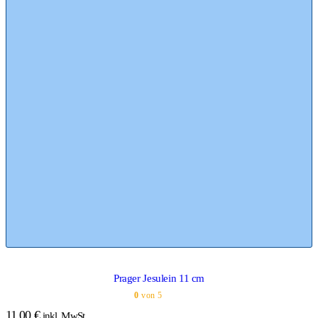
Prager Jesulein 11 cm
0
von 5
11,00
€
inkl. MwSt