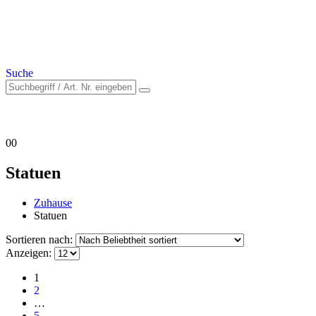
Suche
0
0
Statuen
Zuhause
Statuen
Sortieren nach:
Anzeigen:
1
2
…
5