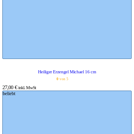
Heiliger Erzengel Michael 16 cm
0
von 5
27,00
€
inkl. MwSt
beliebt