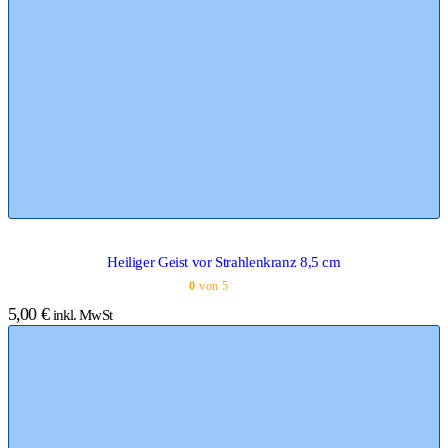
Heiliger Geist vor Strahlenkranz 8,5 cm
0
von 5
5,00
€
inkl. MwSt