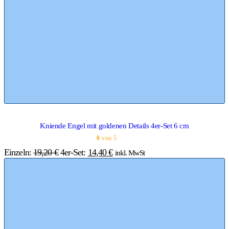
Kniende Engel mit goldenen Details 4er-Set 6 cm
0
von 5
Einzeln:
19,20
€
4er-Set:
14,40
€
inkl. MwSt