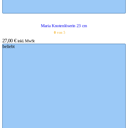
Maria Knotenlöserin 23 cm
0
von 5
27,00
€
inkl. MwSt
beliebt