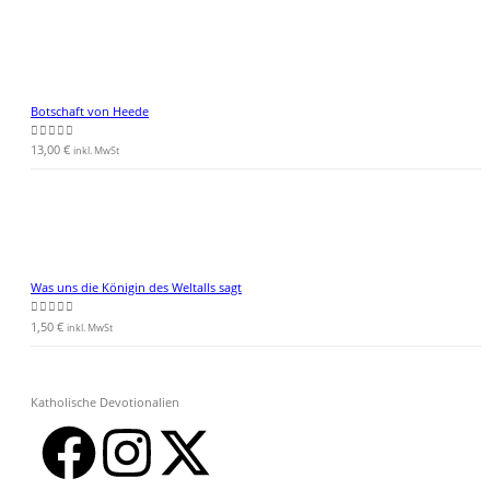
Botschaft von Heede
13,00
€
0
von 5
inkl. MwSt
Was uns die Königin des Weltalls sagt
1,50
€
0
von 5
inkl. MwSt
Katholische Devotionalien