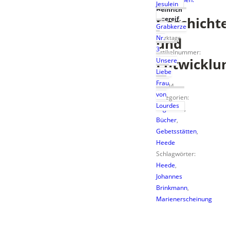
–
Dr.
Jesulein
ca.
Heinrich
)
2–
Geschichte
Eizereif.
Grabkerze
4
Nr.
Werktage
und
3
Artikelnummer:
Entwicklu
Unsere
0009
Liebe
0205
Frau
04194
von
Kategorien:
Lourdes
Pilgerorte
,
Bücher
,
Gebetsstätten
,
Heede
Schlagwörter:
Heede
,
Johannes
Brinkmann
,
Marienerscheinung