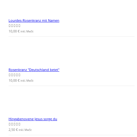
Lourdes-Rosenkranz mit Namen
10,00
€
0
von 5
inkl. MwSt
Rosenkranz "Deutschland betet"
10,00
€
0
von 5
inkl. MwSt
Hingabenovene Jesus sorge du
2,50
€
0
von 5
inkl. MwSt