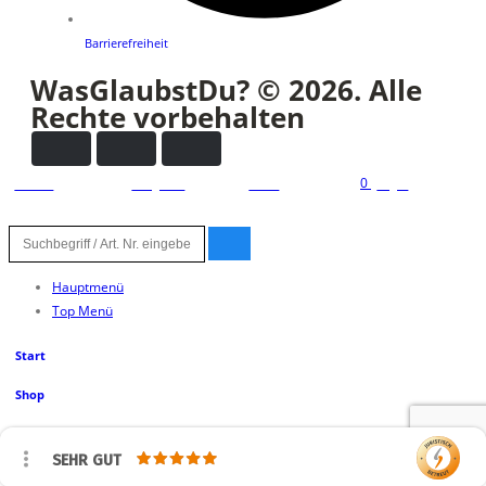
Barrierefreiheit
WasGlaubstDu? © 2026. Alle
Rechte vorbehalten
0
zuhause
kategorien
konto
wagen
Hauptmenü
Top Menü
Start
Shop
Devotionalien
SEHR GUT
Kerzen