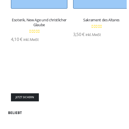
Esoterik, New Age und christlicher
Sakrament des Altares
Glaube
0
von 5
3,50
€
inkl. MwSt
0
von 5
4,10
€
inkl. MwSt
JETZT SICHERN
BELIEBT