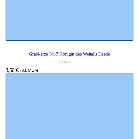
Grabkerze Nr. 7 Königin des Weltalls Heede
0
von 5
3,50
€
inkl. MwSt