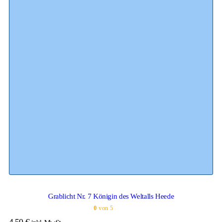
Grablicht Nr. 7 Königin des Weltalls Heede
0
von 5
4,50
€