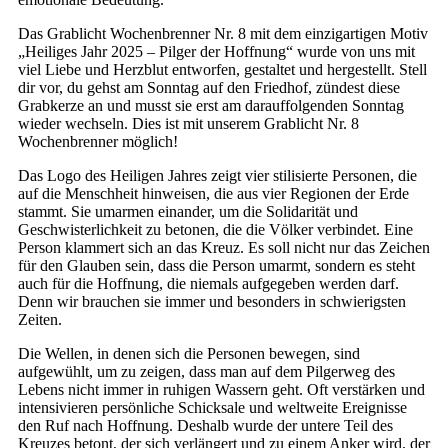
Das Grablicht Wochenbrenner Nr. 8 mit dem einzigartigen Motiv
„Heiliges Jahr 2025 – Pilger der Hoffnung“ wurde von uns mit
viel Liebe und Herzblut entworfen, gestaltet und hergestellt. Stell
dir vor, du gehst am Sonntag auf den Friedhof, zündest diese
Grabkerze an und musst sie erst am darauffolgenden Sonntag
wieder wechseln. Dies ist mit unserem Grablicht Nr. 8
Wochenbrenner möglich!
Das Logo des Heiligen Jahres zeigt vier stilisierte Personen, die
auf die Menschheit hinweisen, die aus vier Regionen der Erde
stammt. Sie umarmen einander, um die Solidarität und
Geschwisterlichkeit zu betonen, die die Völker verbindet. Eine
Person klammert sich an das Kreuz. Es soll nicht nur das Zeichen
für den Glauben sein, dass die Person umarmt, sondern es steht
auch für die Hoffnung, die niemals aufgegeben werden darf.
Denn wir brauchen sie immer und besonders in schwierigsten
Zeiten.
Die Wellen, in denen sich die Personen bewegen, sind
aufgewühlt, um zu zeigen, dass man auf dem Pilgerweg des
Lebens nicht immer in ruhigen Wassern geht. Oft verstärken und
intensivieren persönliche Schicksale und weltweite Ereignisse
den Ruf nach Hoffnung. Deshalb wurde der untere Teil des
Kreuzes betont, der sich verlängert und zu einem Anker wird, der