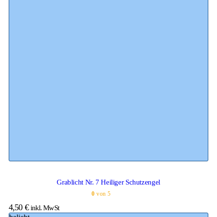
Grablicht Nr. 7 Heiliger Schutzengel
0
von 5
4,50
€
inkl. MwSt