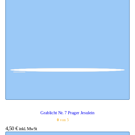
Grablicht Nr. 7 Prager Jesulein
0
von 5
4,50
€
inkl. MwSt