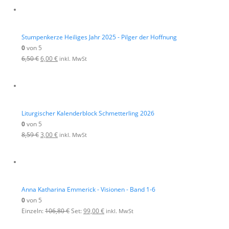
Stumpenkerze Heiliges Jahr 2025 - Pilger der Hoffnung
0
von 5
6,50
€
6,00
€
inkl. MwSt
Liturgischer Kalenderblock Schmetterling 2026
0
von 5
8,59
€
3,00
€
inkl. MwSt
Anna Katharina Emmerick - Visionen - Band 1-6
0
von 5
Einzeln:
106,80
€
Set:
99,00
€
inkl. MwSt