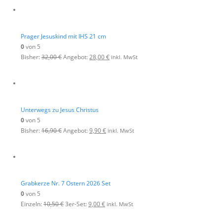
Prager Jesuskind mit IHS 21 cm
0
von 5
Bisher:
32,00
€
Angebot:
28,00
€
inkl. MwSt
Unterwegs zu Jesus Christus
0
von 5
Bisher:
16,90
€
Angebot:
9,90
€
inkl. MwSt
Grabkerze Nr. 7 Ostern 2026 Set
0
von 5
Einzeln:
10,50
€
3er-Set:
9,00
€
inkl. MwSt