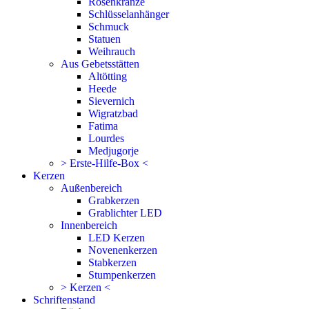
Rosenkränze
Schlüsselanhänger
Schmuck
Statuen
Weihrauch
Aus Gebetsstätten
Altötting
Heede
Sievernich
Wigratzbad
Fatima
Lourdes
Medjugorje
> Erste-Hilfe-Box <
Kerzen
Außenbereich
Grabkerzen
Grablichter LED
Innenbereich
LED Kerzen
Novenenkerzen
Stabkerzen
Stumpenkerzen
> Kerzen <
Schriftenstand