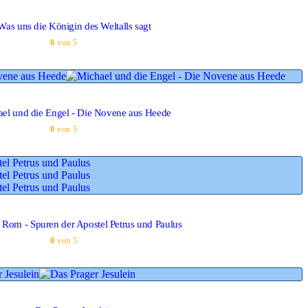
Was uns die Königin des Weltalls sagt
0
von 5
el und die Engel - Die Novene aus Heede
0
von 5
s Rom - Spuren der Apostel Petrus und Paulus
0
von 5