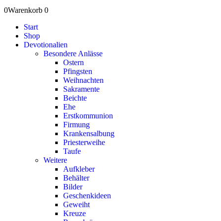
0
Warenkorb
0
Start
Shop
Devotionalien
Besondere Anlässe
Ostern
Pfingsten
Weihnachten
Sakramente
Beichte
Ehe
Erstkommunion
Firmung
Krankensalbung
Priesterweihe
Taufe
Weitere
Aufkleber
Behälter
Bilder
Geschenkideen
Geweiht
Kreuze