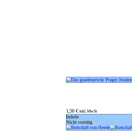
1,50
€
inkl. MwSt
beliebt
Nicht vorrätig