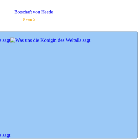
Botschaft von Heede
0
von 5