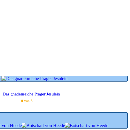
Das gnadenreiche Prager Jesulein
0
von 5