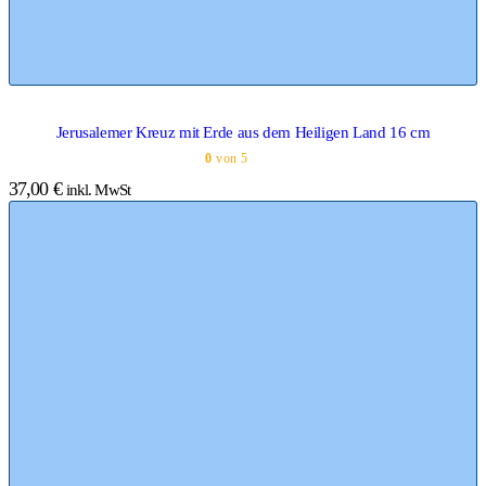
Jerusalemer Kreuz mit Erde aus dem Heiligen Land 16 cm
0
von 5
37,00
€
inkl. MwSt