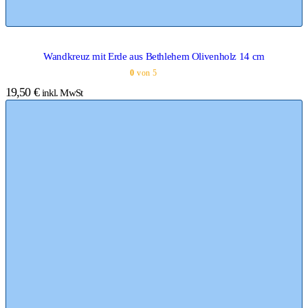
Wandkreuz mit Erde aus Bethlehem Olivenholz 14 cm
0
von 5
19,50
€
inkl. MwSt