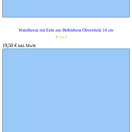
Wandkreuz mit Erde aus Bethlehem Olivenholz 14 cm
0
von 5
19,50
€
inkl. MwSt