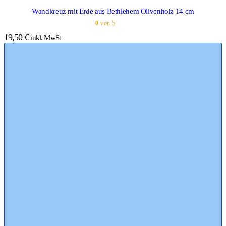
Wandkreuz mit Erde aus Bethlehem Olivenholz 14 cm
0
von 5
19,50
€
inkl. MwSt