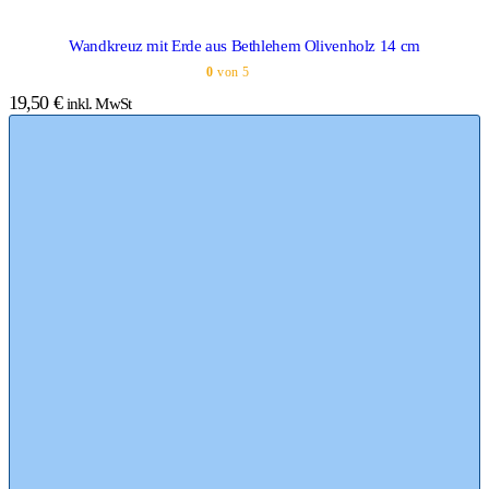
Wandkreuz mit Erde aus Bethlehem Olivenholz 14 cm
0
von 5
19,50
€
inkl. MwSt