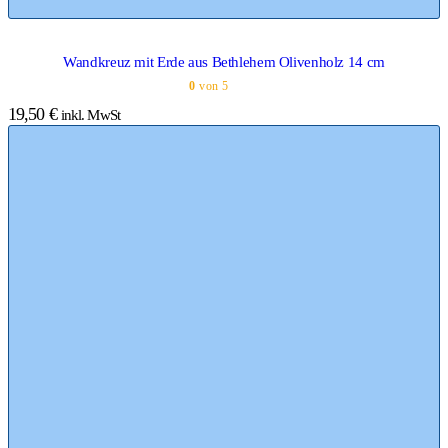
Wandkreuz mit Erde aus Bethlehem Olivenholz 14 cm
0
von 5
19,50
€
inkl. MwSt