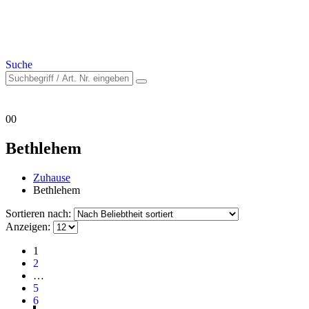
Suche
0
0
Bethlehem
Zuhause
Bethlehem
Sortieren nach:
Anzeigen:
1
2
…
5
6