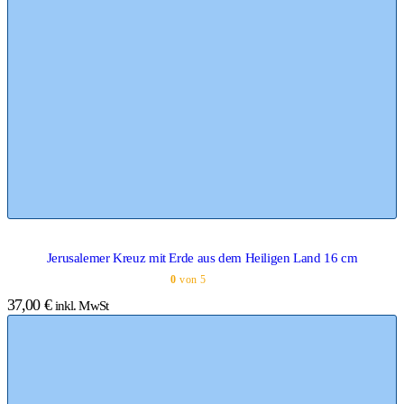
Jerusalemer Kreuz mit Erde aus dem Heiligen Land 16 cm
0
von 5
37,00
€
inkl. MwSt