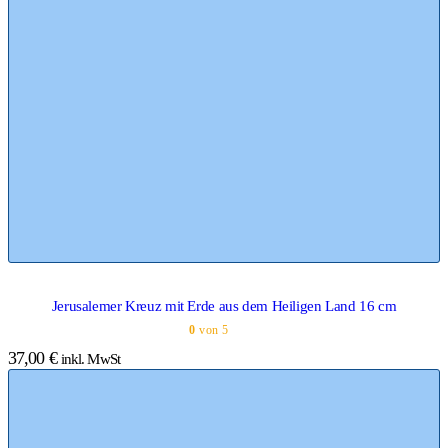
Jerusalemer Kreuz mit Erde aus dem Heiligen Land 16 cm
0
von 5
37,00
€
inkl. MwSt