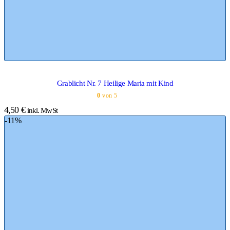
Grablicht Nr. 7 Heilige Maria mit Kind
0
von 5
4,50
€
inkl. MwSt
-11%