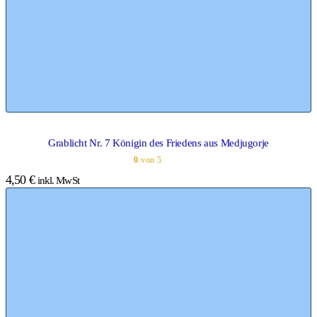
Grablicht Nr. 7 Königin des Friedens aus Medjugorje
0
von 5
4,50
€
inkl. MwSt