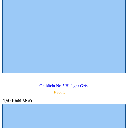
Grablicht Nr. 7 Heiliger Geist
0
von 5
4,50
€
inkl. MwSt