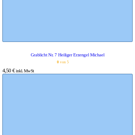
Grablicht Nr. 7 Heiliger Erzengel Michael
0
von 5
4,50
€
inkl. MwSt