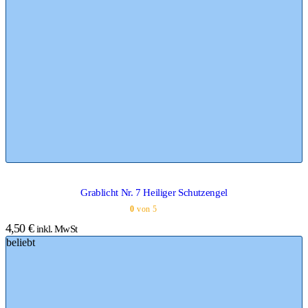
Grablicht Nr. 7 Heiliger Schutzengel
0
von 5
4,50
€
inkl. MwSt
beliebt