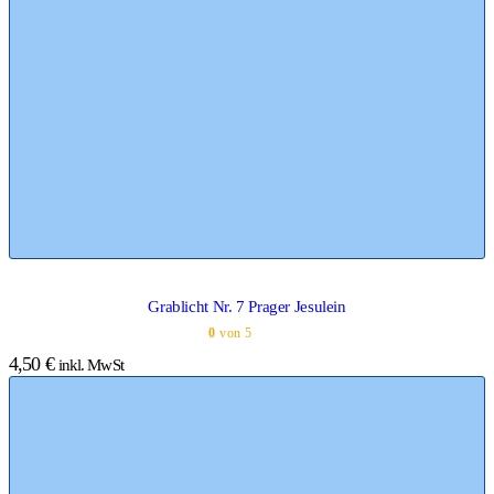
Grablicht Nr. 7 Prager Jesulein
0
von 5
4,50
€
inkl. MwSt