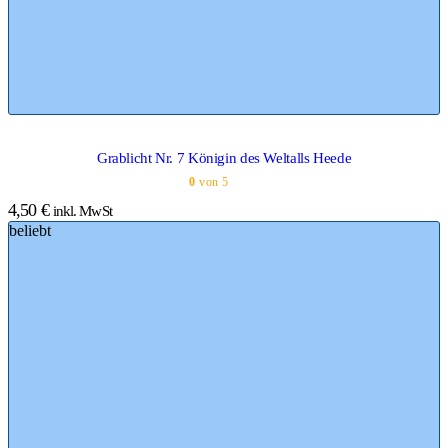
Grablicht Nr. 7 Königin des Weltalls Heede
0
von 5
4,50
€
inkl. MwSt
beliebt