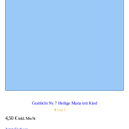
Grablicht Nr. 7 Heilige Maria mit Kind
0
von 5
4,50
€
inkl. MwSt