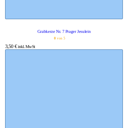
Grabkerze Nr. 7 Prager Jesulein
0
von 5
3,50
€
inkl. MwSt