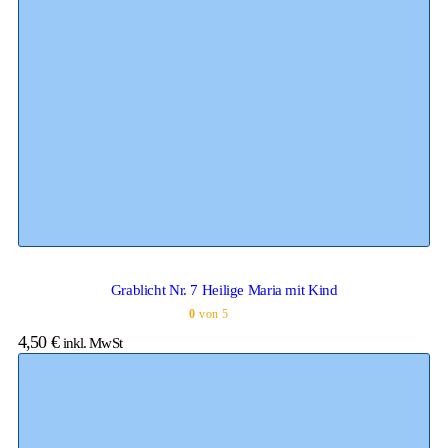
Grablicht Nr. 7 Heilige Maria mit Kind
0
von 5
4,50
€
inkl. MwSt