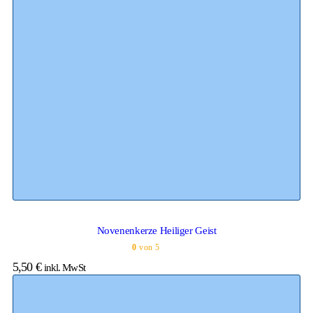
Novenenkerze Heiliger Geist
0
von 5
5,50
€
inkl. MwSt