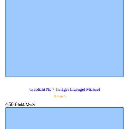
Grablicht Nr. 7 Heiliger Erzengel Michael
0
von 5
4,50
€
inkl. MwSt