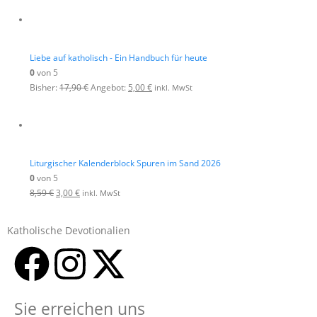
Liebe auf katholisch - Ein Handbuch für heute
0
von 5
Bisher:
17,90
€
Angebot:
5,00
€
inkl. MwSt
Liturgischer Kalenderblock Spuren im Sand 2026
0
von 5
8,59
€
3,00
€
inkl. MwSt
Katholische Devotionalien
Sie erreichen uns