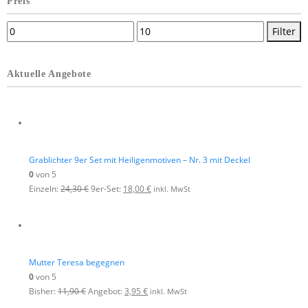
Preis
Filter
Aktuelle Angebote
Grablichter 9er Set mit Heiligenmotiven – Nr. 3 mit Deckel
0
von 5
Einzeln:
24,30
€
9er-Set:
18,00
€
inkl. MwSt
Mutter Teresa begegnen
0
von 5
Bisher:
11,90
€
Angebot:
3,95
€
inkl. MwSt