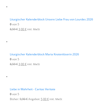
Liturgischer Kalenderblock Unsere Liebe Frau von Lourdes 2026
0
von 5
8,59
€
3,00
€
inkl. MwSt
Liturgischer Kalenderblock Maria Knotenlöserin 2026
0
von 5
8,59
€
3,00
€
inkl. MwSt
Liebe in Wahrheit - Caritas Veritate
0
von 5
Bisher:
9,90
€
Angebot:
5,00
€
inkl. MwSt