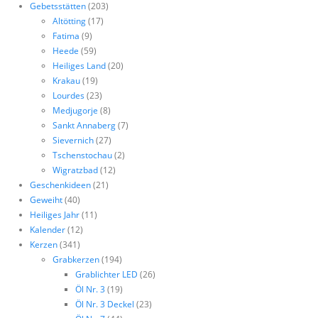
Gebetsstätten
(203)
Altötting
(17)
Fatima
(9)
Heede
(59)
Heiliges Land
(20)
Krakau
(19)
Lourdes
(23)
Medjugorje
(8)
Sankt Annaberg
(7)
Sievernich
(27)
Tschenstochau
(2)
Wigratzbad
(12)
Geschenkideen
(21)
Geweiht
(40)
Heiliges Jahr
(11)
Kalender
(12)
Kerzen
(341)
Grabkerzen
(194)
Grablichter LED
(26)
Öl Nr. 3
(19)
Öl Nr. 3 Deckel
(23)