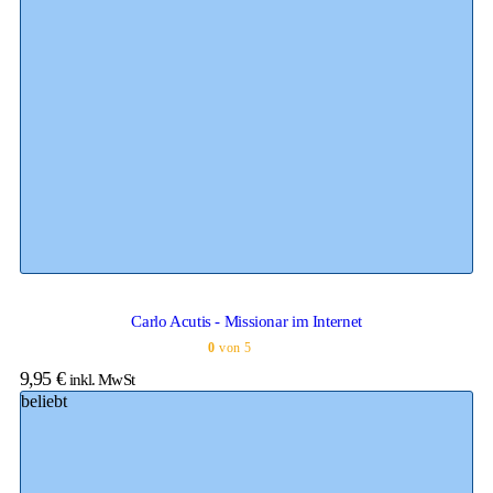
Carlo Acutis - Missionar im Internet
0
von 5
9,95
€
inkl. MwSt
beliebt