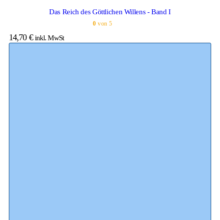
Das Reich des Göttlichen Willens - Band I
0
von 5
14,70
€
inkl. MwSt