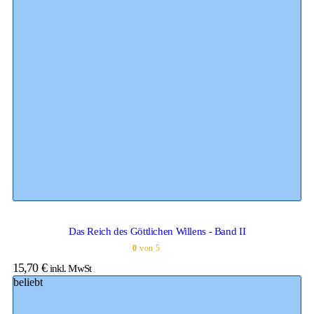
Das Reich des Göttlichen Willens - Band II
0
von 5
15,70
€
inkl. MwSt
beliebt