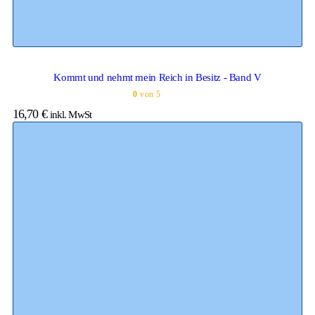
Kommt und nehmt mein Reich in Besitz - Band V
0
von 5
16,70
€
inkl. MwSt