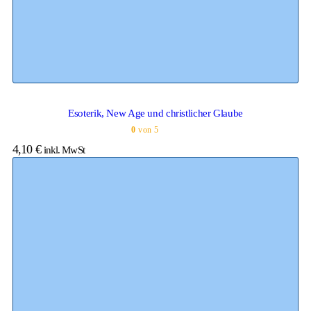
Esoterik, New Age und christlicher Glaube
0
von 5
4,10
€
inkl. MwSt