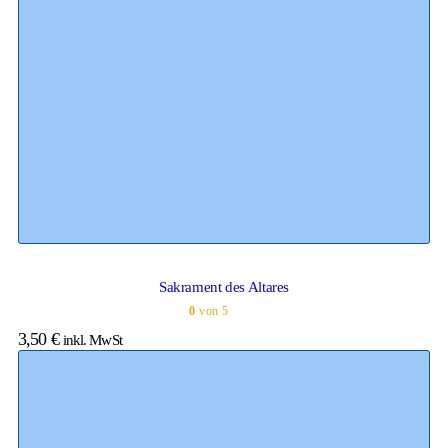
Sakrament des Altares
0
von 5
3,50
€
inkl. MwSt