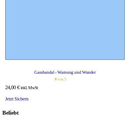
Garabandal - Warnung und Wunder
0
von 5
24,00
€
inkl. MwSt
Jetzt Sichern
Beliebt