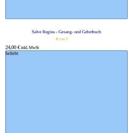
Salve Regina - Gesang- und Gebetbuch
0
von 5
24,00
€
inkl. MwSt
beliebt