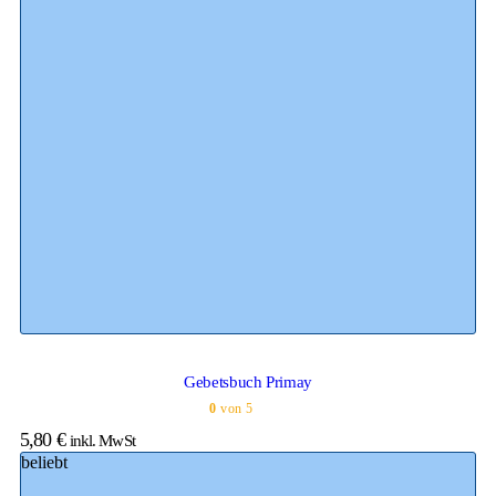
Gebetsbuch Primay
0
von 5
5,80
€
inkl. MwSt
beliebt