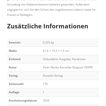
Gründung von Gebetsinitiativen bekannt geworden. Außerdem
engagiert er sich für den Schutz des ungeborenen Lebens sowie für
Frauen in Notlagen.
Zusätzliche Informationen
Gewicht
0,325 kg
Maße
21,6 × 15,5 × 1,5 cm
Einband
Gebundene Ausgabe, Hardcover
Autor
Pater Marko Kornelije Glogović OSPPE
Verlag
Danielis Verlag
Seitenzahl
176
Auflage
1
Erscheinungsdatum
2020