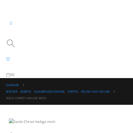
0
0
ZUHAUSE
BÜCHER
,
GEBETE
,
GLAUBENSZEUGNISSE
,
PÄPSTE
,
SELIGE UND HEILIGE
SEELE CHRISTI HEILIGE MICH