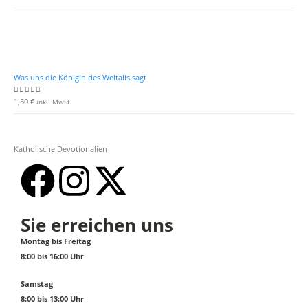
Was uns die Königin des Weltalls sagt
1,50
€
0
von 5
inkl. MwSt
Katholische Devotionalien
Sie erreichen uns
Montag bis Freitag
8:00 bis 16:00 Uhr
Samstag
8:00 bis 13:00 Uhr