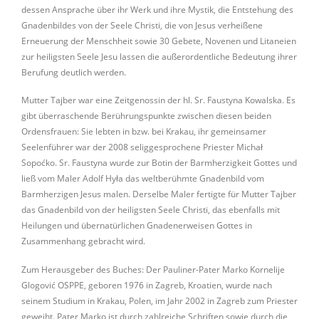
dessen Ansprache über ihr Werk und ihre Mystik, die Entstehung des
Gnadenbildes von der Seele Christi, die von Jesus verheißene
Erneuerung der Menschheit sowie 30 Gebete, Novenen und Litaneien
zur heiligsten Seele Jesu lassen die außerordentliche Bedeutung ihrer
Berufung deutlich werden.
Mutter Tajber war eine Zeitgenossin der hl. Sr. Faustyna Kowalska. Es
gibt überraschende Berührungspunkte zwischen diesen beiden
Ordensfrauen: Sie lebten in bzw. bei Krakau, ihr gemeinsamer
Seelenführer war der 2008 seliggesprochene Priester Michał
Sopoćko. Sr. Faustyna wurde zur Botin der Barmherzigkeit Gottes und
ließ vom Maler Adolf Hyła das weltberühmte Gnadenbild vom
Barmherzigen Jesus malen. Derselbe Maler fertigte für Mutter Tajber
das Gnadenbild von der heiligsten Seele Christi, das ebenfalls mit
Heilungen und übernatürlichen Gnadenerweisen Gottes in
Zusammenhang gebracht wird.
Zum Herausgeber des Buches: Der Pauliner-Pater Marko Kornelije
Glogović OSPPE, geboren 1976 in Zagreb, Kroatien, wurde nach
seinem Studium in Krakau, Polen, im Jahr 2002 in Zagreb zum Priester
geweiht. Pater Marko ist durch zahlreiche Schriften sowie durch die