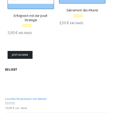
Sakrament des Altares
Erfolgreich mit der Josef-
Strategie
0
von 5
3,50
€
inkl. MwSt
1
0
von 5
5,90
€
inkl. MwSt
JETZT SICHERN
BELIEBT
Lourdes-Rosenkranz mit Namen
10,00
€
0
von 5
inkl. MwSt