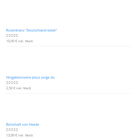
Rosenkranz "Deutschland betet"
10,00
€
0
von 5
inkl. MwSt
Hingabenovene Jesus sorge du
2,50
€
0
von 5
inkl. MwSt
Botschaft von Heede
13,00
€
0
von 5
inkl. MwSt