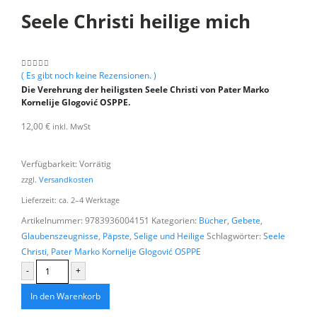
Seele Christi heilige mich
( Es gibt noch keine Rezensionen. )
0
aus 5
Die Verehrung der heiligsten Seele Christi von Pater Marko
Kornelije Glogović OSPPE.
12,00
€
inkl. MwSt
Verfügbarkeit:
Vorrätig
zzgl.
Versandkosten
Lieferzeit:
ca. 2–4 Werktage
Artikelnummer:
9783936004151
Kategorien:
Bücher
,
Gebete
,
Glaubenszeugnisse
,
Päpste
,
Selige und Heilige
Schlagwörter:
Seele
Christi
,
Pater Marko Kornelije Glogović OSPPE
-
+
In den Warenkorb