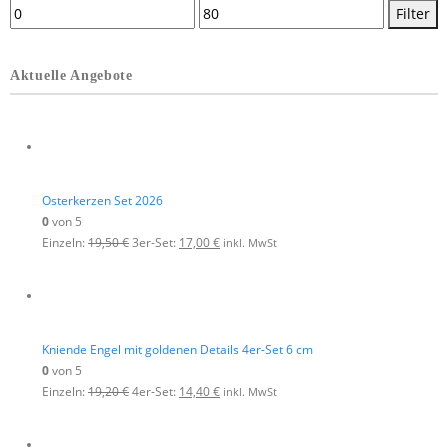
Filter
Aktuelle Angebote
Osterkerzen Set 2026
0
von 5
Einzeln:
19,50
€
3er-Set:
17,00
€
inkl. MwSt
Kniende Engel mit goldenen Details 4er-Set 6 cm
0
von 5
Einzeln:
19,20
€
4er-Set:
14,40
€
inkl. MwSt