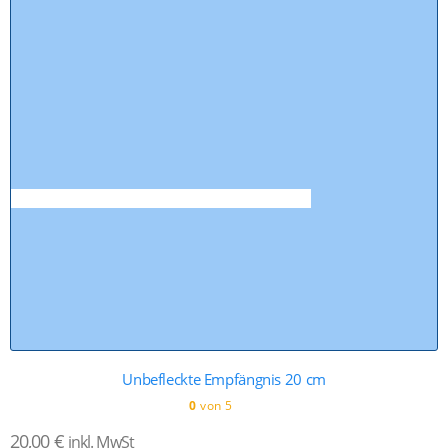
Unbefleckte Empfängnis 20 cm
0
von 5
20,00
€
inkl. MwSt