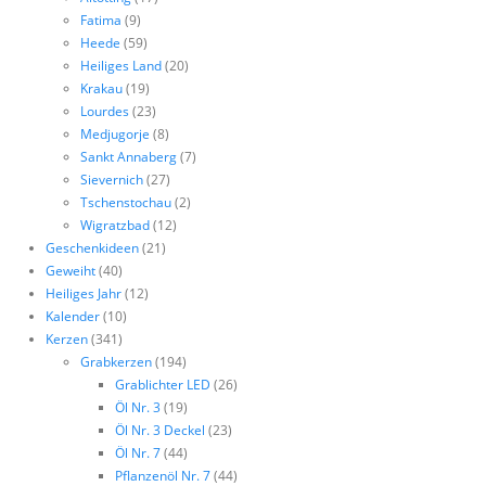
Fatima
(9)
Heede
(59)
Heiliges Land
(20)
Krakau
(19)
Lourdes
(23)
Medjugorje
(8)
Sankt Annaberg
(7)
Sievernich
(27)
Tschenstochau
(2)
Wigratzbad
(12)
Geschenkideen
(21)
Geweiht
(40)
Heiliges Jahr
(12)
Kalender
(10)
Kerzen
(341)
Grabkerzen
(194)
Grablichter LED
(26)
Öl Nr. 3
(19)
Öl Nr. 3 Deckel
(23)
Öl Nr. 7
(44)
Pflanzenöl Nr. 7
(44)