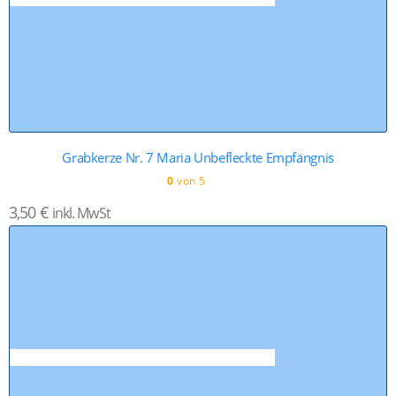
Grabkerze Nr. 7 Maria Unbefleckte Empfängnis
0
von 5
3,50
€
inkl. MwSt