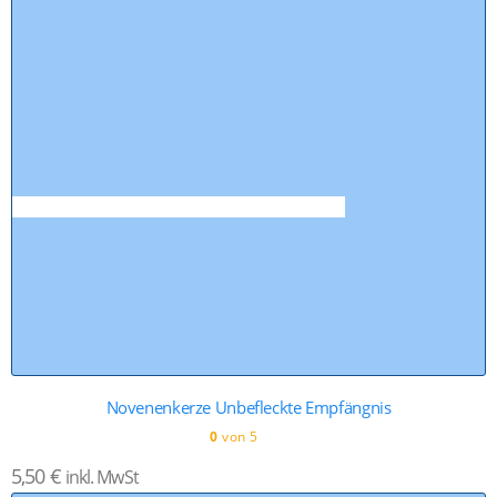
Novenenkerze Unbefleckte Empfängnis
0
von 5
5,50
€
inkl. MwSt