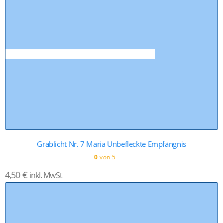
Grablicht Nr. 7 Maria Unbefleckte Empfängnis
0
von 5
4,50
€
inkl. MwSt