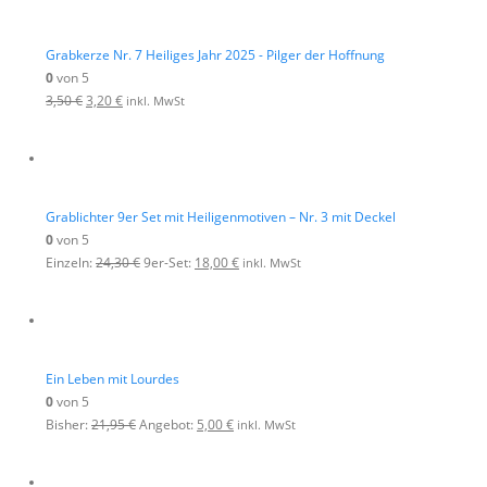
Grabkerze Nr. 7 Heiliges Jahr 2025 - Pilger der Hoffnung
0
von 5
3,50
€
3,20
€
inkl. MwSt
Grablichter 9er Set mit Heiligenmotiven – Nr. 3 mit Deckel
0
von 5
Einzeln:
24,30
€
9er-Set:
18,00
€
inkl. MwSt
Ein Leben mit Lourdes
0
von 5
Bisher:
21,95
€
Angebot:
5,00
€
inkl. MwSt