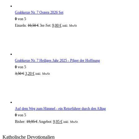
Grabkerze Nr. 7 Ostern 2026 Set
0
von 5
Einzeln:
10,50
€
3er-Set:
9,00
€
inkl. MwSt
Grabkerze Nr. 7 Heiliges Jahr 2025 - Pilger der Hoffnung
0
von 5
3,50
€
3,20
€
inkl. MwSt
Auf dem Weg zum Himmel - ein Reiseführer durch den Alltag
0
von 5
Bisher:
19,95
€
Angebot:
9,95
€
inkl. MwSt
Katholische Devotionalien