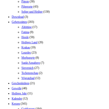
Päpste
(30)
Pilgerorte
(43)
Selige und Heilige
(130)
Download
(3)
Gebetsstätten
(203)
Altötting
(17)
Fatima
(9)
Heede
(59)
Heiliges Land
(20)
Krakau
(19)
Lourdes
(23)
Medjugorje
(8)
Sankt Annaberg
(7)
Sievernich
(27)
Tschenstochau
(2)
Wigratzbad
(12)
Geschenkideen
(21)
Geweiht
(40)
Heiliges Jahr
(11)
Kalender
(12)
Kerzen
(341)
Grabkerzen
(194)