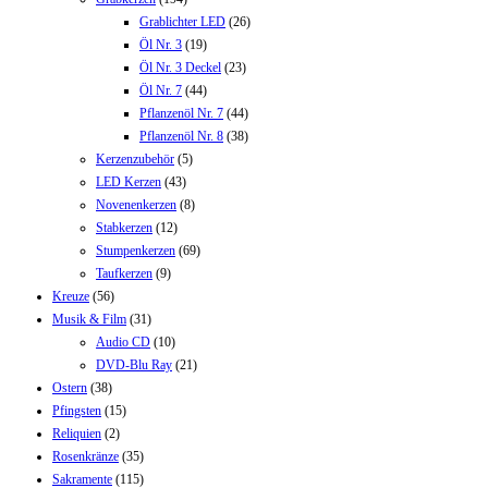
Grablichter LED
(26)
Öl Nr. 3
(19)
Öl Nr. 3 Deckel
(23)
Öl Nr. 7
(44)
Pflanzenöl Nr. 7
(44)
Pflanzenöl Nr. 8
(38)
Kerzenzubehör
(5)
LED Kerzen
(43)
Novenenkerzen
(8)
Stabkerzen
(12)
Stumpenkerzen
(69)
Taufkerzen
(9)
Kreuze
(56)
Musik & Film
(31)
Audio CD
(10)
DVD-Blu Ray
(21)
Ostern
(38)
Pfingsten
(15)
Reliquien
(2)
Rosenkränze
(35)
Sakramente
(115)