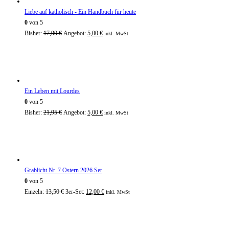
Liebe auf katholisch - Ein Handbuch für heute
0
von 5
Bisher:
17,90
€
Angebot:
5,00
€
inkl. MwSt
Ein Leben mit Lourdes
0
von 5
Bisher:
21,95
€
Angebot:
5,00
€
inkl. MwSt
Grablicht Nr. 7 Ostern 2026 Set
0
von 5
Einzeln:
13,50
€
3er-Set:
12,00
€
inkl. MwSt