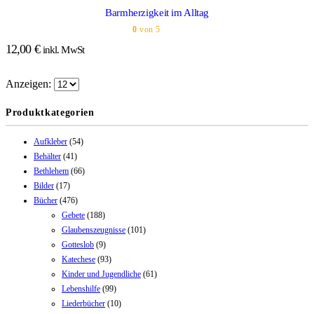
Barmherzigkeit im Alltag
0
von 5
12,00
€
inkl. MwSt
Anzeigen:
Produktkategorien
Aufkleber
(54)
Behälter
(41)
Bethlehem
(66)
Bilder
(17)
Bücher
(476)
Gebete
(188)
Glaubenszeugnisse
(101)
Gotteslob
(9)
Katechese
(93)
Kinder und Jugendliche
(61)
Lebenshilfe
(99)
Liederbücher
(10)