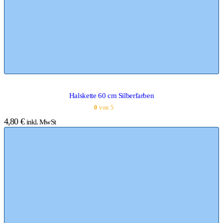
Halskette 60 cm Silberfarben
0
von 5
4,80
€
inkl. MwSt