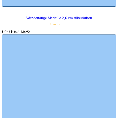
Wundertätige Medaille 2,6 cm silberfarben
0
von 5
0,20
€
inkl. MwSt