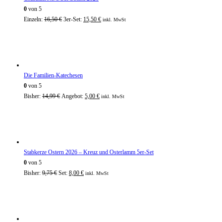
0
von 5
Einzeln:
16,50
€
3er-Set:
15,50
€
inkl. MwSt
Die Familien-Katechesen
0
von 5
Bisher:
14,99
€
Angebot:
5,00
€
inkl. MwSt
Stabkerze Ostern 2026 – Kreuz und Osterlamm 5er-Set
0
von 5
Bisher:
9,75
€
Set:
8,00
€
inkl. MwSt