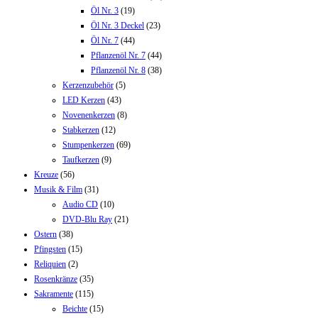
Öl Nr. 3
(19)
Öl Nr. 3 Deckel
(23)
Öl Nr. 7
(44)
Pflanzenöl Nr. 7
(44)
Pflanzenöl Nr. 8
(38)
Kerzenzubehör
(5)
LED Kerzen
(43)
Novenenkerzen
(8)
Stabkerzen
(12)
Stumpenkerzen
(69)
Taufkerzen
(9)
Kreuze
(56)
Musik & Film
(31)
Audio CD
(10)
DVD-Blu Ray
(21)
Ostern
(38)
Pfingsten
(15)
Reliquien
(2)
Rosenkränze
(35)
Sakramente
(115)
Beichte
(15)