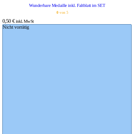
Wunderbare Medaille inkl. Faltblatt im SET
0
von 5
0,50
€
inkl. MwSt
Nicht vorrätig