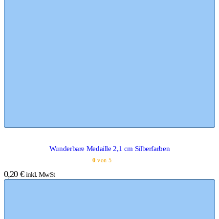
Wunderbare Medaille 2,1 cm Silberfarben
0
von 5
0,20
€
inkl. MwSt