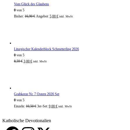
Vom Glück des Glaubens
0
von 5
Bisher:
16,90
€
Angebot:
5,00
€
inkl. MwSt
Liturgischer Kalenderblock Schmetterling 2026
0
von 5
8,59
€
3,00
€
inkl. MwSt
Grabkerze Nr. 7 Ostern 2026 Set
0
von 5
Einzeln:
10,50
€
3er-Set:
9,00
€
inkl. MwSt
Katholische Devotionalien