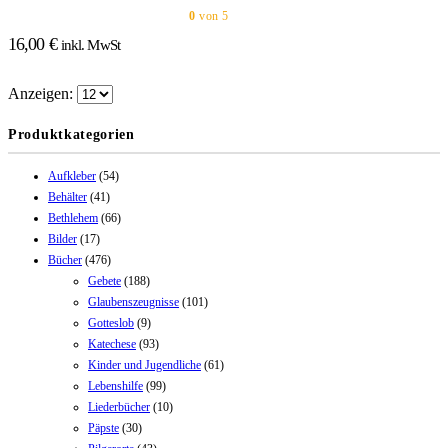
0
von 5
16,00
€
inkl. MwSt
Anzeigen:
Produktkategorien
Aufkleber
(54)
Behälter
(41)
Bethlehem
(66)
Bilder
(17)
Bücher
(476)
Gebete
(188)
Glaubenszeugnisse
(101)
Gotteslob
(9)
Katechese
(93)
Kinder und Jugendliche
(61)
Lebenshilfe
(99)
Liederbücher
(10)
Päpste
(30)