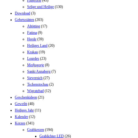
Pilgerorte
(43)
Selige und Heilige
(130)
Download
(3)
Gebetsstätten
(203)
Altötting
(17)
Fatima
(9)
Heede
(59)
Heiliges Land
(20)
Krakau
(19)
Lourdes
(23)
Medjugorje
(8)
Sankt Annaberg
(7)
Sievernich
(27)
Tschenstochau
(2)
Wigratzbad
(12)
Geschenkideen
(21)
Geweiht
(40)
Heiliges Jahr
(11)
Kalender
(12)
Kerzen
(341)
Grabkerzen
(194)
Grablichter LED
(26)