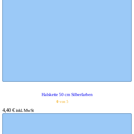
Halskette 50 cm Silberfarben
0
von 5
4,40
€
inkl. MwSt