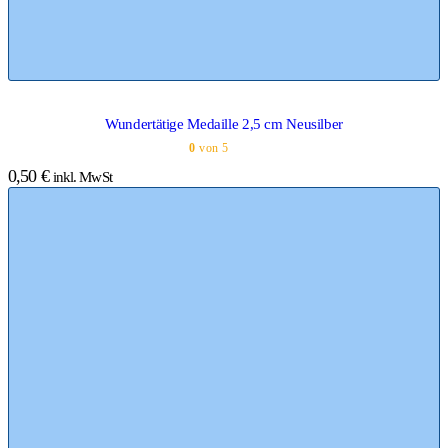
Wundertätige Medaille 2,5 cm Neusilber
0
von 5
0,50
€
inkl. MwSt