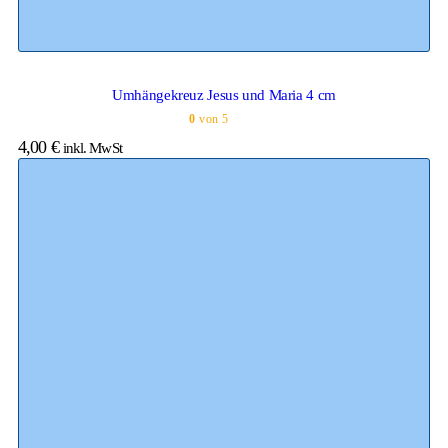
Umhängekreuz Jesus und Maria 4 cm
0
von 5
4,00
€
inkl. MwSt