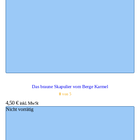
Das braune Skapulier vom Berge Karmel
0
von 5
4,50
€
inkl. MwSt
Nicht vorrätig