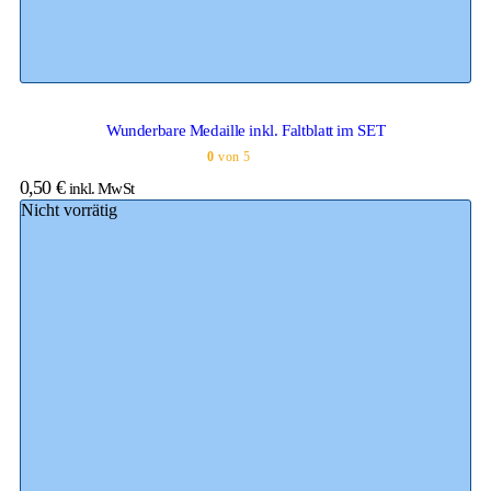
Wunderbare Medaille inkl. Faltblatt im SET
0
von 5
0,50
€
inkl. MwSt
Nicht vorrätig