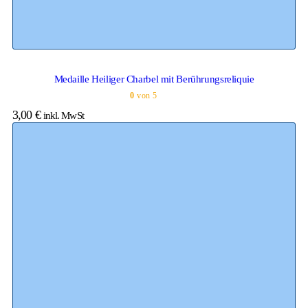
Medaille Heiliger Charbel mit Berührungsreliquie
0
von 5
3,00
€
inkl. MwSt