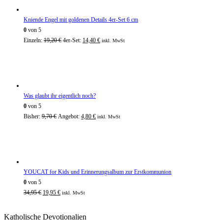
Kniende Engel mit goldenen Details 4er-Set 6 cm
0
von 5
Einzeln:
19,20
€
4er-Set:
14,40
€
inkl. MwSt
Was glaubt ihr eigentlich noch?
0
von 5
Bisher:
9,70
€
Angebot:
4,80
€
inkl. MwSt
YOUCAT for Kids und Erinnerungsalbum zur Erstkommunion
0
von 5
34,95
€
19,95
€
inkl. MwSt
Katholische Devotionalien