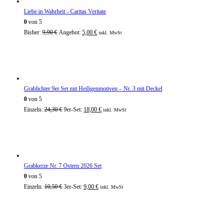
Liebe in Wahrheit - Caritas Veritate
0
von 5
Bisher:
9,90
€
Angebot:
5,00
€
inkl. MwSt
Grablichter 9er Set mit Heiligenmotiven – Nr. 3 mit Deckel
0
von 5
Einzeln:
24,30
€
9er-Set:
18,00
€
inkl. MwSt
Grabkerze Nr. 7 Ostern 2026 Set
0
von 5
Einzeln:
10,50
€
3er-Set:
9,00
€
inkl. MwSt