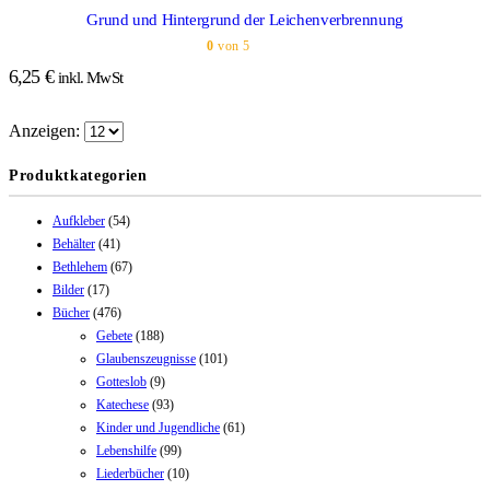
Grund und Hintergrund der Leichenverbrennung
0
von 5
6,25
€
inkl. MwSt
Anzeigen:
Produktkategorien
Aufkleber
(54)
Behälter
(41)
Bethlehem
(67)
Bilder
(17)
Bücher
(476)
Gebete
(188)
Glaubenszeugnisse
(101)
Gotteslob
(9)
Katechese
(93)
Kinder und Jugendliche
(61)
Lebenshilfe
(99)
Liederbücher
(10)