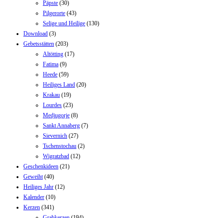
Päpste
(30)
Pilgerorte
(43)
Selige und Heilige
(130)
Download
(3)
Gebetsstätten
(203)
Altötting
(17)
Fatima
(9)
Heede
(59)
Heiliges Land
(20)
Krakau
(19)
Lourdes
(23)
Medjugorje
(8)
Sankt Annaberg
(7)
Sievernich
(27)
Tschenstochau
(2)
Wigratzbad
(12)
Geschenkideen
(21)
Geweiht
(40)
Heiliges Jahr
(12)
Kalender
(10)
Kerzen
(341)
Grabkerzen
(194)