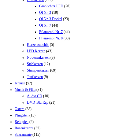
Grablichter LED
(26)
Öl Nr. 3
(19)
Öl Nr. 3 Deckel
(23)
Öl Nr. 7
(44)
Pflanzenöl Nr. 7
(44)
Pflanzenöl Nr. 8
(38)
Kerzenzubehör
(5)
LED Kerzen
(43)
Novenenkerzen
(8)
Stabkerzen
(12)
Stumpenkerzen
(69)
Taufkerzen
(9)
Kreuze
(57)
Musik & Film
(31)
Audio CD
(10)
DVD-Blu Ray
(21)
Ostern
(38)
Pfingsten
(15)
Reliquien
(2)
Rosenkränze
(35)
Sakramente
(115)