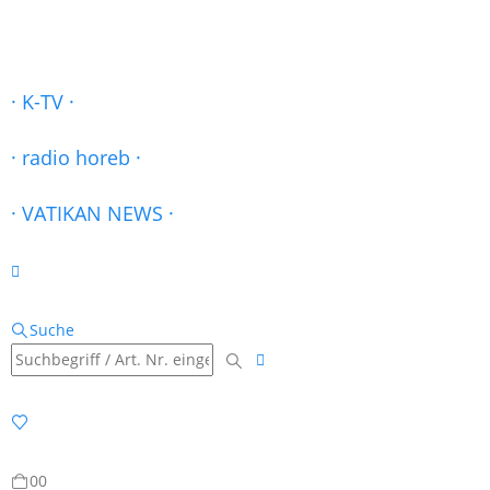
· K-TV ·
· radio horeb ·
· VATIKAN NEWS ·
Suche
0
0