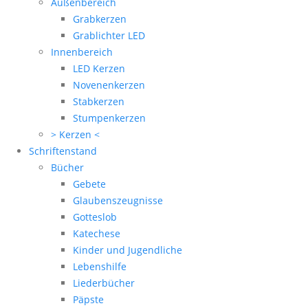
Außenbereich
Grabkerzen
Grablichter LED
Innenbereich
LED Kerzen
Novenenkerzen
Stabkerzen
Stumpenkerzen
> Kerzen <
Schriftenstand
Bücher
Gebete
Glaubenszeugnisse
Gotteslob
Katechese
Kinder und Jugendliche
Lebenshilfe
Liederbücher
Päpste