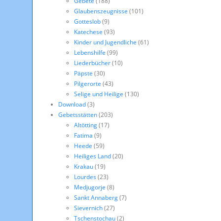
Gebete
(188)
Glaubenszeugnisse
(101)
Gotteslob
(9)
Katechese
(93)
Kinder und Jugendliche
(61)
Lebenshilfe
(99)
Liederbücher
(10)
Päpste
(30)
Pilgerorte
(43)
Selige und Heilige
(130)
Download
(3)
Gebetsstätten
(203)
Altötting
(17)
Fatima
(9)
Heede
(59)
Heiliges Land
(20)
Krakau
(19)
Lourdes
(23)
Medjugorje
(8)
Sankt Annaberg
(7)
Sievernich
(27)
Tschenstochau
(2)