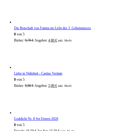
Die Botschaft von Fatima im Licht des 3. Geheimnisses
0
von 5
Bisher:
9,70
€
Angebot:
4,80
€
inkl. MwSt
Liebe in Wahrheit - Caritas Veritate
0
von 5
Bisher:
9,90
€
Angebot:
5,00
€
inkl. MwSt
Grablicht Nr. 8 Set Ostern 2026
0
von 5
Einzeln:
16,50
€
3er-Set:
15,50
€