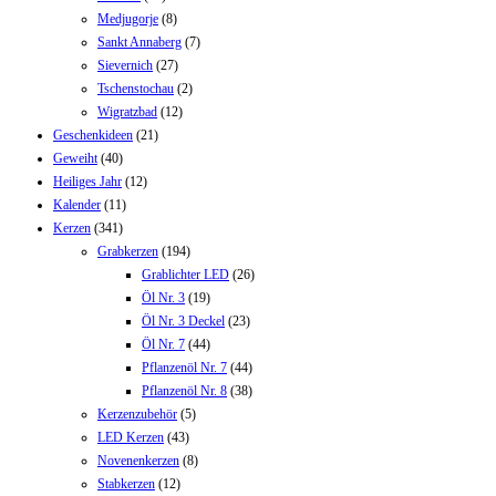
Medjugorje
(8)
Sankt Annaberg
(7)
Sievernich
(27)
Tschenstochau
(2)
Wigratzbad
(12)
Geschenkideen
(21)
Geweiht
(40)
Heiliges Jahr
(12)
Kalender
(11)
Kerzen
(341)
Grabkerzen
(194)
Grablichter LED
(26)
Öl Nr. 3
(19)
Öl Nr. 3 Deckel
(23)
Öl Nr. 7
(44)
Pflanzenöl Nr. 7
(44)
Pflanzenöl Nr. 8
(38)
Kerzenzubehör
(5)
LED Kerzen
(43)
Novenenkerzen
(8)
Stabkerzen
(12)