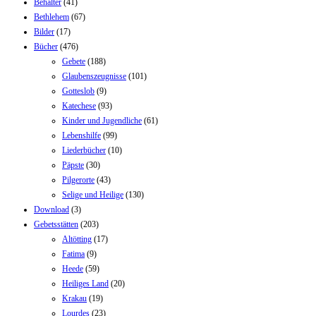
Behälter
(41)
Bethlehem
(67)
Bilder
(17)
Bücher
(476)
Gebete
(188)
Glaubenszeugnisse
(101)
Gotteslob
(9)
Katechese
(93)
Kinder und Jugendliche
(61)
Lebenshilfe
(99)
Liederbücher
(10)
Päpste
(30)
Pilgerorte
(43)
Selige und Heilige
(130)
Download
(3)
Gebetsstätten
(203)
Altötting
(17)
Fatima
(9)
Heede
(59)
Heiliges Land
(20)
Krakau
(19)
Lourdes
(23)