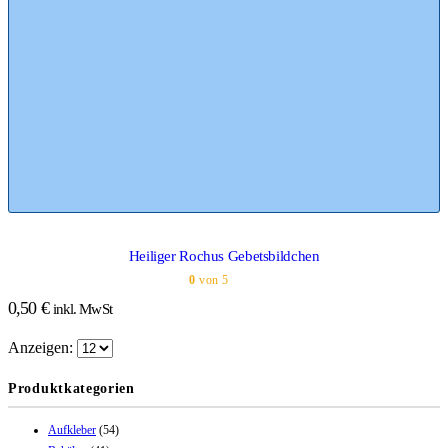
Heiliger Rochus Gebetsbildchen
0
von 5
0,50
€
inkl. MwSt
Anzeigen:
Produktkategorien
Aufkleber
(54)