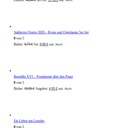
inkl. MwSt
Stabkerze Ostern 2026 – Kreuz und Osterlamm 5er-Set
0
von 5
Bisher:
9,75
€
Set:
8,00
€
inkl. MwSt
Benedikt XVI. - Prominente über den Papst
0
von 5
Bisher:
19,95
€
Angebot:
4,95
€
inkl. MwSt
Ein Leben mit Lourdes
0
von 5