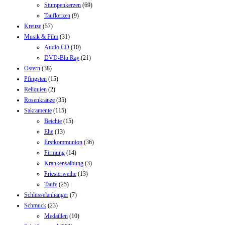
Stumpenkerzen
(69)
Taufkerzen
(9)
Kreuze
(57)
Musik & Film
(31)
Audio CD
(10)
DVD-Blu Ray
(21)
Ostern
(38)
Pfingsten
(15)
Reliquien
(2)
Rosenkränze
(35)
Sakramente
(115)
Beichte
(15)
Ehe
(13)
Erstkommunion
(36)
Firmung
(14)
Krankensalbung
(3)
Priesterweihe
(13)
Taufe
(25)
Schlüsselanhänger
(7)
Schmuck
(23)
Medaillen
(10)