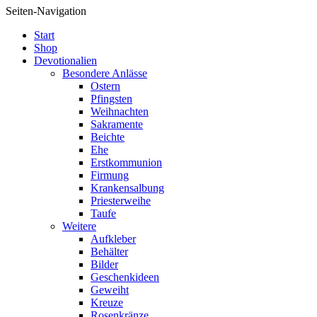
Seiten-Navigation
Start
Shop
Devotionalien
Besondere Anlässe
Ostern
Pfingsten
Weihnachten
Sakramente
Beichte
Ehe
Erstkommunion
Firmung
Krankensalbung
Priesterweihe
Taufe
Weitere
Aufkleber
Behälter
Bilder
Geschenkideen
Geweiht
Kreuze
Rosenkränze