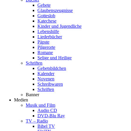
Gebete
Glaubenszeugnisse
Gotteslob
Katechese
Kinder und Jugendliche
Lebenshilfe
Liederbücher
Päpste
Pilgerorte
Romane
Selige und Heilige
Schriften
Gebetsbildchen
Kalender
Novenen
Schreibwaren
Schriften
Banner
Medien
Musik und Film
Audio CD
DVD-Blu Ray
TV – Radio
Bibel TV