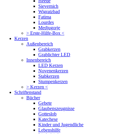
Heede
Sievernich
Wigratzbad
Fatima
Lourdes
Medjugorje
> Erste-Hilfe-Box <
Kerzen
Außenbereich
Grabkerzen
Grablichter LED
Innenbereich
LED Kerzen
Novenenkerzen
Stabkerzen
Stumpenkerzen
> Kerzen <
Schriftenstand
Bücher
Gebete
Glaubenszeugnisse
Gotteslob
Katechese
Kinder und Jugendliche
Lebenshilfe