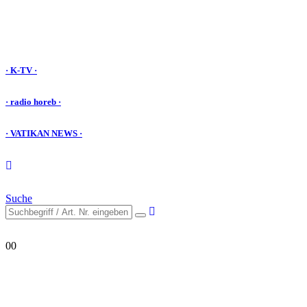
· K-TV ·
· radio horeb ·
· VATIKAN NEWS ·
Suche
0
0