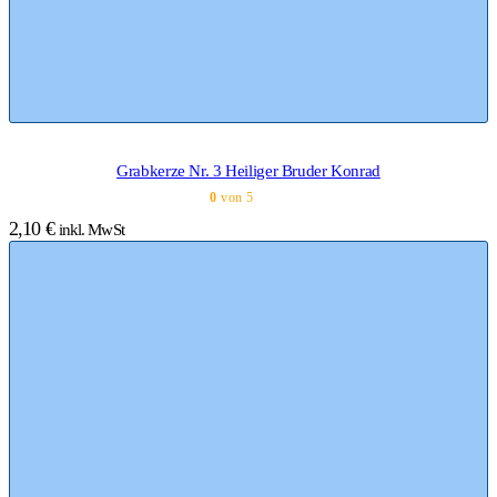
Grabkerze Nr. 3 Heiliger Bruder Konrad
0
von 5
2,10
€
inkl. MwSt