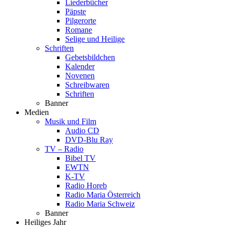
Liederbücher
Päpste
Pilgerorte
Romane
Selige und Heilige
Schriften
Gebetsbildchen
Kalender
Novenen
Schreibwaren
Schriften
Banner
Medien
Musik und Film
Audio CD
DVD-Blu Ray
TV – Radio
Bibel TV
EWTN
K-TV
Radio Horeb
Radio Maria Österreich
Radio Maria Schweiz
Banner
Heiliges Jahr