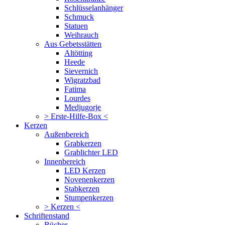
Schlüsselanhänger
Schmuck
Statuen
Weihrauch
Aus Gebetsstätten
Altötting
Heede
Sievernich
Wigratzbad
Fatima
Lourdes
Medjugorje
> Erste-Hilfe-Box <
Kerzen
Außenbereich
Grabkerzen
Grablichter LED
Innenbereich
LED Kerzen
Novenenkerzen
Stabkerzen
Stumpenkerzen
> Kerzen <
Schriftenstand
Bücher