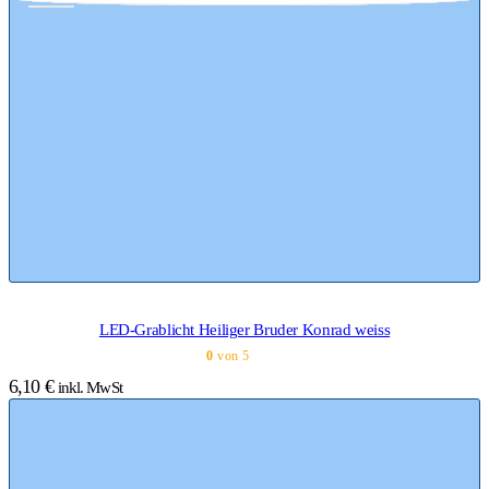
LED-Grablicht Heiliger Bruder Konrad weiss
0
von 5
6,10
€
inkl. MwSt