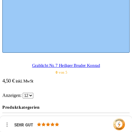
Grablicht Nr. 7 Heiliger Bruder Konrad
0
von 5
4,50
€
inkl. MwSt
Anzeigen:
Produktkategorien
Aufkleber
(54)
SEHR GUT
Behälter
(41)