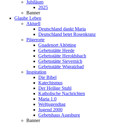
Jubiläum
2025
Banner
Glaube Leben
Aktuell
Deutschland dankt Maria
Deutschland betet Rosenkranz
Pilgerorte
Gnadenort Altötting
Gebetsstätte Heede
Gebetsstätte Heroldsbach
Gebetsstätte Sievernich
Gebetsstätte Wigratzbad
Inspiration
Die Bibel
Katechismus
Der Heilige Stuhl
Katholische Nachrichten
Maria 1.0
Weltjugendtag
Jugend 2000
Gebetshaus Augsburg
Banner