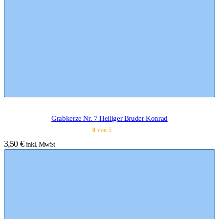
Grabkerze Nr. 7 Heiliger Bruder Konrad
0
von 5
3,50
€
inkl. MwSt