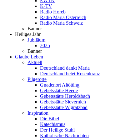
EWTN
K-TV
Radio Horeb
Radio Maria Österreich
Radio Maria Schweiz
Banner
Heiliges Jahr
Jubiläum
2025
Banner
Glaube Leben
Aktuell
Deutschland dankt Maria
Deutschland betet Rosenkranz
Pilgerorte
Gnadenort Altötting
Gebetsstätte Heede
Gebetsstätte Heroldsbach
Gebetsstätte Sievernich
Gebetsstätte Wigratzbad
Inspiration
Die Bibel
Katechismus
Der Heilige Stuhl
Katholische Nachrichten