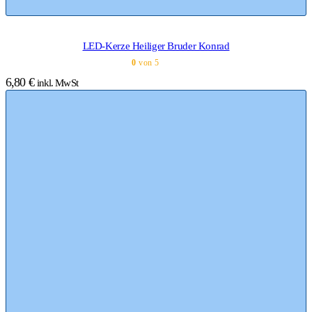
LED-Kerze Heiliger Bruder Konrad
0
von 5
6,80
€
inkl. MwSt