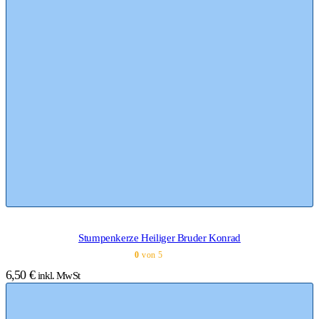
Stumpenkerze Heiliger Bruder Konrad
0
von 5
6,50
€
inkl. MwSt