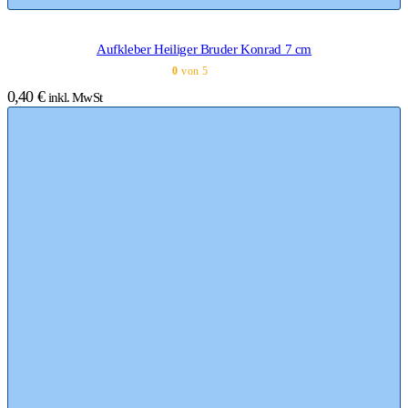
Aufkleber Heiliger Bruder Konrad 7 cm
0
von 5
0,40
€
inkl. MwSt