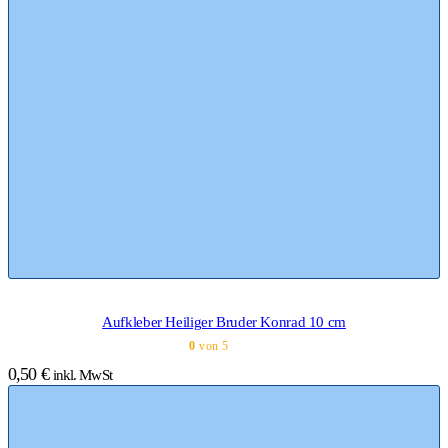
Aufkleber Heiliger Bruder Konrad 10 cm
0
von 5
0,50
€
inkl. MwSt