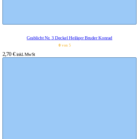
Grablicht Nr. 3 Deckel Heiliger Bruder Konrad
0
von 5
2,70
€
inkl. MwSt