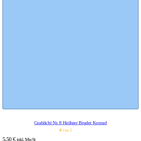
Grablicht Nr. 8 Heiliger Bruder Konrad
0
von 5
5,50
€
inkl. MwSt