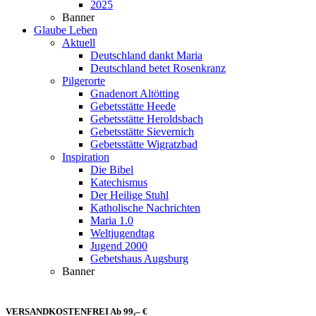
2025
Banner
Glaube Leben
Aktuell
Deutschland dankt Maria
Deutschland betet Rosenkranz
Pilgerorte
Gnadenort Altötting
Gebetsstätte Heede
Gebetsstätte Heroldsbach
Gebetsstätte Sievernich
Gebetsstätte Wigratzbad
Inspiration
Die Bibel
Katechismus
Der Heilige Stuhl
Katholische Nachrichten
Maria 1.0
Weltjugendtag
Jugend 2000
Gebetshaus Augsburg
Banner
VERSANDKOSTENFREI Ab 99,– €