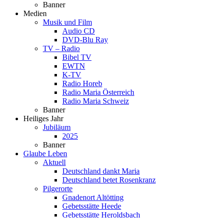
Banner
Medien
Musik und Film
Audio CD
DVD-Blu Ray
TV – Radio
Bibel TV
EWTN
K-TV
Radio Horeb
Radio Maria Österreich
Radio Maria Schweiz
Banner
Heiliges Jahr
Jubiläum
2025
Banner
Glaube Leben
Aktuell
Deutschland dankt Maria
Deutschland betet Rosenkranz
Pilgerorte
Gnadenort Altötting
Gebetsstätte Heede
Gebetsstätte Heroldsbach