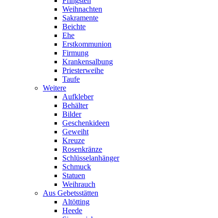
Pfingsten
Weihnachten
Sakramente
Beichte
Ehe
Erstkommunion
Firmung
Krankensalbung
Priesterweihe
Taufe
Weitere
Aufkleber
Behälter
Bilder
Geschenkideen
Geweiht
Kreuze
Rosenkränze
Schlüsselanhänger
Schmuck
Statuen
Weihrauch
Aus Gebetsstätten
Altötting
Heede