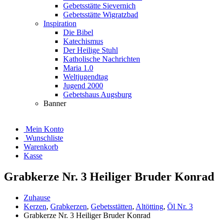
Gebetsstätte Sievernich
Gebetsstätte Wigratzbad
Inspiration
Die Bibel
Katechismus
Der Heilige Stuhl
Katholische Nachrichten
Maria 1.0
Weltjugendtag
Jugend 2000
Gebetshaus Augsburg
Banner
Mein Konto
Wunschliste
Warenkorb
Kasse
Grabkerze Nr. 3 Heiliger Bruder Konrad
Zuhause
Kerzen
,
Grabkerzen
,
Gebetsstätten
,
Altötting
,
Öl Nr. 3
Grabkerze Nr. 3 Heiliger Bruder Konrad