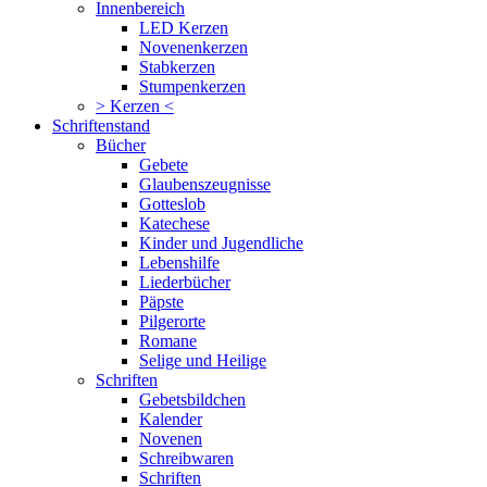
Innenbereich
LED Kerzen
Novenenkerzen
Stabkerzen
Stumpenkerzen
> Kerzen <
Schriftenstand
Bücher
Gebete
Glaubenszeugnisse
Gotteslob
Katechese
Kinder und Jugendliche
Lebenshilfe
Liederbücher
Päpste
Pilgerorte
Romane
Selige und Heilige
Schriften
Gebetsbildchen
Kalender
Novenen
Schreibwaren
Schriften