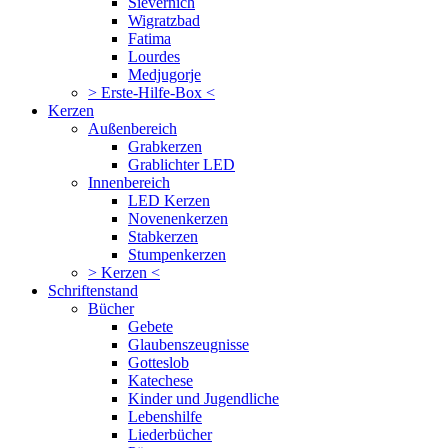
Sievernich
Wigratzbad
Fatima
Lourdes
Medjugorje
> Erste-Hilfe-Box <
Kerzen
Außenbereich
Grabkerzen
Grablichter LED
Innenbereich
LED Kerzen
Novenenkerzen
Stabkerzen
Stumpenkerzen
> Kerzen <
Schriftenstand
Bücher
Gebete
Glaubenszeugnisse
Gotteslob
Katechese
Kinder und Jugendliche
Lebenshilfe
Liederbücher