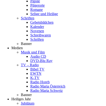
Päpste
Pilgerorte
Romane
Selige und Heilige
Schriften
Gebetsbildchen
Kalender
Novenen
Schreibwaren
Schriften
Banner
Medien
Musik und Film
Audio CD
DVD-Blu Ray
TV – Radio
Bibel TV
EWTN
K-TV
Radio Horeb
Radio Maria Österreich
Radio Maria Schweiz
Banner
Heiliges Jahr
Jubiläum