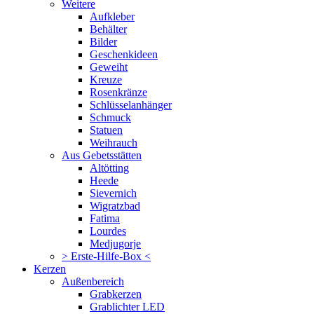
Weitere
Aufkleber
Behälter
Bilder
Geschenkideen
Geweiht
Kreuze
Rosenkränze
Schlüsselanhänger
Schmuck
Statuen
Weihrauch
Aus Gebetsstätten
Altötting
Heede
Sievernich
Wigratzbad
Fatima
Lourdes
Medjugorje
> Erste-Hilfe-Box <
Kerzen
Außenbereich
Grabkerzen
Grablichter LED