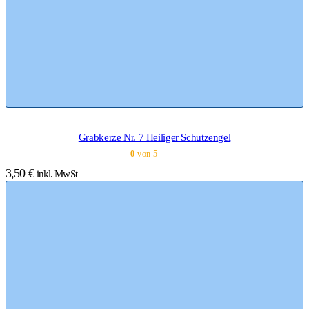
Grabkerze Nr. 7 Heiliger Schutzengel
0
von 5
3,50
€
inkl. MwSt