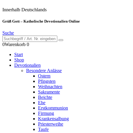
Innerhalb Deutschlands
Grüß Gott – Katholische Devotionalien Online
Suche
0
Warenkorb
0
Start
Shop
Devotionalien
Besondere Anlässe
Ostern
Pfingsten
Weihnachten
Sakramente
Beichte
Ehe
Erstkommunion
Firmung
Krankensalbung
Priesterweihe
Taufe