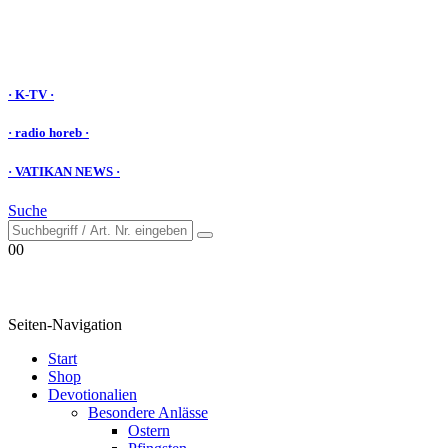
· K-TV ·
· radio horeb ·
· VATIKAN NEWS ·
Suche
0
0
Seiten-Navigation
Start
Shop
Devotionalien
Besondere Anlässe
Ostern