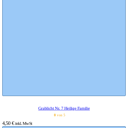
Grablicht Nr. 7 Heilige Familie
0
von 5
4,50
€
inkl. MwSt