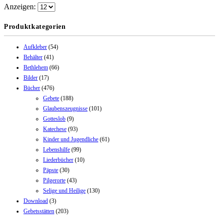
Anzeigen:
Produktkategorien
Aufkleber
(54)
Behälter
(41)
Bethlehem
(66)
Bilder
(17)
Bücher
(476)
Gebete
(188)
Glaubenszeugnisse
(101)
Gotteslob
(9)
Katechese
(93)
Kinder und Jugendliche
(61)
Lebenshilfe
(99)
Liederbücher
(10)
Päpste
(30)
Pilgerorte
(43)
Selige und Heilige
(130)
Download
(3)
Gebetsstätten
(203)