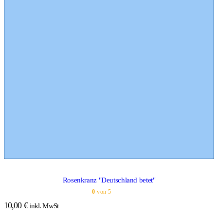
Rosenkranz "Deutschland betet"
0
von 5
10,00
€
inkl. MwSt