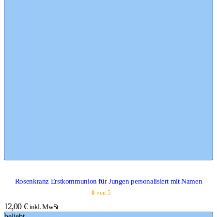
Rosenkranz Erstkommunion für Jungen personalisiert mit Namen
0
von 5
12,00
€
inkl. MwSt
beliebt