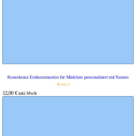
Rosenkranz Erstkommunion für Mädchen personalisiert mit Namen
0
von 5
12,00
€
inkl. MwSt