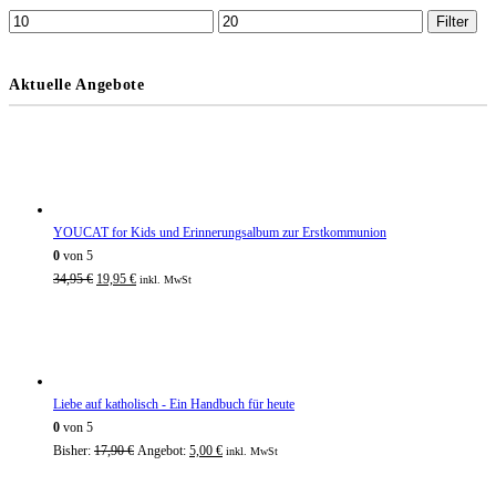
Filter
Aktuelle Angebote
YOUCAT for Kids und Erinnerungsalbum zur Erstkommunion
0
von 5
34,95
€
19,95
€
inkl. MwSt
Liebe auf katholisch - Ein Handbuch für heute
0
von 5
Bisher:
17,90
€
Angebot:
5,00
€
inkl. MwSt