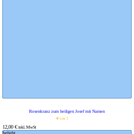
Rosenkranz zum heiligen Josef mit Namen
0
von 5
12,00
€
inkl. MwSt
beliebt