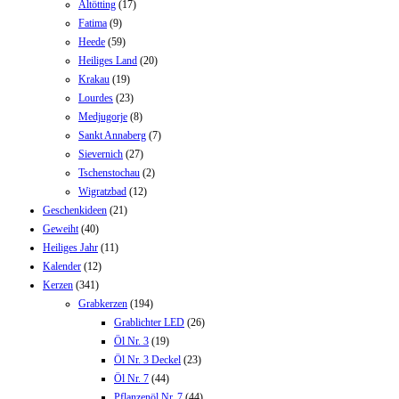
Altötting
(17)
Fatima
(9)
Heede
(59)
Heiliges Land
(20)
Krakau
(19)
Lourdes
(23)
Medjugorje
(8)
Sankt Annaberg
(7)
Sievernich
(27)
Tschenstochau
(2)
Wigratzbad
(12)
Geschenkideen
(21)
Geweiht
(40)
Heiliges Jahr
(11)
Kalender
(12)
Kerzen
(341)
Grabkerzen
(194)
Grablichter LED
(26)
Öl Nr. 3
(19)
Öl Nr. 3 Deckel
(23)
Öl Nr. 7
(44)
Pflanzenöl Nr. 7
(44)