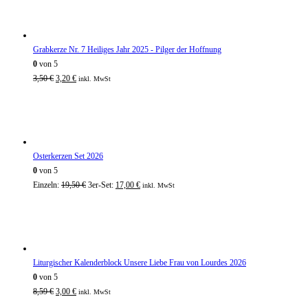
Grabkerze Nr. 7 Heiliges Jahr 2025 - Pilger der Hoffnung
0
von 5
3,50
€
3,20
€
inkl. MwSt
Osterkerzen Set 2026
0
von 5
Einzeln:
19,50
€
3er-Set:
17,00
€
inkl. MwSt
Liturgischer Kalenderblock Unsere Liebe Frau von Lourdes 2026
0
von 5
8,59
€
3,00
€
inkl. MwSt