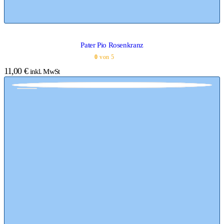
Pater Pio Rosenkranz
0
von 5
11,00
€
inkl. MwSt