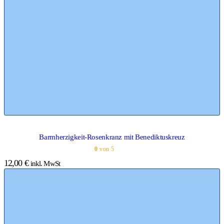
Barmherzigkeit-Rosenkranz mit Benediktuskreuz
0
von 5
12,00
€
inkl. MwSt