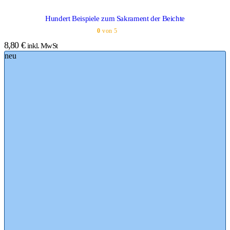
Hundert Beispiele zum Sakrament der Beichte
0
von 5
8,80
€
inkl. MwSt
neu