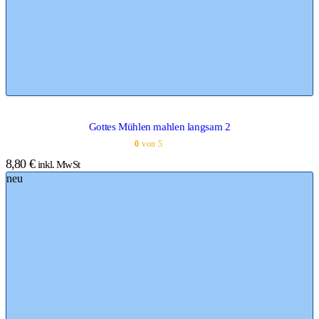
Gottes Mühlen mahlen langsam 2
0
von 5
8,80
€
inkl. MwSt
neu