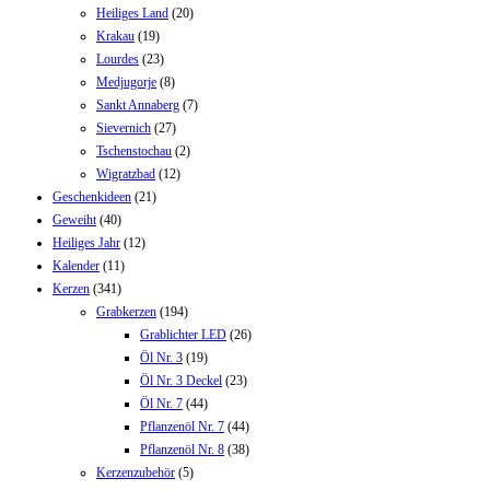
Heiliges Land
(20)
Krakau
(19)
Lourdes
(23)
Medjugorje
(8)
Sankt Annaberg
(7)
Sievernich
(27)
Tschenstochau
(2)
Wigratzbad
(12)
Geschenkideen
(21)
Geweiht
(40)
Heiliges Jahr
(12)
Kalender
(11)
Kerzen
(341)
Grabkerzen
(194)
Grablichter LED
(26)
Öl Nr. 3
(19)
Öl Nr. 3 Deckel
(23)
Öl Nr. 7
(44)
Pflanzenöl Nr. 7
(44)
Pflanzenöl Nr. 8
(38)
Kerzenzubehör
(5)