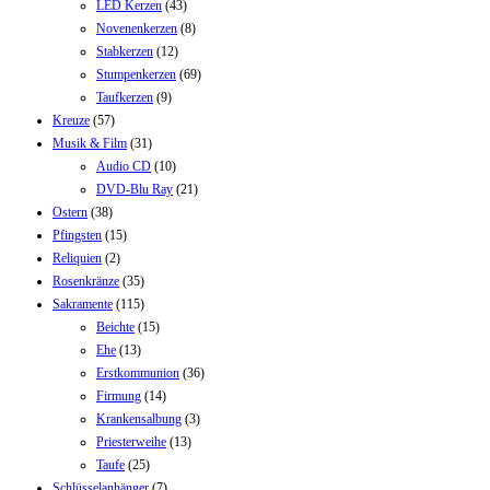
LED Kerzen
(43)
Novenenkerzen
(8)
Stabkerzen
(12)
Stumpenkerzen
(69)
Taufkerzen
(9)
Kreuze
(57)
Musik & Film
(31)
Audio CD
(10)
DVD-Blu Ray
(21)
Ostern
(38)
Pfingsten
(15)
Reliquien
(2)
Rosenkränze
(35)
Sakramente
(115)
Beichte
(15)
Ehe
(13)
Erstkommunion
(36)
Firmung
(14)
Krankensalbung
(3)
Priesterweihe
(13)
Taufe
(25)
Schlüsselanhänger
(7)