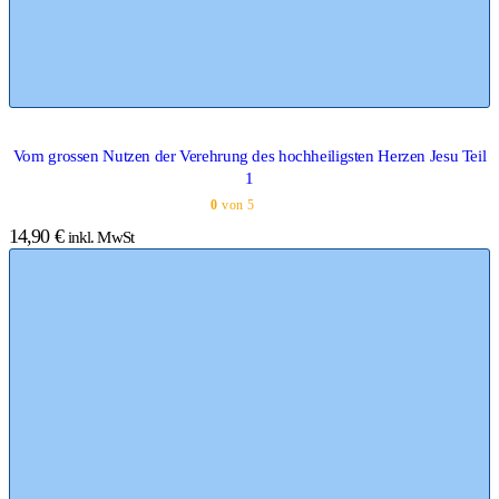
Vom grossen Nutzen der Verehrung des hochheiligsten Herzen Jesu Teil
1
0
von 5
14,90
€
inkl. MwSt