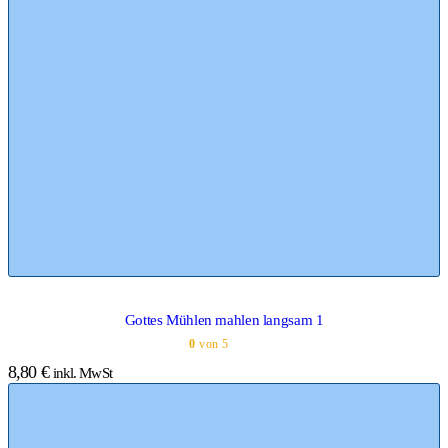
Gottes Mühlen mahlen langsam 1
0
von 5
8,80
€
inkl. MwSt