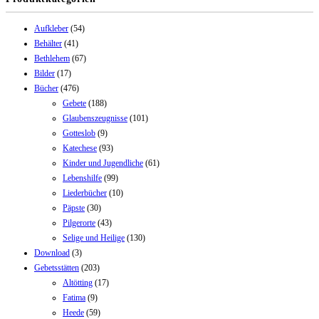
Aufkleber
(54)
Behälter
(41)
Bethlehem
(67)
Bilder
(17)
Bücher
(476)
Gebete
(188)
Glaubenszeugnisse
(101)
Gotteslob
(9)
Katechese
(93)
Kinder und Jugendliche
(61)
Lebenshilfe
(99)
Liederbücher
(10)
Päpste
(30)
Pilgerorte
(43)
Selige und Heilige
(130)
Download
(3)
Gebetsstätten
(203)
Altötting
(17)
Fatima
(9)
Heede
(59)