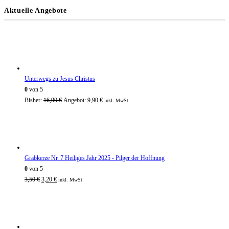
Aktuelle Angebote
Unterwegs zu Jesus Christus
0
von 5
Bisher:
16,90
€
Angebot:
9,90
€
inkl. MwSt
Grabkerze Nr. 7 Heiliges Jahr 2025 - Pilger der Hoffnung
0
von 5
3,50
€
3,20
€
inkl. MwSt