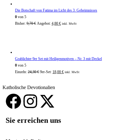
Die Botschaft von Fatima im Licht des 3. Geheimnisses
0
von 5
Bisher:
9,70
€
Angebot:
4,80
€
inkl. MwSt
Grablichter 9er Set mit Heiligenmotiven – Nr. 3 mit Deckel
0
von 5
Einzeln:
24,30
€
9er-Set:
18,00
€
inkl. MwSt
Katholische Devotionalien
Sie erreichen uns