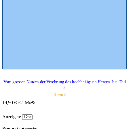
Vom grossen Nutzen der Verehrung des hochheiligsten Herzen Jesu Teil
2
0
von 5
14,90
€
inkl. MwSt
Anzeigen:
Produktkategorien