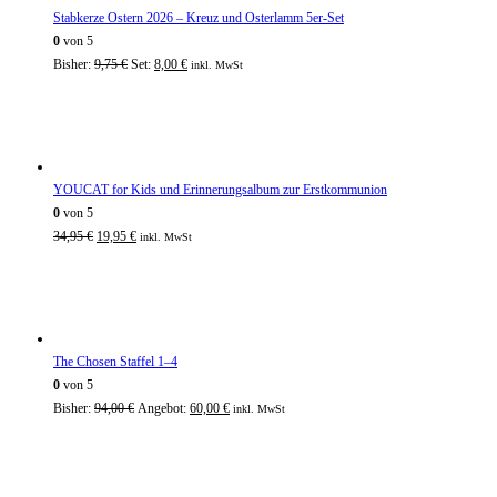
Stabkerze Ostern 2026 – Kreuz und Osterlamm 5er-Set
0
von 5
Bisher:
9,75
€
Set:
8,00
€
inkl. MwSt
YOUCAT for Kids und Erinnerungsalbum zur Erstkommunion
0
von 5
34,95
€
19,95
€
inkl. MwSt
The Chosen Staffel 1–4
0
von 5
Bisher:
94,00
€
Angebot:
60,00
€
inkl. MwSt