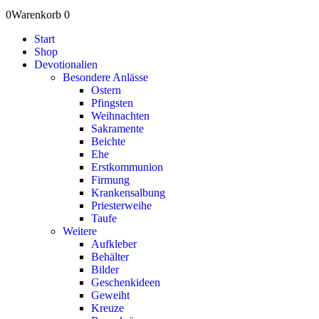
0
Warenkorb
0
Start
Shop
Devotionalien
Besondere Anlässe
Ostern
Pfingsten
Weihnachten
Sakramente
Beichte
Ehe
Erstkommunion
Firmung
Krankensalbung
Priesterweihe
Taufe
Weitere
Aufkleber
Behälter
Bilder
Geschenkideen
Geweiht
Kreuze