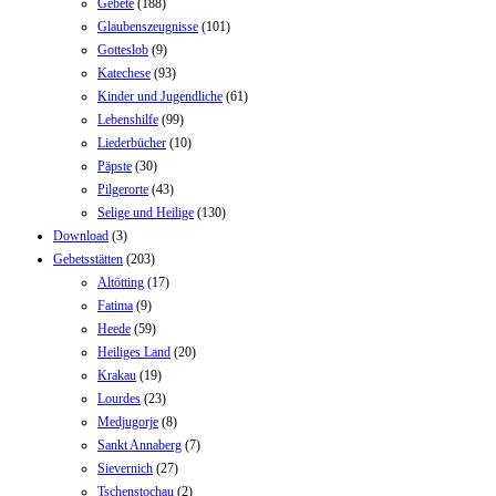
Gebete
(188)
Glaubenszeugnisse
(101)
Gotteslob
(9)
Katechese
(93)
Kinder und Jugendliche
(61)
Lebenshilfe
(99)
Liederbücher
(10)
Päpste
(30)
Pilgerorte
(43)
Selige und Heilige
(130)
Download
(3)
Gebetsstätten
(203)
Altötting
(17)
Fatima
(9)
Heede
(59)
Heiliges Land
(20)
Krakau
(19)
Lourdes
(23)
Medjugorje
(8)
Sankt Annaberg
(7)
Sievernich
(27)
Tschenstochau
(2)