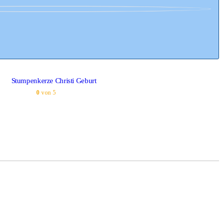
Stumpenkerze Christi Geburt
0
von 5