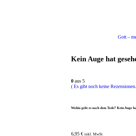
Gott – me
Kein Auge hat geseh
0
aus 5
( Es gibt noch keine Rezensionen.
Wohin geht es nach dem Tode? Kein Auge hat
6,95
€
inkl. MwSt