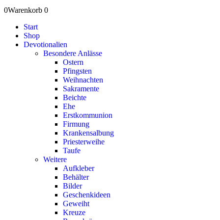
0
Warenkorb
0
Start
Shop
Devotionalien
Besondere Anlässe
Ostern
Pfingsten
Weihnachten
Sakramente
Beichte
Ehe
Erstkommunion
Firmung
Krankensalbung
Priesterweihe
Taufe
Weitere
Aufkleber
Behälter
Bilder
Geschenkideen
Geweiht
Kreuze