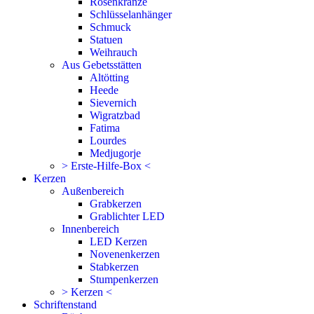
Rosenkränze
Schlüsselanhänger
Schmuck
Statuen
Weihrauch
Aus Gebetsstätten
Altötting
Heede
Sievernich
Wigratzbad
Fatima
Lourdes
Medjugorje
> Erste-Hilfe-Box <
Kerzen
Außenbereich
Grabkerzen
Grablichter LED
Innenbereich
LED Kerzen
Novenenkerzen
Stabkerzen
Stumpenkerzen
> Kerzen <
Schriftenstand