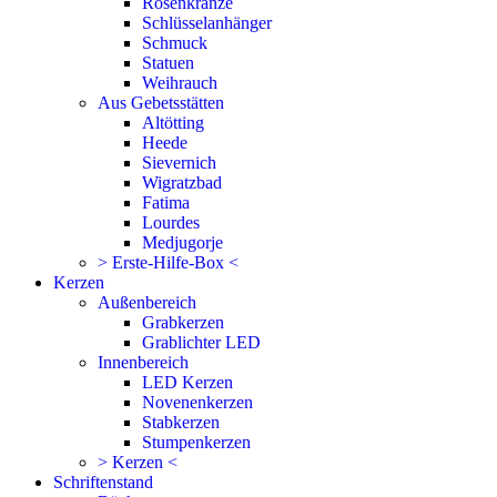
Rosenkränze
Schlüsselanhänger
Schmuck
Statuen
Weihrauch
Aus Gebetsstätten
Altötting
Heede
Sievernich
Wigratzbad
Fatima
Lourdes
Medjugorje
> Erste-Hilfe-Box <
Kerzen
Außenbereich
Grabkerzen
Grablichter LED
Innenbereich
LED Kerzen
Novenenkerzen
Stabkerzen
Stumpenkerzen
> Kerzen <
Schriftenstand