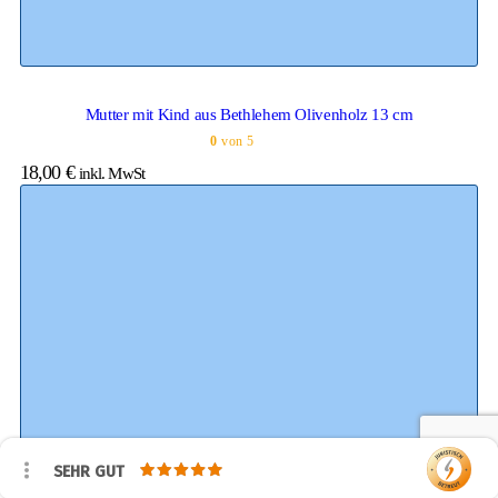
Mutter mit Kind aus Bethlehem Olivenholz 13 cm
0
von 5
18,00
€
inkl. MwSt
SEHR GUT