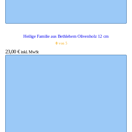
Heilige Familie aus Bethlehem Olivenholz 12 cm
0
von 5
23,00
€
inkl. MwSt