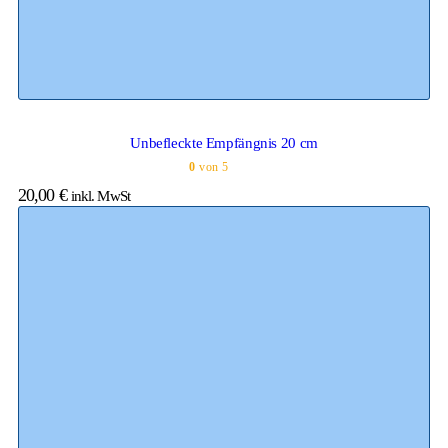
Unbefleckte Empfängnis 20 cm
0
von 5
20,00
€
inkl. MwSt