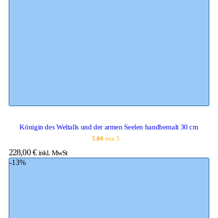
Königin des Weltalls und der armen Seelen handbemalt 30 cm
5.00
von 5
228,00
€
inkl. MwSt
-13%