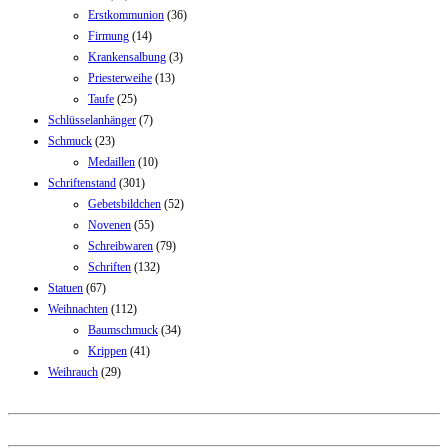
Erstkommunion
(36)
Firmung
(14)
Krankensalbung
(3)
Priesterweihe
(13)
Taufe
(25)
Schlüsselanhänger
(7)
Schmuck
(23)
Medaillen
(10)
Schriftenstand
(301)
Gebetsbildchen
(52)
Novenen
(55)
Schreibwaren
(79)
Schriften
(132)
Statuen
(67)
Weihnachten
(112)
Baumschmuck
(34)
Krippen
(41)
Weihrauch
(29)