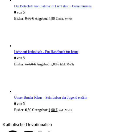
Die Botschaft von Fatima im Licht des 3. Geheimnisses
0
von 5
Bisher:
9,70
€
Angebot:
4,80
€
inkl. MwSt
Liebe auf katholisch - Ein Handbuch für heute
0
von 5
Bisher:
17,90
€
Angebot:
5,00
€
inkl. MwSt
Unser Bruder Klaus - Sein Leben der Jugend erzählt
0
von 5
Bisher:
6,50
€
Angebot:
1,00
€
inkl. MwSt
Katholische Devotionalien