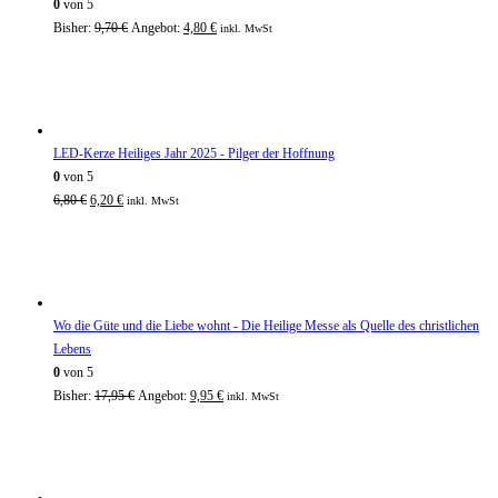
0
von 5
Bisher:
9,70
€
Angebot:
4,80
€
inkl. MwSt
LED-Kerze Heiliges Jahr 2025 - Pilger der Hoffnung
0
von 5
6,80
€
6,20
€
inkl. MwSt
Wo die Güte und die Liebe wohnt - Die Heilige Messe als Quelle des christlichen
Lebens
0
von 5
Bisher:
17,95
€
Angebot:
9,95
€
inkl. MwSt