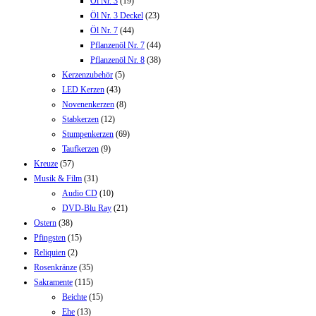
Öl Nr. 3
(19)
Öl Nr. 3 Deckel
(23)
Öl Nr. 7
(44)
Pflanzenöl Nr. 7
(44)
Pflanzenöl Nr. 8
(38)
Kerzenzubehör
(5)
LED Kerzen
(43)
Novenenkerzen
(8)
Stabkerzen
(12)
Stumpenkerzen
(69)
Taufkerzen
(9)
Kreuze
(57)
Musik & Film
(31)
Audio CD
(10)
DVD-Blu Ray
(21)
Ostern
(38)
Pfingsten
(15)
Reliquien
(2)
Rosenkränze
(35)
Sakramente
(115)
Beichte
(15)
Ehe
(13)