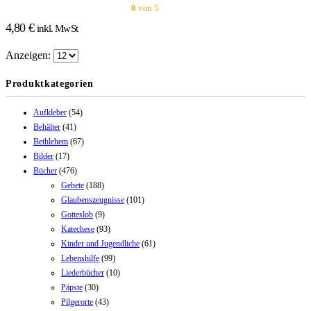
0
von 5
4,80
€
inkl. MwSt
Anzeigen:
Produktkategorien
Aufkleber
(54)
Behälter
(41)
Bethlehem
(67)
Bilder
(17)
Bücher
(476)
Gebete
(188)
Glaubenszeugnisse
(101)
Gotteslob
(9)
Katechese
(93)
Kinder und Jugendliche
(61)
Lebenshilfe
(99)
Liederbücher
(10)
Päpste
(30)
Pilgerorte
(43)