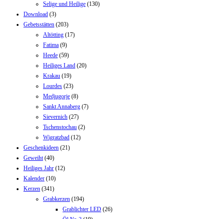
Selige und Heilige
(130)
Download
(3)
Gebetsstätten
(203)
Altötting
(17)
Fatima
(9)
Heede
(59)
Heiliges Land
(20)
Krakau
(19)
Lourdes
(23)
Medjugorje
(8)
Sankt Annaberg
(7)
Sievernich
(27)
Tschenstochau
(2)
Wigratzbad
(12)
Geschenkideen
(21)
Geweiht
(40)
Heiliges Jahr
(12)
Kalender
(10)
Kerzen
(341)
Grabkerzen
(194)
Grablichter LED
(26)