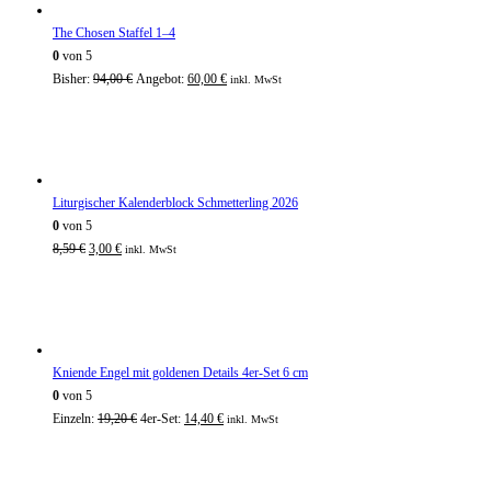
The Chosen Staffel 1–4
0
von 5
Bisher:
94,00
€
Angebot:
60,00
€
inkl. MwSt
Liturgischer Kalenderblock Schmetterling 2026
0
von 5
8,59
€
3,00
€
inkl. MwSt
Kniende Engel mit goldenen Details 4er-Set 6 cm
0
von 5
Einzeln:
19,20
€
4er-Set:
14,40
€
inkl. MwSt