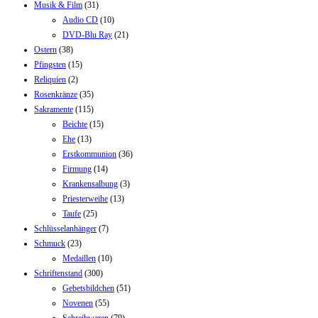
Musik & Film
(31)
Audio CD
(10)
DVD-Blu Ray
(21)
Ostern
(38)
Pfingsten
(15)
Reliquien
(2)
Rosenkränze
(35)
Sakramente
(115)
Beichte
(15)
Ehe
(13)
Erstkommunion
(36)
Firmung
(14)
Krankensalbung
(3)
Priesterweihe
(13)
Taufe
(25)
Schlüsselanhänger
(7)
Schmuck
(23)
Medaillen
(10)
Schriftenstand
(300)
Gebetsbildchen
(51)
Novenen
(55)
Schreibwaren
(79)