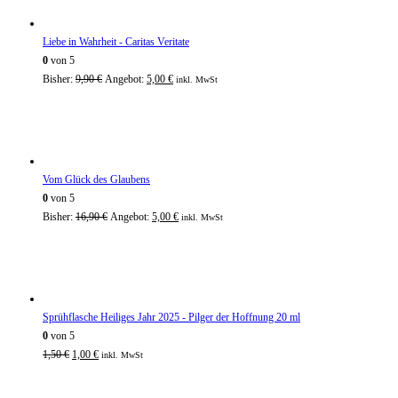
Liebe in Wahrheit - Caritas Veritate
0
von 5
Bisher:
9,90
€
Angebot:
5,00
€
inkl. MwSt
Vom Glück des Glaubens
0
von 5
Bisher:
16,90
€
Angebot:
5,00
€
inkl. MwSt
Sprühflasche Heiliges Jahr 2025 - Pilger der Hoffnung 20 ml
0
von 5
1,50
€
1,00
€
inkl. MwSt