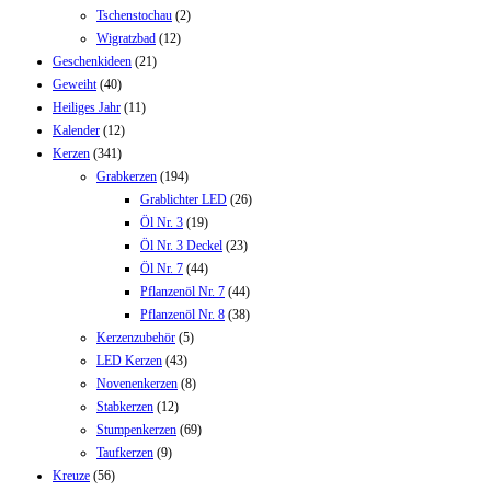
Tschenstochau
(2)
Wigratzbad
(12)
Geschenkideen
(21)
Geweiht
(40)
Heiliges Jahr
(11)
Kalender
(12)
Kerzen
(341)
Grabkerzen
(194)
Grablichter LED
(26)
Öl Nr. 3
(19)
Öl Nr. 3 Deckel
(23)
Öl Nr. 7
(44)
Pflanzenöl Nr. 7
(44)
Pflanzenöl Nr. 8
(38)
Kerzenzubehör
(5)
LED Kerzen
(43)
Novenenkerzen
(8)
Stabkerzen
(12)
Stumpenkerzen
(69)
Taufkerzen
(9)
Kreuze
(56)