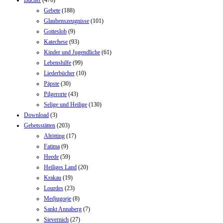
Gebete
(188)
Glaubenszeugnisse
(101)
Gotteslob
(9)
Katechese
(93)
Kinder und Jugendliche
(61)
Lebenshilfe
(99)
Liederbücher
(10)
Päpste
(30)
Pilgerorte
(43)
Selige und Heilige
(130)
Download
(3)
Gebetsstätten
(203)
Altötting
(17)
Fatima
(9)
Heede
(59)
Heiliges Land
(20)
Krakau
(19)
Lourdes
(23)
Medjugorje
(8)
Sankt Annaberg
(7)
Sievernich
(27)