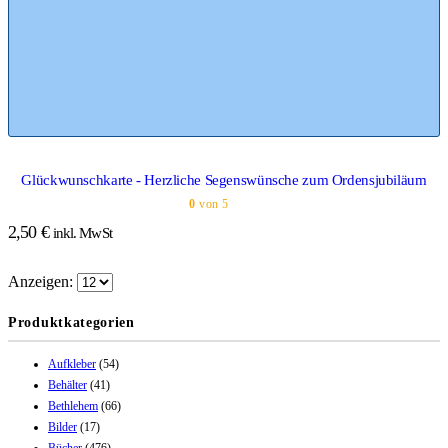
Glückwunschkarte - Herzliche Segenswünsche zum Ordensjubiläum
0
von 5
2,50
€
inkl. MwSt
Anzeigen:
Produktkategorien
Aufkleber
(54)
Behälter
(41)
Bethlehem
(66)
Bilder
(17)
Bücher
(476)