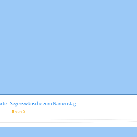
rte - Segenswünsche zum Namenstag
0
von 5