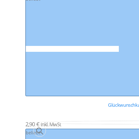
Glückwunschka
2,90
€
inkl. MwSt
beliebt