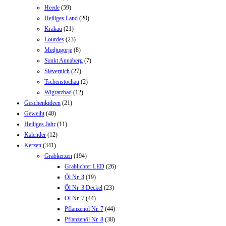
Heede
(59)
Heiliges Land
(20)
Krakau
(21)
Lourdes
(23)
Medjugorje
(8)
Sankt Annaberg
(7)
Sievernich
(27)
Tschenstochau
(2)
Wigratzbad
(12)
Geschenkideen
(21)
Geweiht
(40)
Heiliges Jahr
(11)
Kalender
(12)
Kerzen
(341)
Grabkerzen
(194)
Grablichter LED
(26)
Öl Nr. 3
(19)
Öl Nr. 3 Deckel
(23)
Öl Nr. 7
(44)
Pflanzenöl Nr. 7
(44)
Pflanzenöl Nr. 8
(38)