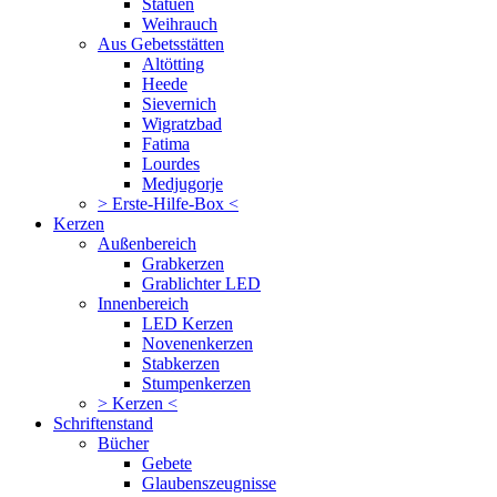
Statuen
Weihrauch
Aus Gebetsstätten
Altötting
Heede
Sievernich
Wigratzbad
Fatima
Lourdes
Medjugorje
> Erste-Hilfe-Box <
Kerzen
Außenbereich
Grabkerzen
Grablichter LED
Innenbereich
LED Kerzen
Novenenkerzen
Stabkerzen
Stumpenkerzen
> Kerzen <
Schriftenstand
Bücher
Gebete
Glaubenszeugnisse