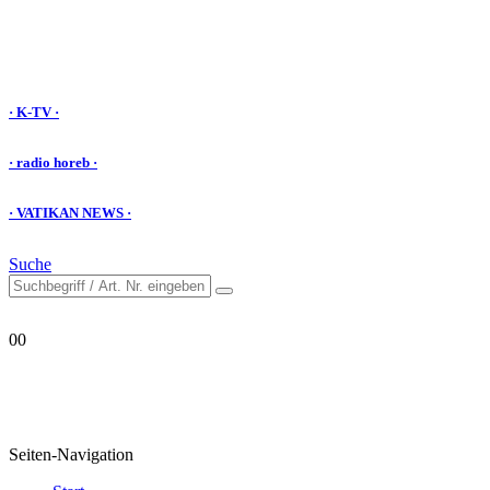
· K-TV ·
· radio horeb ·
· VATIKAN NEWS ·
Suche
0
0
Seiten-Navigation