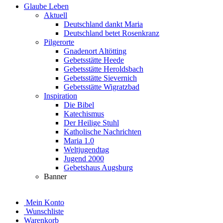
Glaube Leben
Aktuell
Deutschland dankt Maria
Deutschland betet Rosenkranz
Pilgerorte
Gnadenort Altötting
Gebetsstätte Heede
Gebetsstätte Heroldsbach
Gebetsstätte Sievernich
Gebetsstätte Wigratzbad
Inspiration
Die Bibel
Katechismus
Der Heilige Stuhl
Katholische Nachrichten
Maria 1.0
Weltjugendtag
Jugend 2000
Gebetshaus Augsburg
Banner
Mein Konto
Wunschliste
Warenkorb