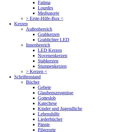
Fatima
Lourdes
Medjugorje
> Erste-Hilfe-Box <
Kerzen
Außenbereich
Grabkerzen
Grablichter LED
Innenbereich
LED Kerzen
Novenenkerzen
Stabkerzen
Stumpenkerzen
> Kerzen <
Schriftenstand
Bücher
Gebete
Glaubenszeugnisse
Gotteslob
Katechese
Kinder und Jugendliche
Lebenshilfe
Liederbücher
Päpste
Pilgerorte