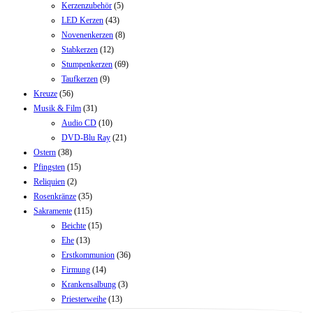
Kerzenzubehör
(5)
LED Kerzen
(43)
Novenenkerzen
(8)
Stabkerzen
(12)
Stumpenkerzen
(69)
Taufkerzen
(9)
Kreuze
(56)
Musik & Film
(31)
Audio CD
(10)
DVD-Blu Ray
(21)
Ostern
(38)
Pfingsten
(15)
Reliquien
(2)
Rosenkränze
(35)
Sakramente
(115)
Beichte
(15)
Ehe
(13)
Erstkommunion
(36)
Firmung
(14)
Krankensalbung
(3)
Priesterweihe
(13)