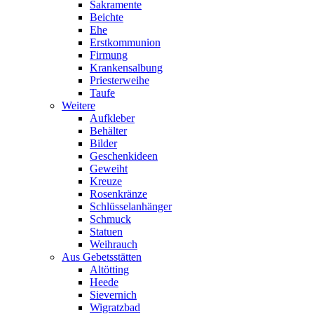
Sakramente
Beichte
Ehe
Erstkommunion
Firmung
Krankensalbung
Priesterweihe
Taufe
Weitere
Aufkleber
Behälter
Bilder
Geschenkideen
Geweiht
Kreuze
Rosenkränze
Schlüsselanhänger
Schmuck
Statuen
Weihrauch
Aus Gebetsstätten
Altötting
Heede
Sievernich
Wigratzbad