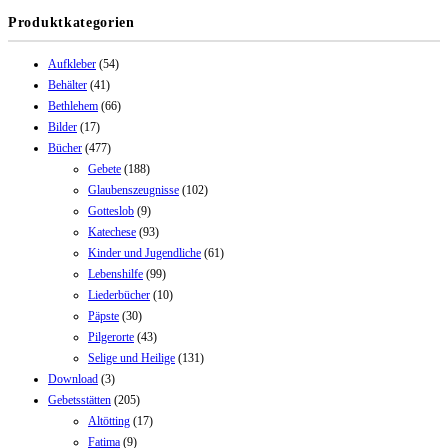
Produktkategorien
Aufkleber
(54)
Behälter
(41)
Bethlehem
(66)
Bilder
(17)
Bücher
(477)
Gebete
(188)
Glaubenszeugnisse
(102)
Gotteslob
(9)
Katechese
(93)
Kinder und Jugendliche
(61)
Lebenshilfe
(99)
Liederbücher
(10)
Päpste
(30)
Pilgerorte
(43)
Selige und Heilige
(131)
Download
(3)
Gebetsstätten
(205)
Altötting
(17)
Fatima
(9)