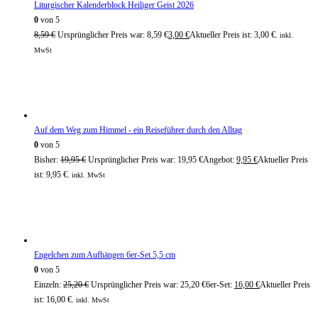
Liturgischer Kalenderblock Heiliger Geist 2026
0
von 5
8,59
€
Ursprünglicher Preis war: 8,59 €
3,00
€
Aktueller Preis ist: 3,00 €.
inkl.
MwSt
Auf dem Weg zum Himmel - ein Reiseführer durch den Alltag
0
von 5
Bisher:
19,95
€
Ursprünglicher Preis war: 19,95 €
Angebot:
9,95
€
Aktueller Preis
ist: 9,95 €.
inkl. MwSt
Engelchen zum Aufhängen 6er-Set 5,5 cm
0
von 5
Einzeln:
25,20
€
Ursprünglicher Preis war: 25,20 €
6er-Set:
16,00
€
Aktueller Preis
ist: 16,00 €.
inkl. MwSt