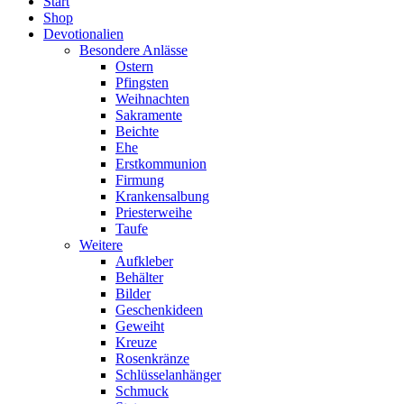
Start
Shop
Devotionalien
Besondere Anlässe
Ostern
Pfingsten
Weihnachten
Sakramente
Beichte
Ehe
Erstkommunion
Firmung
Krankensalbung
Priesterweihe
Taufe
Weitere
Aufkleber
Behälter
Bilder
Geschenkideen
Geweiht
Kreuze
Rosenkränze
Schlüsselanhänger
Schmuck