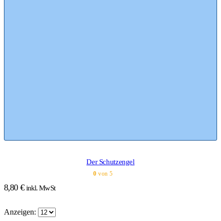
Der Schutzengel
0
von 5
8,80
€
inkl. MwSt
Anzeigen: