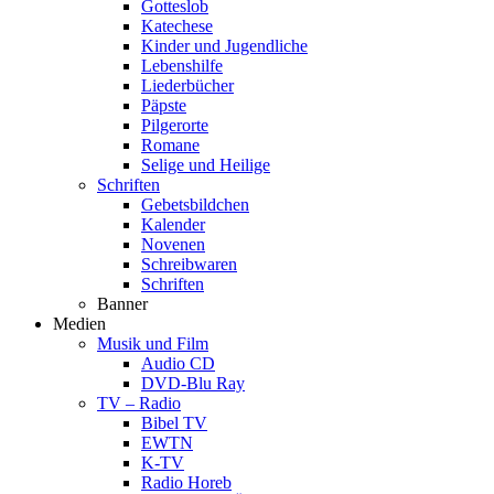
Gotteslob
Katechese
Kinder und Jugendliche
Lebenshilfe
Liederbücher
Päpste
Pilgerorte
Romane
Selige und Heilige
Schriften
Gebetsbildchen
Kalender
Novenen
Schreibwaren
Schriften
Banner
Medien
Musik und Film
Audio CD
DVD-Blu Ray
TV – Radio
Bibel TV
EWTN
K-TV
Radio Horeb