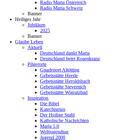
Radio Maria Österreich
Radio Maria Schweiz
Banner
Heiliges Jahr
Jubiläum
2025
Banner
Glaube Leben
Aktuell
Deutschland dankt Maria
Deutschland betet Rosenkranz
Pilgerorte
Gnadenort Altötting
Gebetsstätte Heede
Gebetsstätte Heroldsbach
Gebetsstätte Sievernich
Gebetsstätte Wigratzbad
Inspiration
Die Bibel
Katechismus
Der Heilige Stuhl
Katholische Nachrichten
Maria 1.0
Weltjugendtag
Jugend 2000