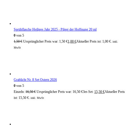
Sprühflasche Heiliges Jahr 2025 - Pilger der Hoffnung 20 ml
0
von 5
1,50
€
Ursprünglicher Preis war: 1,50 €
1,00
€
Aktueller Preis ist: 1,00 €.
inkl.
MwSt
Grablicht Nr. 8 Set Ostern 2026
0
von 5
Einzeln:
16,50
€
Ursprünglicher Preis war: 16,50 €
3er-Set:
15,50
€
Aktueller Preis
ist: 15,50 €.
inkl. MwSt