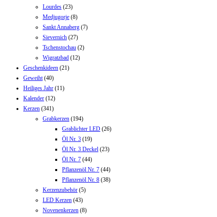
Lourdes
(23)
Medjugorje
(8)
Sankt Annaberg
(7)
Sievernich
(27)
Tschenstochau
(2)
Wigratzbad
(12)
Geschenkideen
(21)
Geweiht
(40)
Heiliges Jahr
(11)
Kalender
(12)
Kerzen
(341)
Grabkerzen
(194)
Grablichter LED
(26)
Öl Nr. 3
(19)
Öl Nr. 3 Deckel
(23)
Öl Nr. 7
(44)
Pflanzenöl Nr. 7
(44)
Pflanzenöl Nr. 8
(38)
Kerzenzubehör
(5)
LED Kerzen
(43)
Novenenkerzen
(8)