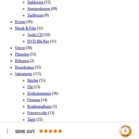
Stabkerzen
(12)
Stumpenkerzen
(69)
Taufkerzen
(9)
Kreuze
(56)
Musik & Film
(31)
Audio CD
(10)
DVD-Blu Ray
(21)
Ostern
(38)
Pfingsten
(15)
Reliquien
(2)
Rosenkränze
(35)
Sakramente
(115)
Beichte
(15)
Ehe
(13)
Erstkommunion
(36)
Firmung
(14)
Krankensalbung
(3)
Priesterweihe
(13)
Taufe
(25)
Schlüsselanhänger
(7)
SEHR GUT
Schmuck
(23)
Medaillen
(10)