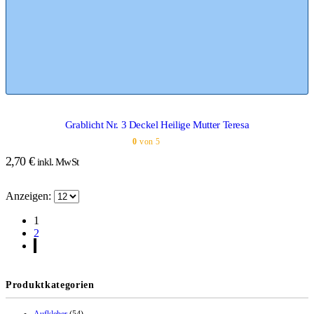
Grablicht Nr. 3 Deckel Heilige Mutter Teresa
0
von 5
2,70
€
inkl. MwSt
Anzeigen:
1
2
Produktkategorien
Aufkleber
(54)