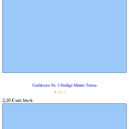
Grabkerze Nr. 3 Heilige Mutter Teresa
0
von 5
2,10
€
inkl. MwSt