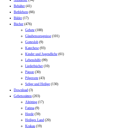
Behälter
(41)
Bethlehem
(66)
Bilder
(17)
Bücher
(476)
Gebete
(188)
Glaubenszeugnisse
(101)
Gotteslob
(9)
Katechese
(93)
Kinder und Jugendliche
(61)
Lebenshilfe
(99)
Liederbücher
(10)
Päpste
(30)
Pilgerorte
(43)
Selige und Heilige
(130)
Download
(3)
Gebetsstätten
(203)
Altötting
(17)
Fatima
(9)
Heede
(59)
Heiliges Land
(20)
Krakau
(19)