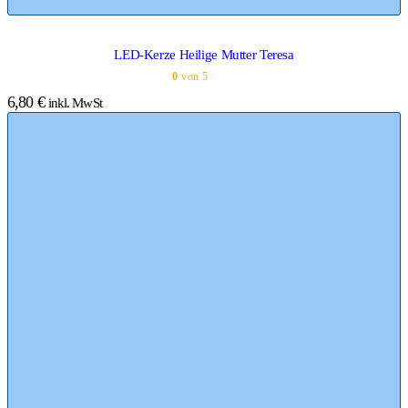
LED-Kerze Heilige Mutter Teresa
0
von 5
6,80
€
inkl. MwSt