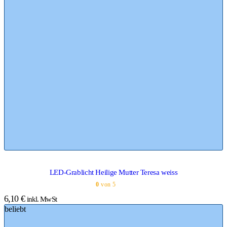
LED-Grablicht Heilige Mutter Teresa weiss
0
von 5
6,10
€
inkl. MwSt
beliebt