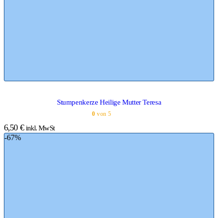
Stumpenkerze Heilige Mutter Teresa
0
von 5
6,50
€
inkl. MwSt
-67%