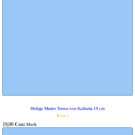
Heilige Mutter Teresa von Kalkutta 19 cm
0
von 5
19,00
€
inkl. MwSt