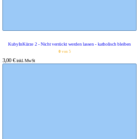
KubyInKürze 2 - Nicht verrückt werden lassen - katholisch bleiben
0
von 5
3,00
€
inkl. MwSt