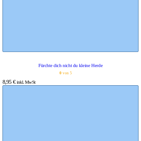
Fürchte dich nicht du kleine Herde
0
von 5
8,95
€
inkl. MwSt