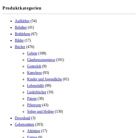
Produktkategorien
Aufkleber
(54)
Behälter
(41)
Bethlehem
(67)
Bilder
(17)
Bücher
(476)
Gebete
(188)
Glaubenszeugnisse
(101)
Gotteslob
(9)
Katechese
(93)
Kinder und Jugendliche
(61)
Lebenshilfe
(99)
Liederbücher
(10)
Päpste
(30)
Pilgerorte
(43)
Selige und Heilige
(130)
Download
(3)
Gebetsstätten
(203)
Altötting
(17)
Fatima
(9)