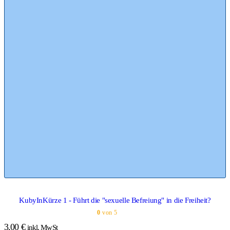
KubyInKürze 1 - Führt die "sexuelle Befreiung" in die Freiheit?
0
von 5
3,00
€
inkl. MwSt