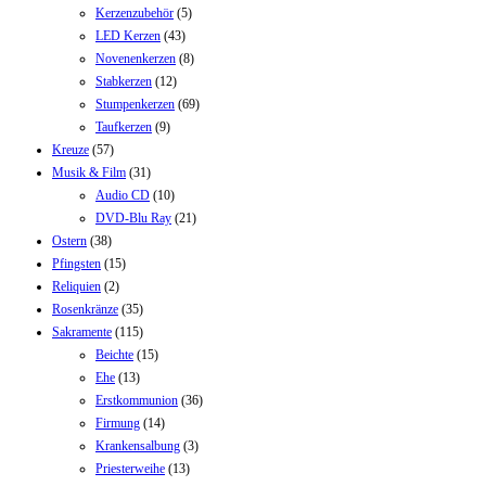
Kerzenzubehör
(5)
LED Kerzen
(43)
Novenenkerzen
(8)
Stabkerzen
(12)
Stumpenkerzen
(69)
Taufkerzen
(9)
Kreuze
(57)
Musik & Film
(31)
Audio CD
(10)
DVD-Blu Ray
(21)
Ostern
(38)
Pfingsten
(15)
Reliquien
(2)
Rosenkränze
(35)
Sakramente
(115)
Beichte
(15)
Ehe
(13)
Erstkommunion
(36)
Firmung
(14)
Krankensalbung
(3)
Priesterweihe
(13)