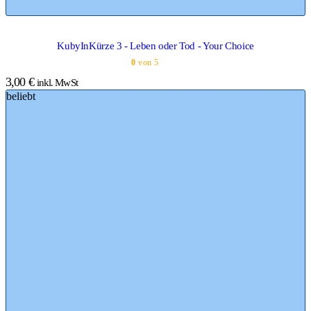
KubyInKürze 3 - Leben oder Tod - Your Choice
0
von 5
3,00
€
inkl. MwSt
beliebt