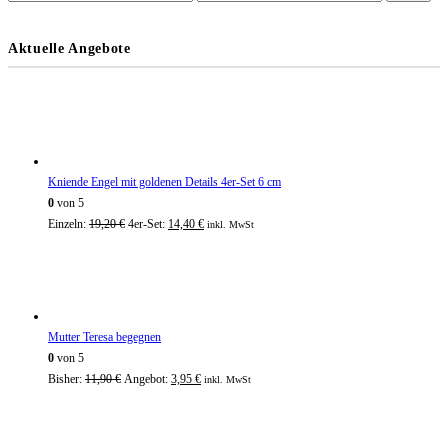
Aktuelle Angebote
Kniende Engel mit goldenen Details 4er-Set 6 cm
0
von 5
Einzeln:
19,20
€
4er-Set:
14,40
€
inkl. MwSt
Mutter Teresa begegnen
0
von 5
Bisher:
11,90
€
Angebot:
3,95
€
inkl. MwSt