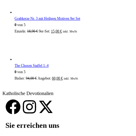
Grabkerze Nr. 3 mit Heiligen Motiven 9er Set
0
von 5
Einzeln:
18,90
€
9er-Set:
15,00
€
inkl. MwSt
The Chosen Staffel 1–4
0
von 5
Bisher:
94,00
€
Angebot:
60,00
€
inkl. MwSt
Katholische Devotionalien
Sie erreichen uns