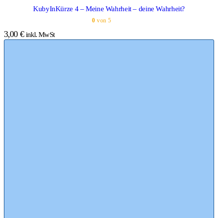
KubyInKürze 4 – Meine Wahrheit – deine Wahrheit?
0
von 5
3,00
€
inkl. MwSt