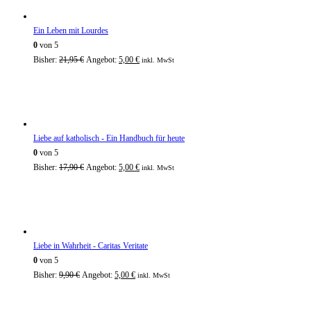
Ein Leben mit Lourdes
0
von 5
Bisher:
21,95
€
Angebot:
5,00
€
inkl. MwSt
Liebe auf katholisch - Ein Handbuch für heute
0
von 5
Bisher:
17,90
€
Angebot:
5,00
€
inkl. MwSt
Liebe in Wahrheit - Caritas Veritate
0
von 5
Bisher:
9,90
€
Angebot:
5,00
€
inkl. MwSt