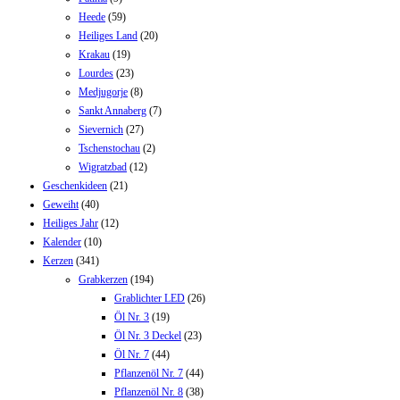
Heede
(59)
Heiliges Land
(20)
Krakau
(19)
Lourdes
(23)
Medjugorje
(8)
Sankt Annaberg
(7)
Sievernich
(27)
Tschenstochau
(2)
Wigratzbad
(12)
Geschenkideen
(21)
Geweiht
(40)
Heiliges Jahr
(12)
Kalender
(10)
Kerzen
(341)
Grabkerzen
(194)
Grablichter LED
(26)
Öl Nr. 3
(19)
Öl Nr. 3 Deckel
(23)
Öl Nr. 7
(44)
Pflanzenöl Nr. 7
(44)
Pflanzenöl Nr. 8
(38)