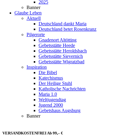
2025
Banner
Glaube Leben
Aktuell
Deutschland dankt Maria
Deutschland betet Rosenkranz
Pilgerorte
Gnadenort Altötting
Gebetsstätte Heede
Gebetsstätte Heroldsbach
Gebetsstätte Sievernich
Gebetsstätte Wigratzbad
Inspiration
Die Bibel
Katechismus
Der Heilige Stuhl
Katholische Nachrichten
Maria 1.0
Weltjugendtag
Jugend 2000
Gebetshaus Augsburg
Banner
VERSANDKOSTENFREI Ab 99,– €