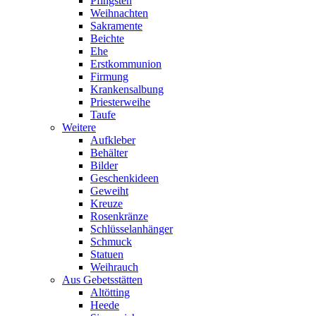
Pfingsten
Weihnachten
Sakramente
Beichte
Ehe
Erstkommunion
Firmung
Krankensalbung
Priesterweihe
Taufe
Weitere
Aufkleber
Behälter
Bilder
Geschenkideen
Geweiht
Kreuze
Rosenkränze
Schlüsselanhänger
Schmuck
Statuen
Weihrauch
Aus Gebetsstätten
Altötting
Heede