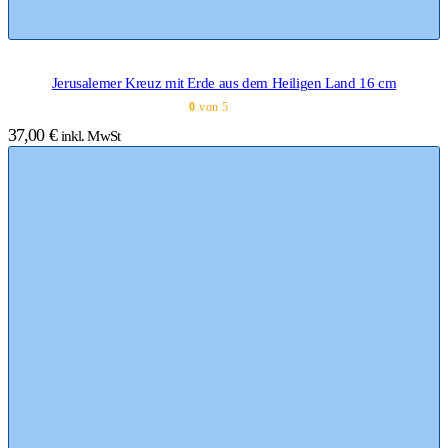
Jerusalemer Kreuz mit Erde aus dem Heiligen Land 16 cm
0
von 5
37,00
€
inkl. MwSt