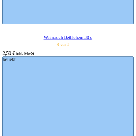
Weihrauch Bethlehem 30 g
0
von 5
2,50
€
inkl. MwSt
beliebt