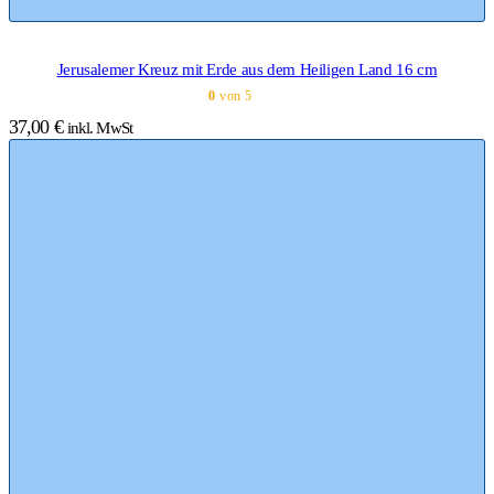
Jerusalemer Kreuz mit Erde aus dem Heiligen Land 16 cm
0
von 5
37,00
€
inkl. MwSt