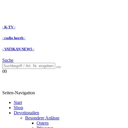
· K-TV ·
· radio horeb ·
· VATIKAN NEWS ·
Suche
0
0
Seiten-Navigation
Start
Shop
Devotionalien
Besondere Anlässe
Ostern