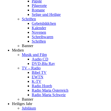
Päpste
Pilgerorte
Romane
Selige und Heilige
Schriften
Gebetsbildchen
Kalender
Novenen
Schreibwaren
Schriften
Banner
Medien
Musik und Film
Audio CD
DVD-Blu Ray
TV – Radio
Bibel TV
EWTN
K-TV
Radio Horeb
Radio Maria Österreich
Radio Maria Schweiz
Banner
Heiliges Jahr
Jubiläum