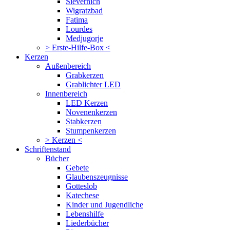
Sievernich
Wigratzbad
Fatima
Lourdes
Medjugorje
> Erste-Hilfe-Box <
Kerzen
Außenbereich
Grabkerzen
Grablichter LED
Innenbereich
LED Kerzen
Novenenkerzen
Stabkerzen
Stumpenkerzen
> Kerzen <
Schriftenstand
Bücher
Gebete
Glaubenszeugnisse
Gotteslob
Katechese
Kinder und Jugendliche
Lebenshilfe
Liederbücher