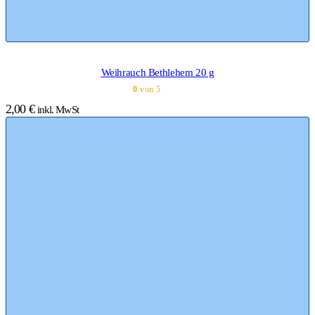
Weihrauch Bethlehem 20 g
0
von 5
2,00
€
inkl. MwSt