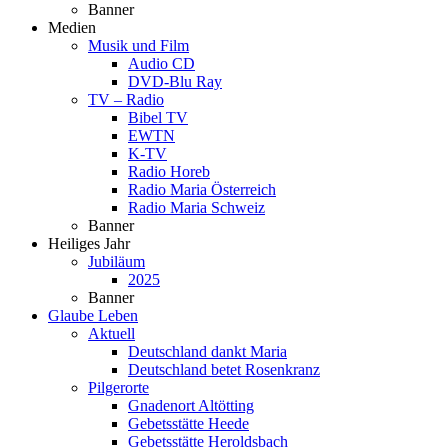
Banner
Medien
Musik und Film
Audio CD
DVD-Blu Ray
TV – Radio
Bibel TV
EWTN
K-TV
Radio Horeb
Radio Maria Österreich
Radio Maria Schweiz
Banner
Heiliges Jahr
Jubiläum
2025
Banner
Glaube Leben
Aktuell
Deutschland dankt Maria
Deutschland betet Rosenkranz
Pilgerorte
Gnadenort Altötting
Gebetsstätte Heede
Gebetsstätte Heroldsbach