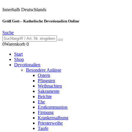
Innerhalb Deutschlands
Grüß Gott – Katholische Devotionalien Online
Suche
0
Warenkorb
0
Start
Shop
Devotionalien
Besondere Anlässe
Ostern
Pfingsten
Weihnachten
Sakramente
Beichte
Ehe
Erstkommunion
Firmung
Krankensalbung
Priesterweihe
Taufe