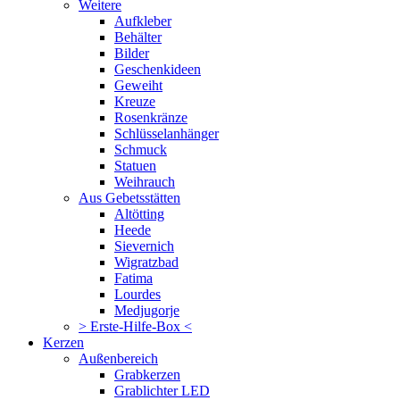
Weitere
Aufkleber
Behälter
Bilder
Geschenkideen
Geweiht
Kreuze
Rosenkränze
Schlüsselanhänger
Schmuck
Statuen
Weihrauch
Aus Gebetsstätten
Altötting
Heede
Sievernich
Wigratzbad
Fatima
Lourdes
Medjugorje
> Erste-Hilfe-Box <
Kerzen
Außenbereich
Grabkerzen
Grablichter LED