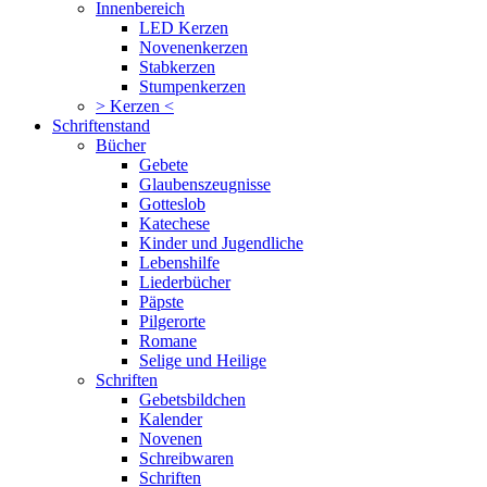
Innenbereich
LED Kerzen
Novenenkerzen
Stabkerzen
Stumpenkerzen
> Kerzen <
Schriftenstand
Bücher
Gebete
Glaubenszeugnisse
Gotteslob
Katechese
Kinder und Jugendliche
Lebenshilfe
Liederbücher
Päpste
Pilgerorte
Romane
Selige und Heilige
Schriften
Gebetsbildchen
Kalender
Novenen
Schreibwaren
Schriften