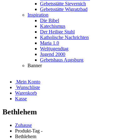
Gebetsstätte Sievernich
Gebetsstätte Wigratzbad
Inspiration
Die Bibel
Katechismus
Der Heilige Stuhl
Katholische Nachrichten
Maria 1.0
Weltjugendtag
Jugend 2000
Gebetshaus Augsburg
Banner
Mein Konto
Wunschliste
Warenkorb
Kasse
Bethlehem
Zuhause
Produkt-Tag -
Bethlehem