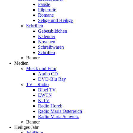
Päpste
Pilgerorte
Romane
Selige und Heilige
Schriften
Gebetsbildchen
Kalender
Novenen
Schreibwaren
Schriften
Banner
Medien
Musik und Film
Audio CD
DVD-Blu Ray
TV – Radio
Bibel TV
EWTN
K-TV
Radio Horeb
Radio Maria Österreich
Radio Maria Schweiz
Banner
Heiliges Jahr
Jubiläum