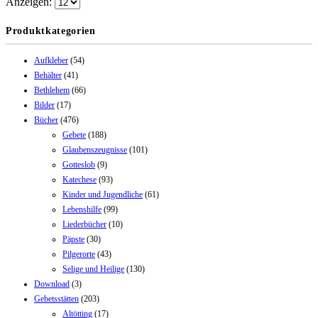
Anzeigen:
Produktkategorien
Aufkleber
(54)
Behälter
(41)
Bethlehem
(66)
Bilder
(17)
Bücher
(476)
Gebete
(188)
Glaubenszeugnisse
(101)
Gotteslob
(9)
Katechese
(93)
Kinder und Jugendliche
(61)
Lebenshilfe
(99)
Liederbücher
(10)
Päpste
(30)
Pilgerorte
(43)
Selige und Heilige
(130)
Download
(3)
Gebetsstätten
(203)
Altötting
(17)