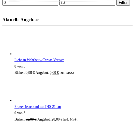
Min.
Max.
Filter
Preis
Preis
Aktuelle Angebote
Liebe in Wahrheit - Caritas Veritate
0
von 5
Ursprünglicher
Aktueller
Bisher:
9,90
€
Angebot:
5,00
€
inkl. MwSt
Preis
Preis
war:
ist:
9,90 €
5,00 €.
Prager Jesuskind mit IHS 21 cm
0
von 5
Ursprünglicher
Aktueller
Bisher:
32,00
€
Angebot:
28,00
€
inkl. MwSt
Preis
Preis
war:
ist: