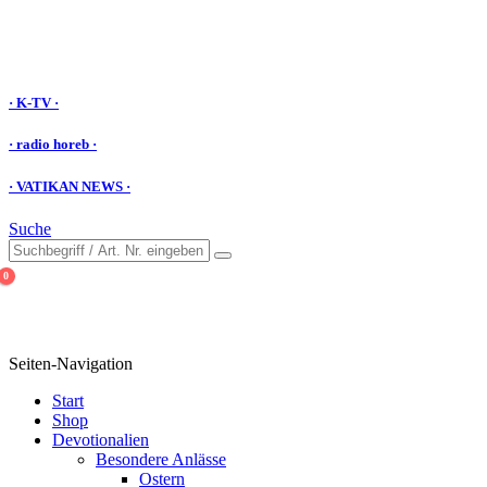
Katholische Devotionalien
· K-TV ·
· radio horeb ·
· VATIKAN NEWS ·
Suche
0
Seiten-Navigation
Start
Shop
Devotionalien
Besondere Anlässe
Ostern