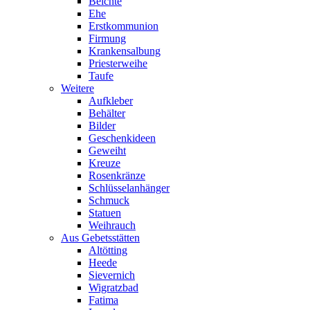
Beichte
Ehe
Erstkommunion
Firmung
Krankensalbung
Priesterweihe
Taufe
Weitere
Aufkleber
Behälter
Bilder
Geschenkideen
Geweiht
Kreuze
Rosenkränze
Schlüsselanhänger
Schmuck
Statuen
Weihrauch
Aus Gebetsstätten
Altötting
Heede
Sievernich
Wigratzbad
Fatima