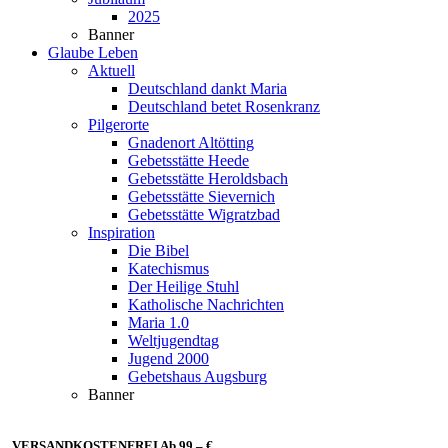
2025
Banner
Glaube Leben
Aktuell
Deutschland dankt Maria
Deutschland betet Rosenkranz
Pilgerorte
Gnadenort Altötting
Gebetsstätte Heede
Gebetsstätte Heroldsbach
Gebetsstätte Sievernich
Gebetsstätte Wigratzbad
Inspiration
Die Bibel
Katechismus
Der Heilige Stuhl
Katholische Nachrichten
Maria 1.0
Weltjugendtag
Jugend 2000
Gebetshaus Augsburg
Banner
VERSANDKOSTENFREI Ab 99,– €