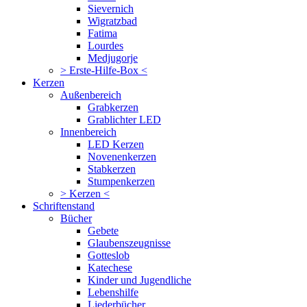
Sievernich
Wigratzbad
Fatima
Lourdes
Medjugorje
> Erste-Hilfe-Box <
Kerzen
Außenbereich
Grabkerzen
Grablichter LED
Innenbereich
LED Kerzen
Novenenkerzen
Stabkerzen
Stumpenkerzen
> Kerzen <
Schriftenstand
Bücher
Gebete
Glaubenszeugnisse
Gotteslob
Katechese
Kinder und Jugendliche
Lebenshilfe
Liederbücher