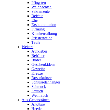
Pfingsten
Weihnachten
Sakramente
Beichte
Ehe
Erstkommunion
Firmung
Krankensalbung
Priesterweihe
Taufe
Weitere
Aufkleber
Behälter
Bilder
Geschenkideen
Geweiht
Kreuze
Rosenkränze
Schlüsselanhänger
Schmuck
Statuen
Weihrauch
Aus Gebetsstätten
Altötting
Heede