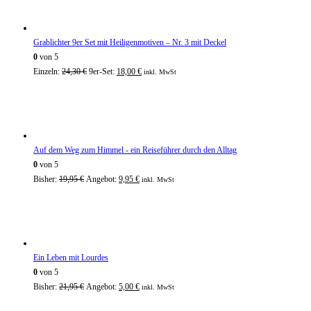
32,00 €
28,00 €.
Grablichter 9er Set mit Heiligenmotiven – Nr. 3 mit Deckel
0
von 5
Ursprünglicher
Aktueller
Einzeln:
24,30
€
9er-Set:
18,00
€
inkl. MwSt
Preis
Preis
war:
ist:
24,30 €
18,00 €.
Auf dem Weg zum Himmel - ein Reiseführer durch den Alltag
0
von 5
Ursprünglicher
Aktueller
Bisher:
19,95
€
Angebot:
9,95
€
inkl. MwSt
Preis
Preis
war:
ist:
19,95 €
9,95 €.
Ein Leben mit Lourdes
0
von 5
Ursprünglicher
Aktueller
Bisher:
21,95
€
Angebot:
5,00
€
inkl. MwSt
Preis
Preis