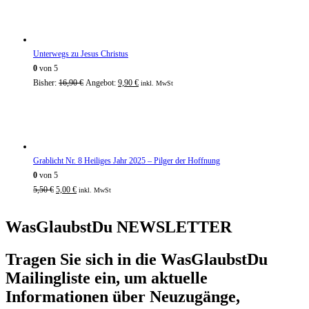
war:
ist:
21,95 €
5,00 €.
Unterwegs zu Jesus Christus
0
von 5
Ursprünglicher
Aktueller
Bisher:
16,90
€
Angebot:
9,90
€
inkl. MwSt
Preis
Preis
war:
ist:
16,90 €
9,90 €.
Grablicht Nr. 8 Heiliges Jahr 2025 – Pilger der Hoffnung
0
von 5
Ursprünglicher
Aktueller
5,50
€
5,00
€
inkl. MwSt
Preis
Preis
war:
ist:
WasGlaubstDu NEWSLETTER
5,50 €
5,00 €.
Tragen Sie sich in die WasGlaubstDu
Mailingliste ein, um aktuelle
Informationen über Neuzugänge,