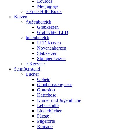
Lourdes
Medjugorje
> Erste-Hilfe-Box <
Kerzen
Außenbereich
Grabkerzen
Grablichter LED
Innenbereich
LED Kerzen
Novenenkerzen
Stabkerzen
Stumpenkerzen
> Kerzen <
Schriftenstand
Bücher
Gebete
Glaubenszeugnisse
Gotteslob
Katechese
Kinder und Jugendliche
Lebenshilfe
Liederbücher
Päpste
Pilgerorte
Romane