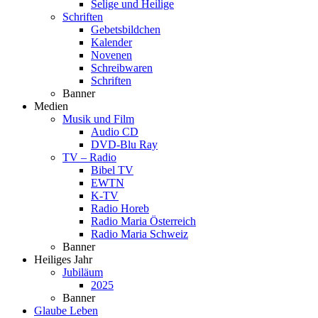
Selige und Heilige
Schriften
Gebetsbildchen
Kalender
Novenen
Schreibwaren
Schriften
Banner
Medien
Musik und Film
Audio CD
DVD-Blu Ray
TV – Radio
Bibel TV
EWTN
K-TV
Radio Horeb
Radio Maria Österreich
Radio Maria Schweiz
Banner
Heiliges Jahr
Jubiläum
2025
Banner
Glaube Leben