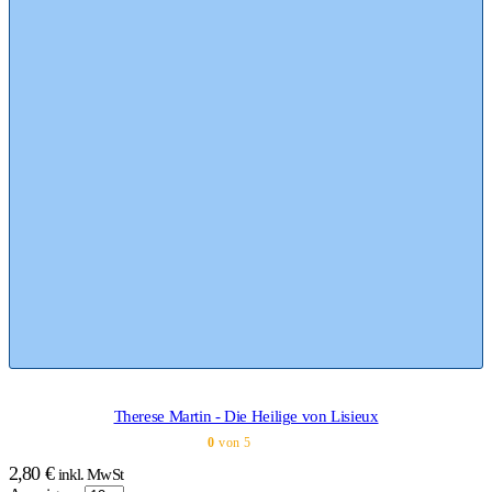
Therese Martin - Die Heilige von Lisieux
0
von 5
2,80
€
inkl. MwSt