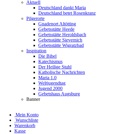
Aktuell
Deutschland dankt Maria
Deutschland betet Rosenkranz
Pilgerorte
Gnadenort Altötting
Gebetsstätte Heede
Gebetsstätte Heroldsbach
Gebetsstätte Sievernich
Gebetsstätte Wigratzbad
Inspiration
Die Bibel
Katechismus
Der Heilige Stuhl
Katholische Nachrichten
Maria 1.0
Weltjugendtag
Jugend 2000
Gebetshaus Augsburg
Banner
Mein Konto
Wunschliste
Warenkorb
Kasse