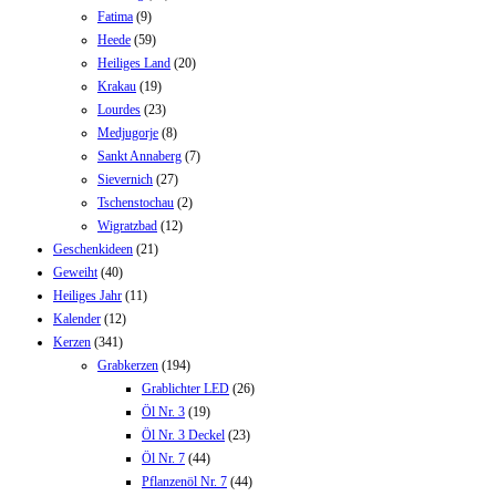
Fatima
(9)
Heede
(59)
Heiliges Land
(20)
Krakau
(19)
Lourdes
(23)
Medjugorje
(8)
Sankt Annaberg
(7)
Sievernich
(27)
Tschenstochau
(2)
Wigratzbad
(12)
Geschenkideen
(21)
Geweiht
(40)
Heiliges Jahr
(11)
Kalender
(12)
Kerzen
(341)
Grabkerzen
(194)
Grablichter LED
(26)
Öl Nr. 3
(19)
Öl Nr. 3 Deckel
(23)
Öl Nr. 7
(44)
Pflanzenöl Nr. 7
(44)