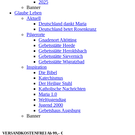
2025
Banner
Glaube Leben
Aktuell
Deutschland dankt Maria
Deutschland betet Rosenkranz
Pilgerorte
Gnadenort Altötting
Gebetsstätte Heede
Gebetsstätte Heroldsbach
Gebetsstätte Sievernich
Gebetsstätte Wigratzbad
Inspiration
Die Bibel
Katechismus
Der Heilige Stuhl
Katholische Nachrichten
Maria 1.0
Weltjugendtag
Jugend 2000
Gebetshaus Augsburg
Banner
VERSANDKOSTENFREI Ab 99,– €