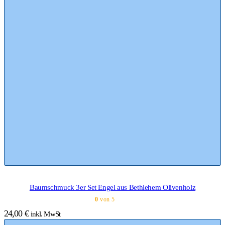
Baumschmuck 3er Set Engel aus Bethlehem Olivenholz
0
von 5
24,00
€
inkl. MwSt