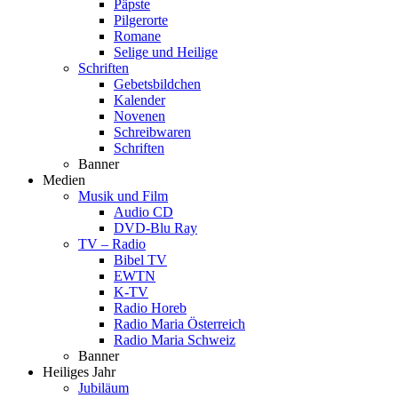
Päpste
Pilgerorte
Romane
Selige und Heilige
Schriften
Gebetsbildchen
Kalender
Novenen
Schreibwaren
Schriften
Banner
Medien
Musik und Film
Audio CD
DVD-Blu Ray
TV – Radio
Bibel TV
EWTN
K-TV
Radio Horeb
Radio Maria Österreich
Radio Maria Schweiz
Banner
Heiliges Jahr
Jubiläum