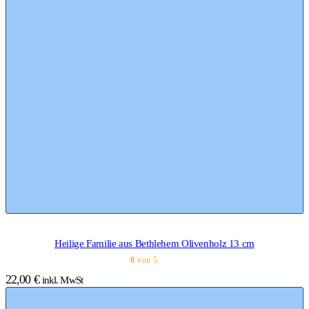
Heilige Familie aus Bethlehem Olivenholz 13 cm
0
von 5
22,00
€
inkl. MwSt