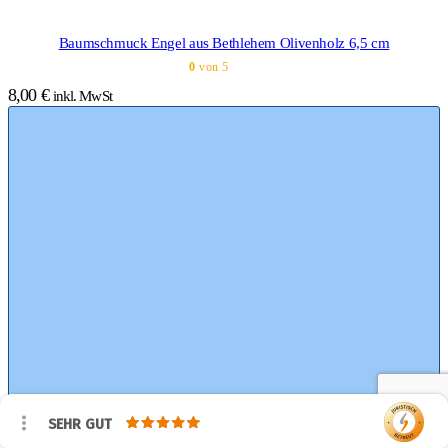
Baumschmuck Engel aus Bethlehem Olivenholz 6,5 cm
0
von 5
8,00
€
inkl. MwSt
SEHR GUT