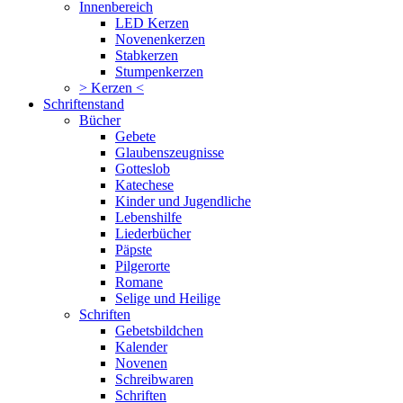
Innenbereich
LED Kerzen
Novenenkerzen
Stabkerzen
Stumpenkerzen
> Kerzen <
Schriftenstand
Bücher
Gebete
Glaubenszeugnisse
Gotteslob
Katechese
Kinder und Jugendliche
Lebenshilfe
Liederbücher
Päpste
Pilgerorte
Romane
Selige und Heilige
Schriften
Gebetsbildchen
Kalender
Novenen
Schreibwaren
Schriften