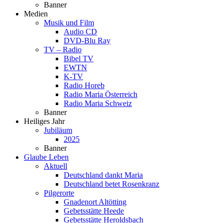
Banner
Medien
Musik und Film
Audio CD
DVD-Blu Ray
TV – Radio
Bibel TV
EWTN
K-TV
Radio Horeb
Radio Maria Österreich
Radio Maria Schweiz
Banner
Heiliges Jahr
Jubiläum
2025
Banner
Glaube Leben
Aktuell
Deutschland dankt Maria
Deutschland betet Rosenkranz
Pilgerorte
Gnadenort Altötting
Gebetsstätte Heede
Gebetsstätte Heroldsbach