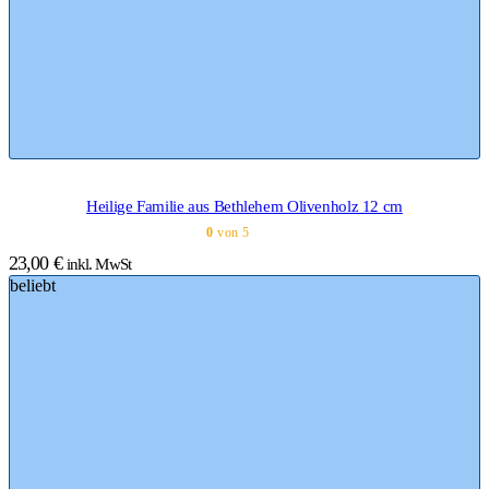
Heilige Familie aus Bethlehem Olivenholz 12 cm
0
von 5
23,00
€
inkl. MwSt
beliebt