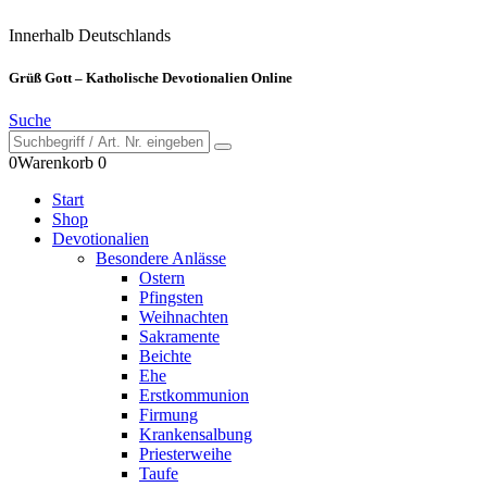
Innerhalb Deutschlands
Grüß Gott – Katholische Devotionalien Online
Suche
0
Warenkorb
0
Start
Shop
Devotionalien
Besondere Anlässe
Ostern
Pfingsten
Weihnachten
Sakramente
Beichte
Ehe
Erstkommunion
Firmung
Krankensalbung
Priesterweihe
Taufe