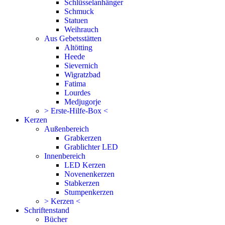
Schlüsselanhänger
Schmuck
Statuen
Weihrauch
Aus Gebetsstätten
Altötting
Heede
Sievernich
Wigratzbad
Fatima
Lourdes
Medjugorje
> Erste-Hilfe-Box <
Kerzen
Außenbereich
Grabkerzen
Grablichter LED
Innenbereich
LED Kerzen
Novenenkerzen
Stabkerzen
Stumpenkerzen
> Kerzen <
Schriftenstand
Bücher