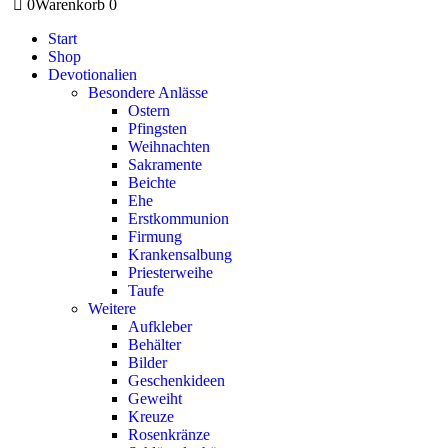
0
Warenkorb
0
Start
Shop
Devotionalien
Besondere Anlässe
Ostern
Pfingsten
Weihnachten
Sakramente
Beichte
Ehe
Erstkommunion
Firmung
Krankensalbung
Priesterweihe
Taufe
Weitere
Aufkleber
Behälter
Bilder
Geschenkideen
Geweiht
Kreuze
Rosenkränze