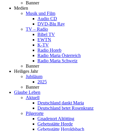
Banner
Medien
Musik und Film
Audio CD
DVD-Blu Ray
TV – Radio
Bibel TV
EWTN
K-TV
Radio Horeb
Radio Maria Österreich
Radio Maria Schweiz
Banner
Heiliges Jahr
Jubiläum
2025
Banner
Glaube Leben
Aktuell
Deutschland dankt Maria
Deutschland betet Rosenkranz
Pilgerorte
Gnadenort Altötting
Gebetsstätte Heede
Gebetsstätte Heroldsbach