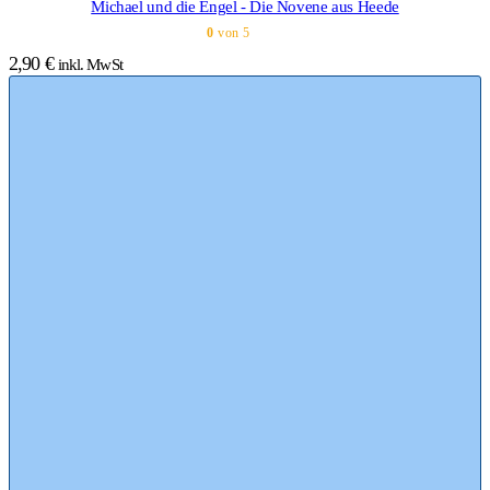
Michael und die Engel - Die Novene aus Heede
0
von 5
2,90
€
inkl. MwSt