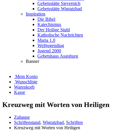
Gebetsstätte Sievernich
Gebetsstätte Wigratzbad
Inspiration
Die Bibel
Katechismus
Der Heilige Stuhl
Katholische Nachrichten
Maria 1.0
Weltjugendtag
Jugend 2000
Gebetshaus Augsburg
Banner
Mein Konto
Wunschliste
Warenkorb
Kasse
Kreuzweg mit Worten von Heiligen
Zuhause
Schriftenstand
,
Wigratzbad
,
Schriften
Kreuzweg mit Worten von Heiligen