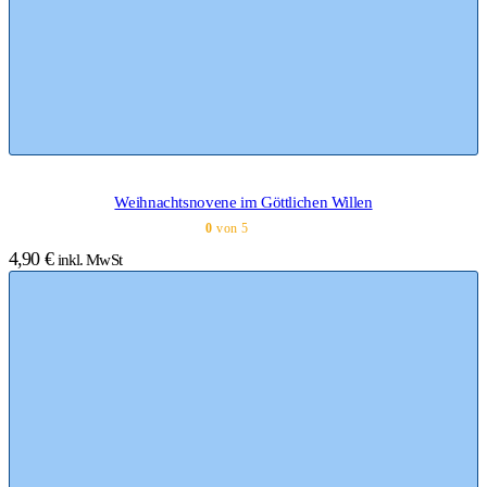
Weihnachtsnovene im Göttlichen Willen
0
von 5
4,90
€
inkl. MwSt