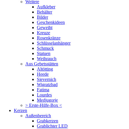
Weitere
Aufkleber
Behälter
Bilder
Geschenkideen
Geweiht
Kreuze
Rosenkränze
Schlüsselanhänger
Schmuck
Statuen
Weihrauch
Aus Gebetsstätten
Altötting
Heede
Sievernich
Wigratzbad
Fatima
Lourdes
Medjugorje
> Erste-Hilfe-Box <
Kerzen
Außenbereich
Grabkerzen
Grablichter LED