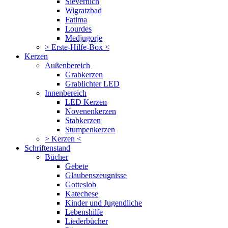
Sievernich
Wigratzbad
Fatima
Lourdes
Medjugorje
> Erste-Hilfe-Box <
Kerzen
Außenbereich
Grabkerzen
Grablichter LED
Innenbereich
LED Kerzen
Novenenkerzen
Stabkerzen
Stumpenkerzen
> Kerzen <
Schriftenstand
Bücher
Gebete
Glaubenszeugnisse
Gotteslob
Katechese
Kinder und Jugendliche
Lebenshilfe
Liederbücher