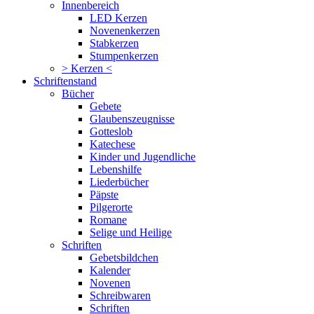
Innenbereich
LED Kerzen
Novenenkerzen
Stabkerzen
Stumpenkerzen
> Kerzen <
Schriftenstand
Bücher
Gebete
Glaubenszeugnisse
Gotteslob
Katechese
Kinder und Jugendliche
Lebenshilfe
Liederbücher
Päpste
Pilgerorte
Romane
Selige und Heilige
Schriften
Gebetsbildchen
Kalender
Novenen
Schreibwaren
Schriften