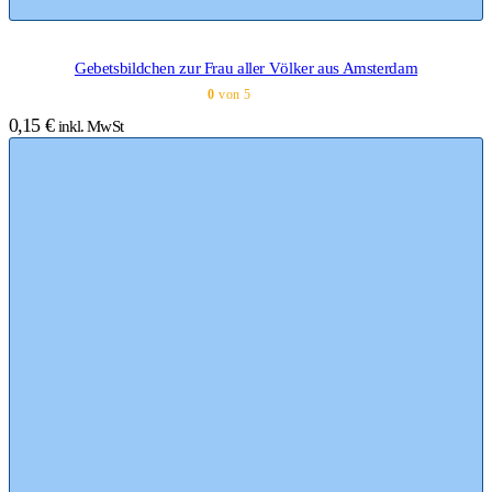
Gebetsbildchen zur Frau aller Völker aus Amsterdam
0
von 5
0,15
€
inkl. MwSt