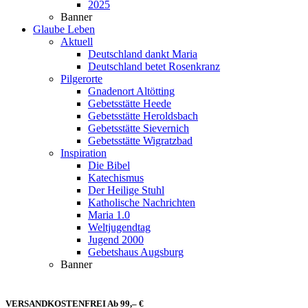
2025
Banner
Glaube Leben
Aktuell
Deutschland dankt Maria
Deutschland betet Rosenkranz
Pilgerorte
Gnadenort Altötting
Gebetsstätte Heede
Gebetsstätte Heroldsbach
Gebetsstätte Sievernich
Gebetsstätte Wigratzbad
Inspiration
Die Bibel
Katechismus
Der Heilige Stuhl
Katholische Nachrichten
Maria 1.0
Weltjugendtag
Jugend 2000
Gebetshaus Augsburg
Banner
VERSANDKOSTENFREI Ab 99,– €