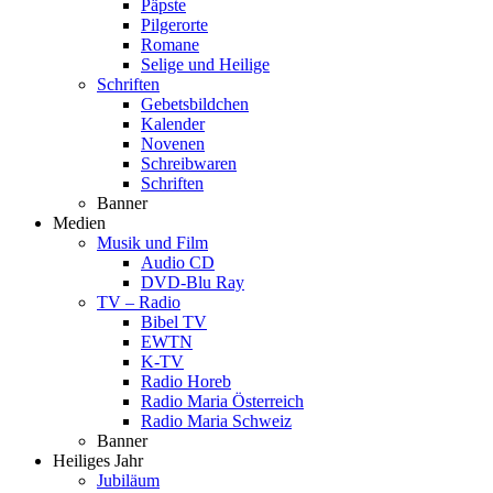
Päpste
Pilgerorte
Romane
Selige und Heilige
Schriften
Gebetsbildchen
Kalender
Novenen
Schreibwaren
Schriften
Banner
Medien
Musik und Film
Audio CD
DVD-Blu Ray
TV – Radio
Bibel TV
EWTN
K-TV
Radio Horeb
Radio Maria Österreich
Radio Maria Schweiz
Banner
Heiliges Jahr
Jubiläum