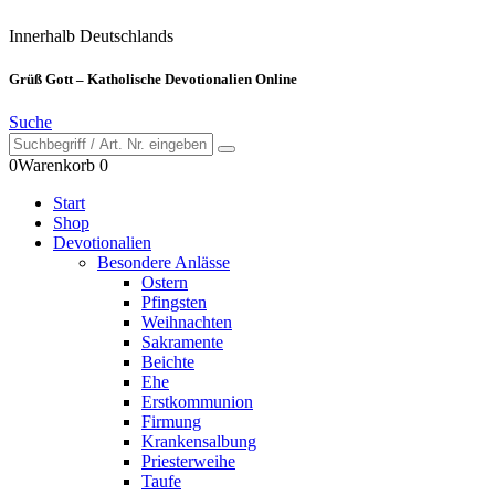
Innerhalb Deutschlands
Grüß Gott – Katholische Devotionalien Online
Suche
0
Warenkorb
0
Start
Shop
Devotionalien
Besondere Anlässe
Ostern
Pfingsten
Weihnachten
Sakramente
Beichte
Ehe
Erstkommunion
Firmung
Krankensalbung
Priesterweihe
Taufe