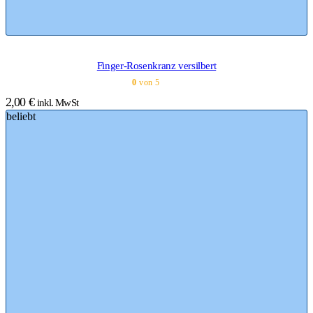
Finger-Rosenkranz versilbert
0
von 5
2,00
€
inkl. MwSt
beliebt