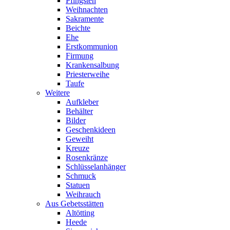
Pfingsten
Weihnachten
Sakramente
Beichte
Ehe
Erstkommunion
Firmung
Krankensalbung
Priesterweihe
Taufe
Weitere
Aufkleber
Behälter
Bilder
Geschenkideen
Geweiht
Kreuze
Rosenkränze
Schlüsselanhänger
Schmuck
Statuen
Weihrauch
Aus Gebetsstätten
Altötting
Heede