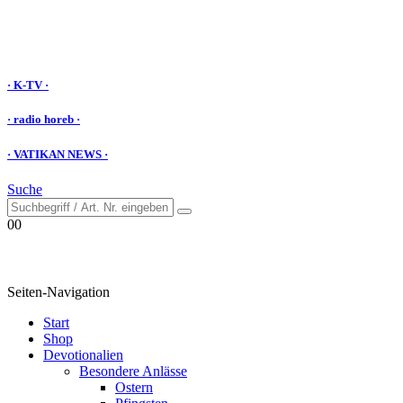
· K-TV ·
· radio horeb ·
· VATIKAN NEWS ·
Suche
0
0
Seiten-Navigation
Start
Shop
Devotionalien
Besondere Anlässe
Ostern