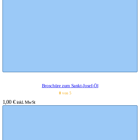
Broschüre zum Sankt-Josef-Öl
0
von 5
1,00
€
inkl. MwSt