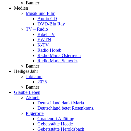
Banner
Medien
Musik und Film
Audio CD
DVD-Blu Ray
TV – Radio
Bibel TV
EWTN
K-TV
Radio Horeb
Radio Maria Österreich
Radio Maria Schweiz
Banner
Heiliges Jahr
Jubiläum
2025
Banner
Glaube Leben
Aktuell
Deutschland dankt Maria
Deutschland betet Rosenkranz
Pilgerorte
Gnadenort Altötting
Gebetsstätte Heede
Gebetsstätte Heroldsbach