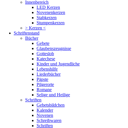
Innenbereich
LED Kerzen
Novenenkerzen
Stabkerzen
Stumpenkerzen
> Kerzen <
Schriftenstand
Bücher
Gebete
Glaubenszeugnisse
Gotteslob
Katechese
Kinder und Jugendliche
Lebenshilfe
Liederbücher
Päpste
Pilgerorte
Romane
Selige und Heilige
Schriften
Gebetsbildchen
Kalender
Novenen
Schreibwaren
Schriften