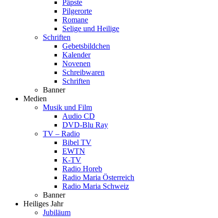
Päpste
Pilgerorte
Romane
Selige und Heilige
Schriften
Gebetsbildchen
Kalender
Novenen
Schreibwaren
Schriften
Banner
Medien
Musik und Film
Audio CD
DVD-Blu Ray
TV – Radio
Bibel TV
EWTN
K-TV
Radio Horeb
Radio Maria Österreich
Radio Maria Schweiz
Banner
Heiliges Jahr
Jubiläum