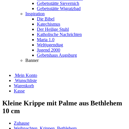
Gebetsstätte Sievernich
Gebetsstätte Wigratzbad
Inspiration
Die Bibel
Katechismus
Der Heilige Stuhl
Katholische Nachrichten
Maria 1.0
Weltjugendtag
Jugend 2000
Gebetshaus Augsburg
Banner
Mein Konto
Wunschliste
Warenkorb
Kasse
Kleine Krippe mit Palme aus Bethlehem
10 cm
Zuhause
Weihnachten
,
Krippen
,
Bethlehem