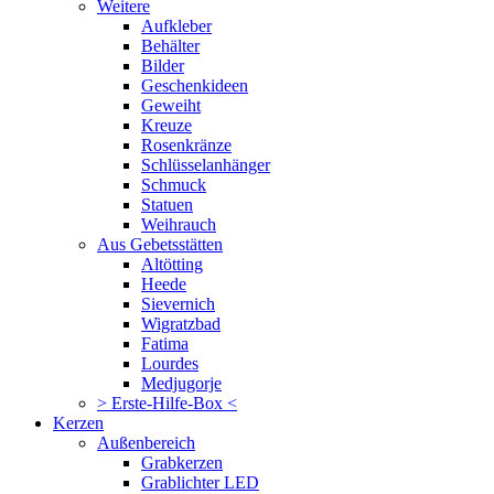
Weitere
Aufkleber
Behälter
Bilder
Geschenkideen
Geweiht
Kreuze
Rosenkränze
Schlüsselanhänger
Schmuck
Statuen
Weihrauch
Aus Gebetsstätten
Altötting
Heede
Sievernich
Wigratzbad
Fatima
Lourdes
Medjugorje
> Erste-Hilfe-Box <
Kerzen
Außenbereich
Grabkerzen
Grablichter LED