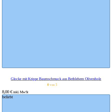
Glocke mit Krippe Baumschmuck aus Bethlehem Olivenholz
0
von 5
8,00
€
inkl. MwSt
beliebt