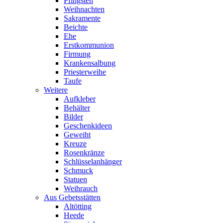
Pfingsten
Weihnachten
Sakramente
Beichte
Ehe
Erstkommunion
Firmung
Krankensalbung
Priesterweihe
Taufe
Weitere
Aufkleber
Behälter
Bilder
Geschenkideen
Geweiht
Kreuze
Rosenkränze
Schlüsselanhänger
Schmuck
Statuen
Weihrauch
Aus Gebetsstätten
Altötting
Heede