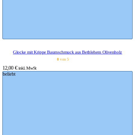
Glocke mit Krippe Baumschmuck aus Bethlehem Olivenholz
0
von 5
12,00
€
inkl. MwSt
beliebt