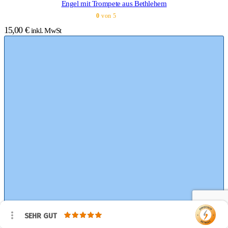
Engel mit Trompete aus Bethlehem
0
von 5
15,00
€
inkl. MwSt
SEHR GUT