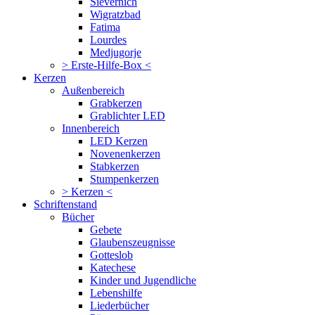
Sievernich
Wigratzbad
Fatima
Lourdes
Medjugorje
> Erste-Hilfe-Box <
Kerzen
Außenbereich
Grabkerzen
Grablichter LED
Innenbereich
LED Kerzen
Novenenkerzen
Stabkerzen
Stumpenkerzen
> Kerzen <
Schriftenstand
Bücher
Gebete
Glaubenszeugnisse
Gotteslob
Katechese
Kinder und Jugendliche
Lebenshilfe
Liederbücher