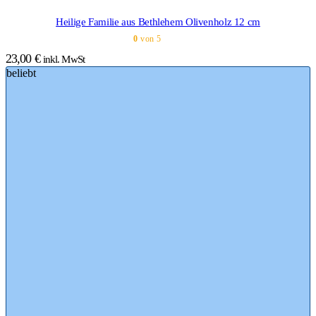
Heilige Familie aus Bethlehem Olivenholz 12 cm
0
von 5
23,00
€
inkl. MwSt
beliebt