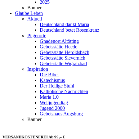
2025
Banner
Glaube Leben
Aktuell
Deutschland dankt Maria
Deutschland betet Rosenkranz
Pilgerorte
Gnadenort Altötting
Gebetsstätte Heede
Gebetsstätte Heroldsbach
Gebetsstätte Sievernich
Gebetsstätte Wigratzbad
Inspiration
Die Bibel
Katechismus
Der Heilige Stuhl
Katholische Nachrichten
Maria 1.0
Weltjugendtag
Jugend 2000
Gebetshaus Augsburg
Banner
VERSANDKOSTENFREI Ab 99,– €