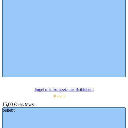
Engel mit Trompete aus Bethlehem
0
von 5
15,00
€
inkl. MwSt
beliebt