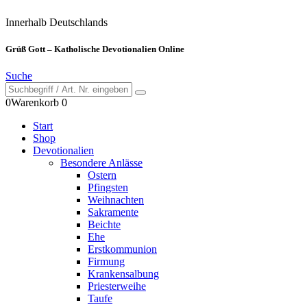
Innerhalb Deutschlands
Grüß Gott – Katholische Devotionalien Online
Suche
0
Warenkorb
0
Start
Shop
Devotionalien
Besondere Anlässe
Ostern
Pfingsten
Weihnachten
Sakramente
Beichte
Ehe
Erstkommunion
Firmung
Krankensalbung
Priesterweihe
Taufe