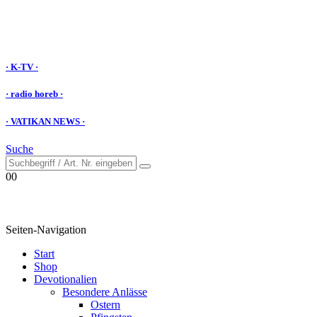
· K-TV ·
· radio horeb ·
· VATIKAN NEWS ·
Suche
0
0
Seiten-Navigation
Start
Shop
Devotionalien
Besondere Anlässe
Ostern