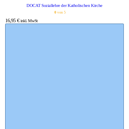
DOCAT Soziallehre der Katholischen Kirche
0
von 5
16,95
€
inkl. MwSt