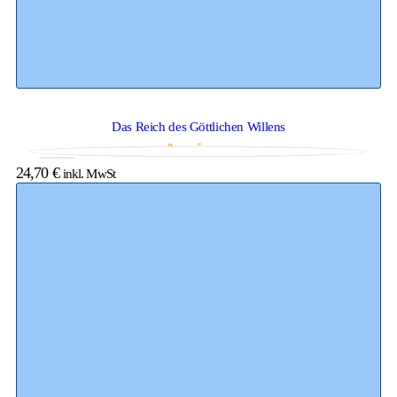
Das Reich des Göttlichen Willens
0
von 5
24,70
€
inkl. MwSt