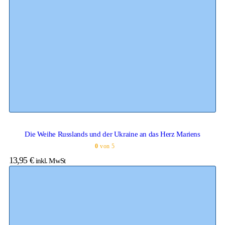
Die Weihe Russlands und der Ukraine an das Herz Mariens
0
von 5
13,95
€
inkl. MwSt