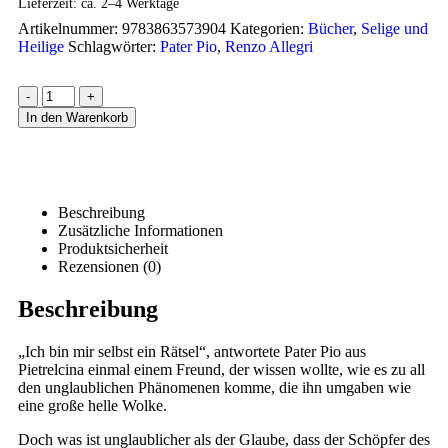
Lieferzeit:
ca. 2–4 Werktage
Artikelnummer:
9783863573904
Kategorien:
Bücher
,
Selige und
Heilige
Schlagwörter:
Pater Pio
,
Renzo Allegri
-
+
In den Warenkorb
Beschreibung
Zusätzliche Informationen
Produktsicherheit
Rezensionen (0)
Beschreibung
„Ich bin mir selbst ein Rätsel“, antwortete Pater Pio aus
Pietrelcina einmal einem Freund, der wissen wollte, wie es zu all
den unglaublichen Phänomenen komme, die ihn umgaben wie
eine große helle Wolke.
Doch was ist unglaublicher als der Glaube, dass der Schöpfer des