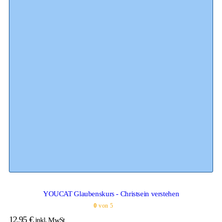
YOUCAT Glaubenskurs - Christsein verstehen
0
von 5
12,95
€
inkl. MwSt