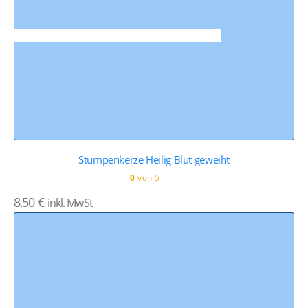
Stumpenkerze Heilig Blut geweiht
0
von 5
8,50
€
inkl. MwSt