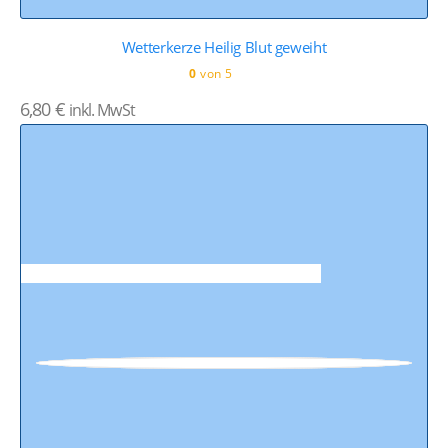
Wetterkerze Heilig Blut geweiht
0
von 5
6,80
€
inkl. MwSt