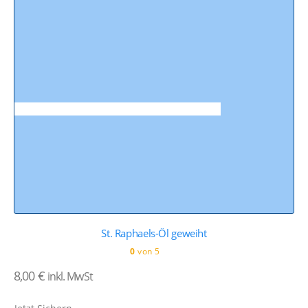
St. Raphaels-Öl geweiht
0
von 5
8,00
€
inkl. MwSt