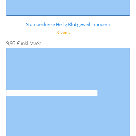
Stumpenkerze Heilig Blut geweiht modern
0
von 5
9,95
€
inkl. MwSt