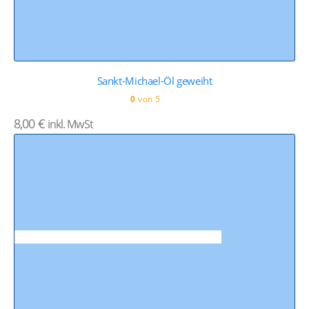
Sankt-Michael-Öl geweiht
0
von 5
8,00
€
inkl. MwSt