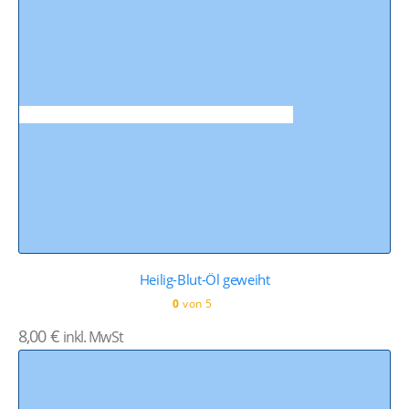
Heilig-Blut-Öl geweiht
0
von 5
8,00
€
inkl. MwSt