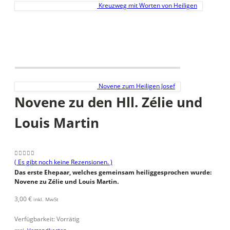
Kreuzweg mit Worten von Heiligen
Novene zum Heiligen Josef
Novene zu den Hll. Zélie und
Louis Martin
( Es gibt noch keine Rezensionen. )
0
aus 5
Das erste Ehepaar, welches gemeinsam heiliggesprochen wurde:
Novene zu Zélie und Louis Martin.
3,00
€
inkl. MwSt
Verfügbarkeit:
Vorrätig