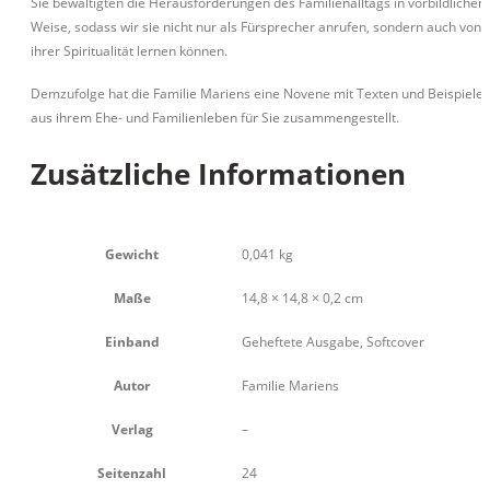
Sie bewältigten die Herausforderungen des Familienalltags in vorbildlicher
Weise, sodass wir sie nicht nur als Fürsprecher anrufen, sondern auch von
ihrer Spiritualität lernen können.
Demzufolge hat die Familie Mariens eine Novene mit Texten und Beispiele
aus ihrem Ehe- und Familienleben für Sie zusammengestellt.
Zusätzliche Informationen
Gewicht
0,041 kg
Maße
14,8 × 14,8 × 0,2 cm
Einband
Geheftete Ausgabe, Softcover
Autor
Familie Mariens
Verlag
–
Seitenzahl
24