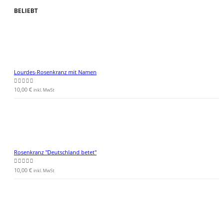
BELIEBT
Lourdes-Rosenkranz mit Namen
10,00
€
0
von 5
inkl. MwSt
Rosenkranz "Deutschland betet"
10,00
€
0
von 5
inkl. MwSt