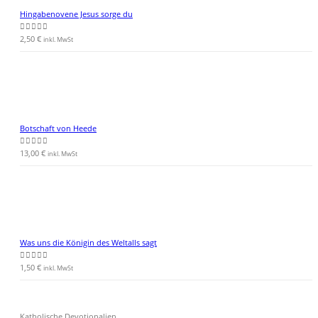
Hingabenovene Jesus sorge du
2,50
€
0
von 5
inkl. MwSt
Botschaft von Heede
13,00
€
0
von 5
inkl. MwSt
Was uns die Königin des Weltalls sagt
1,50
€
0
von 5
inkl. MwSt
Katholische Devotionalien