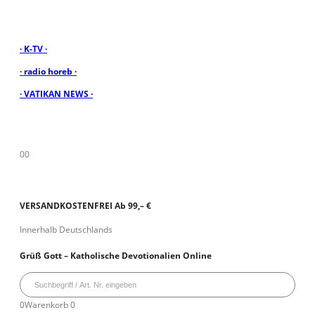
· K-TV ·
· radio horeb ·
· VATIKAN NEWS ·
0
0
VERSANDKOSTENFREI Ab 99,– €
Innerhalb Deutschlands
Grüß Gott – Katholische Devotionalien Online
0
Warenkorb
0