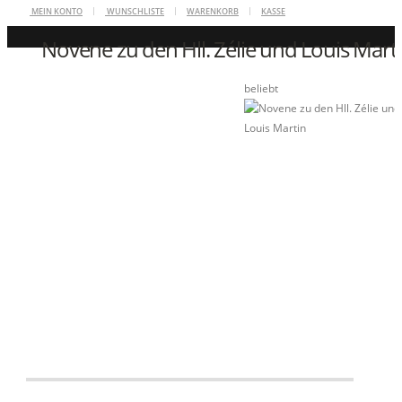
MEIN KONTO
WUNSCHLISTE
WARENKORB
KASSE
Novene zu den Hll. Zélie und Louis Mart
ZUHAUSE
beliebt
SCHRIFTENSTAND
,
WIGRATZBAD
,
NOVENEN
NOVENE ZU DEN HLL. ZÉLIE UND LOUIS MARTIN