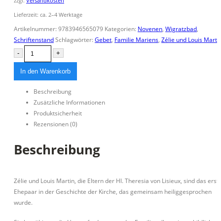
zzgl.
Versandkosten
Lieferzeit:
ca. 2–4 Werktage
Artikelnummer:
9783946565079
Kategorien:
Novenen
,
Wigratzbad
,
Schriftenstand
Schlagwörter:
Gebet
,
Familie Mariens
,
Zélie und Louis Marti
-
+
In den Warenkorb
Beschreibung
Zusätzliche Informationen
Produktsicherheit
Rezensionen (0)
Beschreibung
Zélie und Louis Martin, die Eltern der Hl. Theresia von Lisieux, sind das erst
Ehepaar in der Geschichte der Kirche, das gemeinsam heiliggesprochen
wurde.