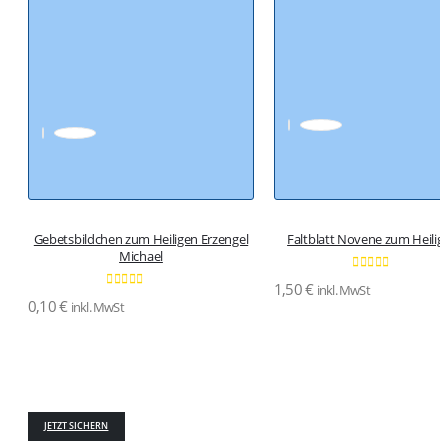
Gebetsbildchen zum Heiligen Erzengel
Faltblatt Novene zum Heilige
Michael
0
von 5
1,50
€
inkl. MwSt
0
von 5
0,10
€
inkl. MwSt
JETZT SICHERN