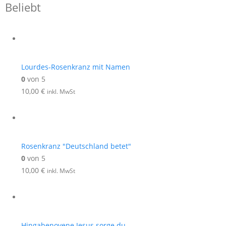
Beliebt
Lourdes-Rosenkranz mit Namen
0
von 5
10,00
€
inkl. MwSt
Rosenkranz "Deutschland betet"
0
von 5
10,00
€
inkl. MwSt
Hingabenovene Jesus sorge du