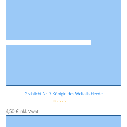
Grablicht Nr. 7 Königin des Weltalls Heede
0
von 5
4,50
€
inkl. MwSt