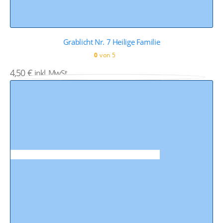
Grablicht Nr. 7 Heilige Familie
0
von 5
4,50
€
inkl. MwSt