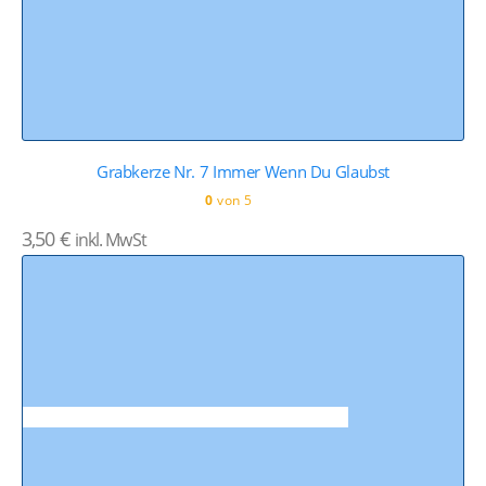
Grabkerze Nr. 7 Immer Wenn Du Glaubst
0
von 5
3,50
€
inkl. MwSt