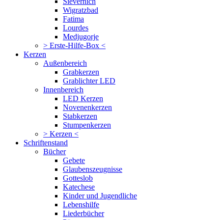
Sievernich
Wigratzbad
Fatima
Lourdes
Medjugorje
> Erste-Hilfe-Box <
Kerzen
Außenbereich
Grabkerzen
Grablichter LED
Innenbereich
LED Kerzen
Novenenkerzen
Stabkerzen
Stumpenkerzen
> Kerzen <
Schriftenstand
Bücher
Gebete
Glaubenszeugnisse
Gotteslob
Katechese
Kinder und Jugendliche
Lebenshilfe
Liederbücher