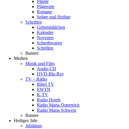
Päpste
Pilgerorte
Romane
Selige und Heilige
Schriften
Gebetsbildchen
Kalender
Novenen
Schreibwaren
Schriften
Banner
Medien
Musik und Film
Audio CD
DVD-Blu Ray
TV – Radio
Bibel TV
EWTN
K-TV
Radio Horeb
Radio Maria Österreich
Radio Maria Schweiz
Banner
Heiliges Jahr
Jubiläum