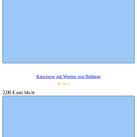
Kreuzweg mit Worten von Heiligen
0
von 5
2,00
€
inkl. MwSt