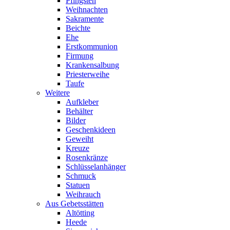
Pfingsten
Weihnachten
Sakramente
Beichte
Ehe
Erstkommunion
Firmung
Krankensalbung
Priesterweihe
Taufe
Weitere
Aufkleber
Behälter
Bilder
Geschenkideen
Geweiht
Kreuze
Rosenkränze
Schlüsselanhänger
Schmuck
Statuen
Weihrauch
Aus Gebetsstätten
Altötting
Heede