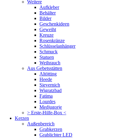
Weitere
Aufkleber
Behälter
Bilder
Geschenkideen
Geweiht
Kreuze
Rosenkränze
Schlüsselanhänger
Schmuck
Statuen
Weihrauch
Aus Gebetsstätten
Altötting
Heede
Sievernich
Wigratzbad
Fatima
Lourdes
Medjugorje
> Erste-Hilfe-Box <
Kerzen
Außenbereich
Grabkerzen
Grablichter LED