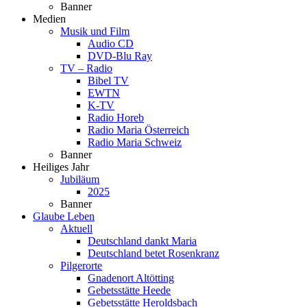
Banner
Medien
Musik und Film
Audio CD
DVD-Blu Ray
TV – Radio
Bibel TV
EWTN
K-TV
Radio Horeb
Radio Maria Österreich
Radio Maria Schweiz
Banner
Heiliges Jahr
Jubiläum
2025
Banner
Glaube Leben
Aktuell
Deutschland dankt Maria
Deutschland betet Rosenkranz
Pilgerorte
Gnadenort Altötting
Gebetsstätte Heede
Gebetsstätte Heroldsbach