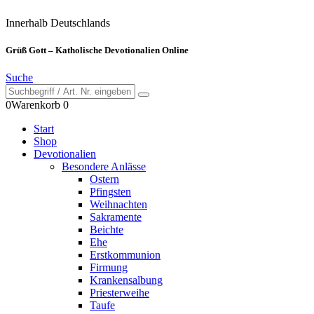
Innerhalb Deutschlands
Grüß Gott – Katholische Devotionalien Online
Suche
0
Warenkorb
0
Start
Shop
Devotionalien
Besondere Anlässe
Ostern
Pfingsten
Weihnachten
Sakramente
Beichte
Ehe
Erstkommunion
Firmung
Krankensalbung
Priesterweihe
Taufe