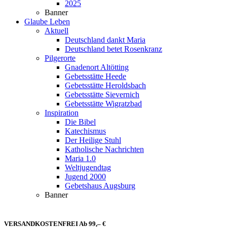
2025
Banner
Glaube Leben
Aktuell
Deutschland dankt Maria
Deutschland betet Rosenkranz
Pilgerorte
Gnadenort Altötting
Gebetsstätte Heede
Gebetsstätte Heroldsbach
Gebetsstätte Sievernich
Gebetsstätte Wigratzbad
Inspiration
Die Bibel
Katechismus
Der Heilige Stuhl
Katholische Nachrichten
Maria 1.0
Weltjugendtag
Jugend 2000
Gebetshaus Augsburg
Banner
VERSANDKOSTENFREI Ab 99,– €