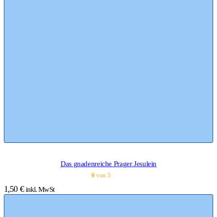
Das gnadenreiche Prager Jesulein
0
von 5
1,50
€
inkl. MwSt