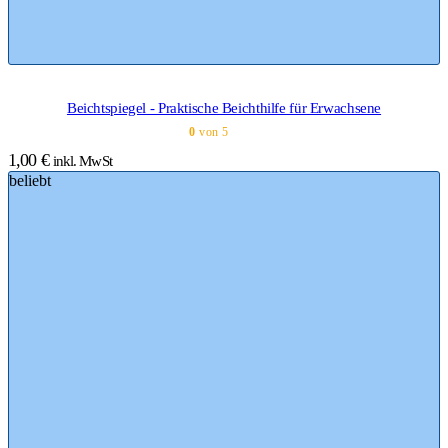
Beichtspiegel - Praktische Beichthilfe für Erwachsene
0
von 5
1,00
€
inkl. MwSt
beliebt