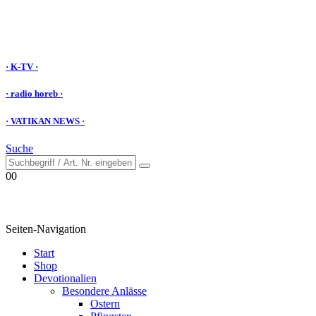
· K-TV ·
· radio horeb ·
· VATIKAN NEWS ·
Suche
0
0
Seiten-Navigation
Start
Shop
Devotionalien
Besondere Anlässe
Ostern