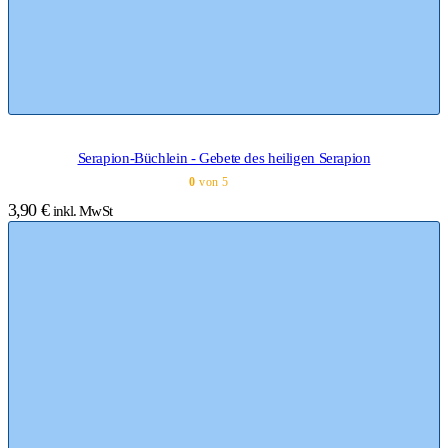
Serapion-Büchlein - Gebete des heiligen Serapion
0
von 5
3,90
€
inkl. MwSt