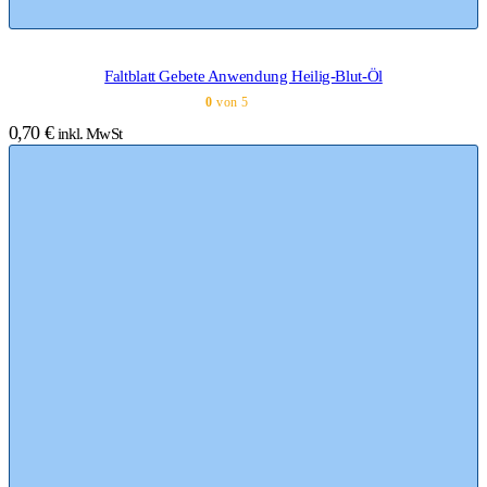
Faltblatt Gebete Anwendung Heilig-Blut-Öl
0
von 5
0,70
€
inkl. MwSt