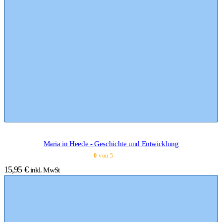
Maria in Heede - Geschichte und Entwicklung
0
von 5
15,95
€
inkl. MwSt