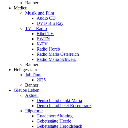
Banner
Medien
Musik und Film
Audio CD
DVD-Blu Ray
TV – Radio
Bibel TV
EWTN
K-TV
Radio Horeb
Radio Maria Österreich
Radio Maria Schweiz
Banner
Heiliges Jahr
Jubiläum
2025
Banner
Glaube Leben
Aktuell
Deutschland dankt Maria
Deutschland betet Rosenkranz
Pilgerorte
Gnadenort Altötting
Gebetsstätte Heede
Gebetsstätte Heroldsbach