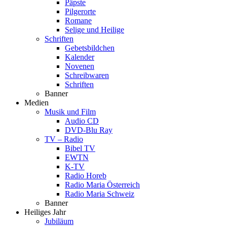
Päpste
Pilgerorte
Romane
Selige und Heilige
Schriften
Gebetsbildchen
Kalender
Novenen
Schreibwaren
Schriften
Banner
Medien
Musik und Film
Audio CD
DVD-Blu Ray
TV – Radio
Bibel TV
EWTN
K-TV
Radio Horeb
Radio Maria Österreich
Radio Maria Schweiz
Banner
Heiliges Jahr
Jubiläum