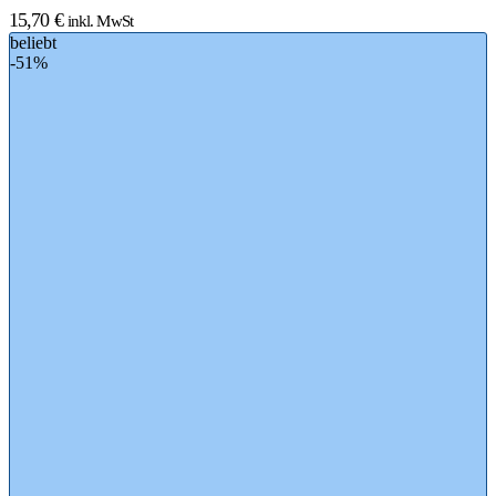
15,70
€
inkl. MwSt
beliebt
-51%