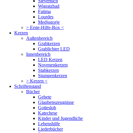
Sievernich
Wigratzbad
Fatima
Lourdes
Medjugorje
> Erste-Hilfe-Box <
Kerzen
Außenbereich
Grabkerzen
Grablichter LED
Innenbereich
LED Kerzen
Novenenkerzen
Stabkerzen
Stumpenkerzen
> Kerzen <
Schriftenstand
Bücher
Gebete
Glaubenszeugnisse
Gotteslob
Katechese
Kinder und Jugendliche
Lebenshilfe
Liederbücher