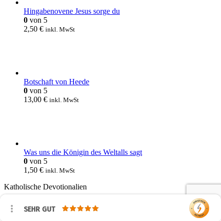
Hingabenovene Jesus sorge du
0
von 5
2,50
€
inkl. MwSt
Botschaft von Heede
0
von 5
13,00
€
inkl. MwSt
Was uns die Königin des Weltalls sagt
0
von 5
1,50
€
inkl. MwSt
Katholische Devotionalien
WasGlaubstDu NEWSLETTER
SEHR GUT