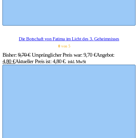
Die Botschaft von Fatima im Licht des 3. Geheimnisses
0
von 5
Bisher:
9,70
€
Ursprünglicher Preis war: 9,70 €
Angebot:
4,80
€
Aktueller Preis ist: 4,80 €.
inkl. MwSt