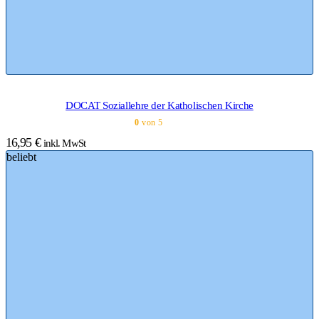
DOCAT Soziallehre der Katholischen Kirche
0
von 5
16,95
€
inkl. MwSt
beliebt