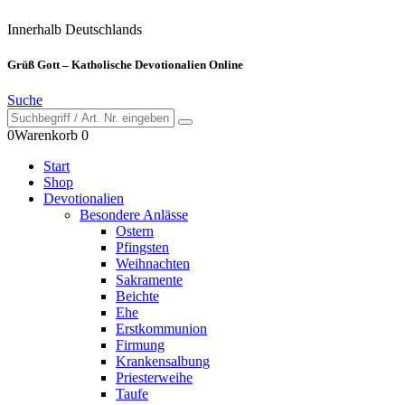
Innerhalb Deutschlands
Grüß Gott – Katholische Devotionalien Online
Suche
0
Warenkorb
0
Start
Shop
Devotionalien
Besondere Anlässe
Ostern
Pfingsten
Weihnachten
Sakramente
Beichte
Ehe
Erstkommunion
Firmung
Krankensalbung
Priesterweihe
Taufe