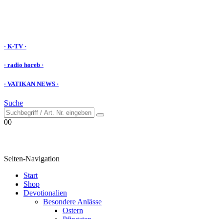
· K-TV ·
· radio horeb ·
· VATIKAN NEWS ·
Suche
0
0
Seiten-Navigation
Start
Shop
Devotionalien
Besondere Anlässe
Ostern