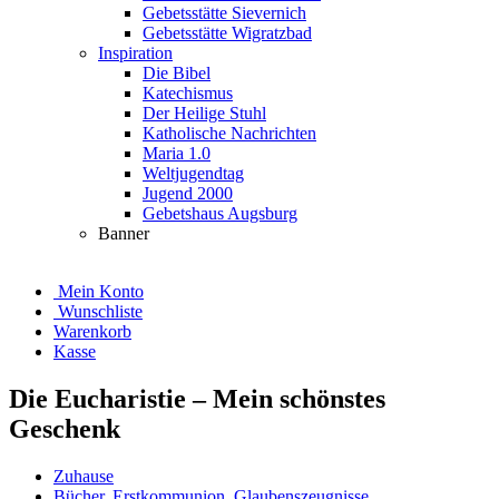
Gebetsstätte Sievernich
Gebetsstätte Wigratzbad
Inspiration
Die Bibel
Katechismus
Der Heilige Stuhl
Katholische Nachrichten
Maria 1.0
Weltjugendtag
Jugend 2000
Gebetshaus Augsburg
Banner
Mein Konto
Wunschliste
Warenkorb
Kasse
Die Eucharistie – Mein schönstes
Geschenk
Zuhause
Bücher
,
Erstkommunion
,
Glaubenszeugnisse