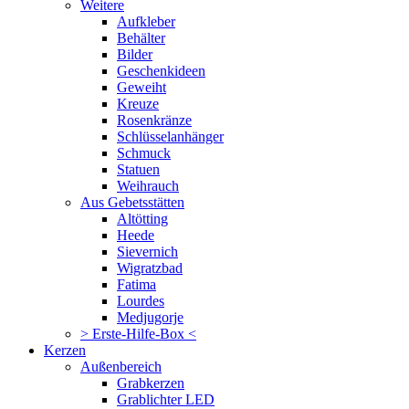
Weitere
Aufkleber
Behälter
Bilder
Geschenkideen
Geweiht
Kreuze
Rosenkränze
Schlüsselanhänger
Schmuck
Statuen
Weihrauch
Aus Gebetsstätten
Altötting
Heede
Sievernich
Wigratzbad
Fatima
Lourdes
Medjugorje
> Erste-Hilfe-Box <
Kerzen
Außenbereich
Grabkerzen
Grablichter LED