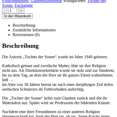
Erstkommunion
,
Glaubenszeugnisse
Schlagwörter:
Tochter der
Sonne
,
Eucharistie
-
+
In den Warenkorb
Beschreibung
Zusätzliche Informationen
Rezensionen (0)
Beschreibung
Die Autorin „Tochter der Sonne“ wurde im Jahre 1949 geboren.
Katholisch getraut und zweifache Mutter, übte sie ihre Religion
nicht aus. Als Direktionssekretärin wurde sie stolz und zur Sünderin,
bis zu dem Tag, an dem der Herr sie ihr ganzes Elend wahrnehmen
ließ …
Im Alter von 38 Jahren bereut sie nach einer dreijährigen Zeit tiefen
seelischen Schmerzes ihr Fehlverhalten aufrichtig.
Die „Tochter der Sonne“ kehrt zum Glauben zurück und übt ihr
Malertalent aus. Später wird sie Professorin der bildenden Künste.
Nachdem eine ihrer Freundinnen zu einer anderen Religion
übergewechselt hat, fragt der Herr sie, ob sie „Seine Kirche einen