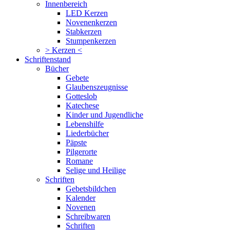
Innenbereich
LED Kerzen
Novenenkerzen
Stabkerzen
Stumpenkerzen
> Kerzen <
Schriftenstand
Bücher
Gebete
Glaubenszeugnisse
Gotteslob
Katechese
Kinder und Jugendliche
Lebenshilfe
Liederbücher
Päpste
Pilgerorte
Romane
Selige und Heilige
Schriften
Gebetsbildchen
Kalender
Novenen
Schreibwaren
Schriften