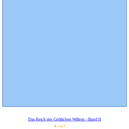
Das Reich des Göttlichen Willens - Band II
0
von 5