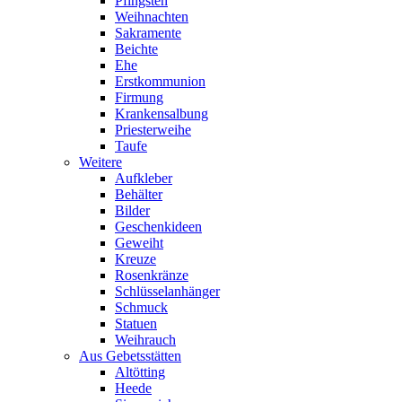
Pfingsten
Weihnachten
Sakramente
Beichte
Ehe
Erstkommunion
Firmung
Krankensalbung
Priesterweihe
Taufe
Weitere
Aufkleber
Behälter
Bilder
Geschenkideen
Geweiht
Kreuze
Rosenkränze
Schlüsselanhänger
Schmuck
Statuen
Weihrauch
Aus Gebetsstätten
Altötting
Heede