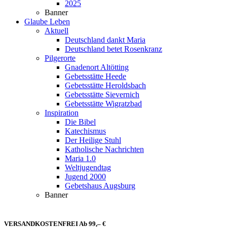
2025
Banner
Glaube Leben
Aktuell
Deutschland dankt Maria
Deutschland betet Rosenkranz
Pilgerorte
Gnadenort Altötting
Gebetsstätte Heede
Gebetsstätte Heroldsbach
Gebetsstätte Sievernich
Gebetsstätte Wigratzbad
Inspiration
Die Bibel
Katechismus
Der Heilige Stuhl
Katholische Nachrichten
Maria 1.0
Weltjugendtag
Jugend 2000
Gebetshaus Augsburg
Banner
VERSANDKOSTENFREI Ab 99,– €