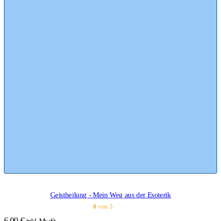
Geistheilung - Mein Weg aus der Esoterik
0
von 5
6,00
€
inkl. MwSt