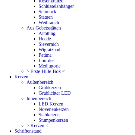
Rosenkränze
Schlüsselanhänger
Schmuck
Statuen
Weihrauch
Aus Gebetsstätten
Altötting
Heede
Sievernich
Wigratzbad
Fatima
Lourdes
Medjugorje
> Erste-Hilfe-Box <
Kerzen
Außenbereich
Grabkerzen
Grablichter LED
Innenbereich
LED Kerzen
Novenenkerzen
Stabkerzen
Stumpenkerzen
> Kerzen <
Schriftenstand