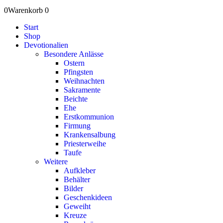
0
Warenkorb
0
Start
Shop
Devotionalien
Besondere Anlässe
Ostern
Pfingsten
Weihnachten
Sakramente
Beichte
Ehe
Erstkommunion
Firmung
Krankensalbung
Priesterweihe
Taufe
Weitere
Aufkleber
Behälter
Bilder
Geschenkideen
Geweiht
Kreuze