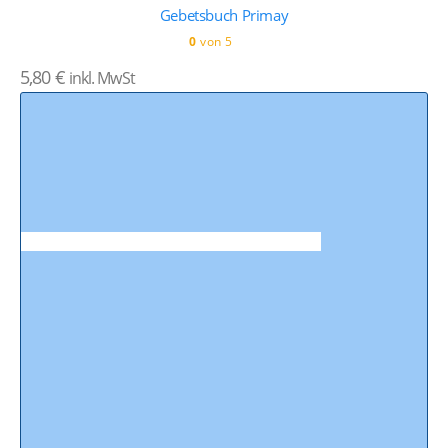
Gebetsbuch Primay
0
von 5
5,80
€
inkl. MwSt