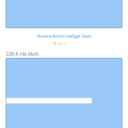
Novene Komm Heiliger Geist
0
von 5
2,00
€
inkl. MwSt