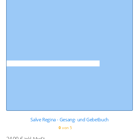
Salve Regina - Gesang- und Gebetbuch
0
von 5
24,00
€