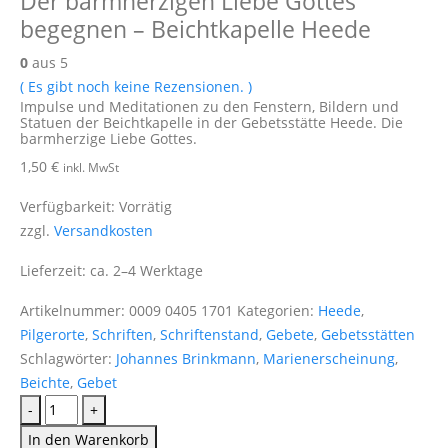
Der barmherzigen Liebe Gottes
begegnen – Beichtkapelle Heede
0
aus 5
( Es gibt noch keine Rezensionen. )
Impulse und Meditationen zu den Fenstern, Bildern und
Statuen der Beichtkapelle in der Gebetsstätte Heede. Die
barmherzige Liebe Gottes.
1,50
€
inkl. MwSt
Verfügbarkeit:
Vorrätig
zzgl.
Versandkosten
Lieferzeit:
ca. 2–4 Werktage
Artikelnummer:
0009 0405 1701
Kategorien:
Heede
,
Pilgerorte
,
Schriften
,
Schriftenstand
,
Gebete
,
Gebetsstätten
Schlagwörter:
Johannes Brinkmann
,
Marienerscheinung
,
Beichte
,
Gebet
-
+
In den Warenkorb