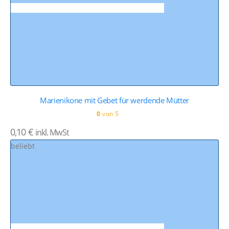
Marienikone mit Gebet für werdende Mütter
0
von 5
0,10
€
inkl. MwSt
beliebt