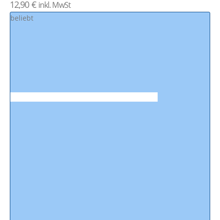
12,90
€
inkl. MwSt
beliebt