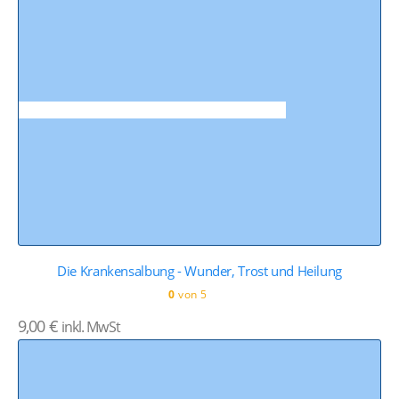
Die Krankensalbung - Wunder, Trost und Heilung
0
von 5
9,00
€
inkl. MwSt