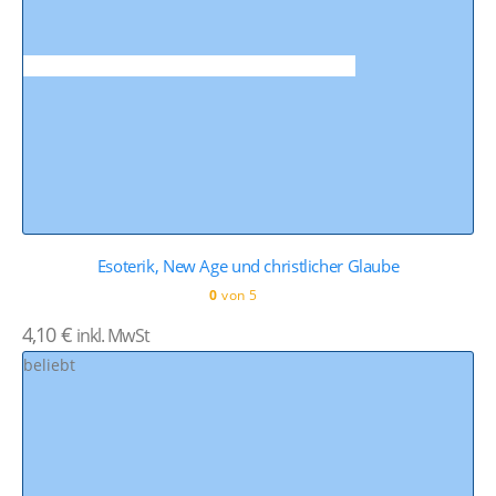
Esoterik, New Age und christlicher Glaube
0
von 5
4,10
€
inkl. MwSt
beliebt