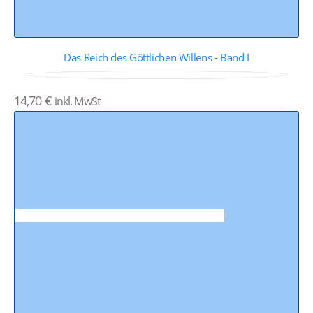
Das Reich des Göttlichen Willens - Band I
0
von 5
14,70
€
inkl. MwSt